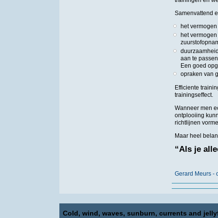
Samenvattend ee
het vermogen 
het vermogen 
zuurstofopnam
duurzaamheid 
aan te passen.
Een goed opge
opraken van g
Efficiente train
trainingseffect.
Wanneer men echt
ontplooiing kun
richtlijnen vorme
Maar heel belan
“Als je all
Gerard Meurs - o
Cold, wind, waves, sunburn, currents and jellyf