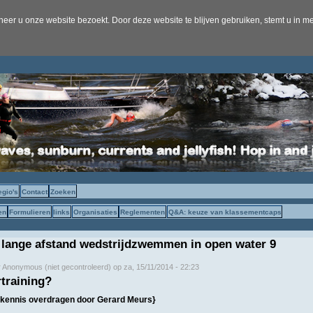
er u onze website bezoekt. Door deze website te blijven gebruiken, stemt u in me
egio's
Contact
Zoeken
en
Formulieren
links
Organisaties
Reglementen
Q&A: keuze van klassementcaps
 lange afstand wedstrijdzwemmen in open water 9
r
Anonymous (niet gecontroleerd)
op
za, 15/11/2014 - 22:23
rtraining?
kennis overdragen door Gerard Meurs}