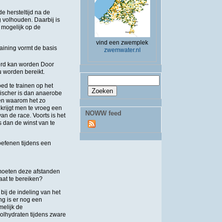
e hersteltijd na de
 volhouden. Daarbij is
 mogelijk op de
vind een zwemplek
aining vormt de basis
zwemwater.nl
eerd kan worden Door
 worden bereikt.
Zoekveld
Zoeken
ed te trainen op het
ischer is dan anaerobe
den waarom het zo
krijgt men te vroeg een
NOWW feed
an de race. Voorts is het
s dan de winst van te
 oefenen tijdens een
moeten deze afstanden
aat te bereiken?
 bij de indeling van het
ng is er nog een
melijk de
olhydraten tijdens zware