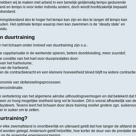
 hebben wij te maken met arbeid in een tamelijk gelijkmatig tempo gedurende
stand en tempo is voor ieder individu anders, doch wordt hoofdzakelijk bepaald
stoestand.
iningstoestand des te hoger het tempo kan zijn en des te langer dit tempo kan
den. Het optimale tempo waarop men kan zwemmen is de ‘steady state’ en
vidu.
an duurtraining
 het lichaam onder invloed van duurtraining zijn o.a.:
e cappilarisatie in de werkende spieren, betere doorbloeding, meer zuurstof;
 conditie van het hart voor duurprestaties door:
 van het hartvolume;
 van de hartwand;
 de contractiekracht en een kleinere hoeveelheid bloed blijft na iedere contractie 
onomie van stofwisselingsprocessen.
iercoördinatie.
en verbetering van het algemene aërobe uithoudingsvermogen en dat betekent dat
een zo hoog mogelijke snelheid lang vol te houden. Dit is vooral afhankelijk van de
tsysteem. Tevens leert het lichaam door deze training sneller grotere zgn. suikerv
er in suiker om te zetten.
urtraining?
r elke zwemafstand is onontbeerlijk en uiteraard geldt dat hoe langer de afstand 
t worden gelegd. Andersom geldt hetzelfde, hoe korter de duur van de prestatie d
 op de anaerobe energievoorziening.