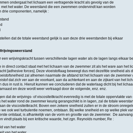
mmen ondergaat het lichaam een vertragende kracht als gevolg van de
g met het water. De weerstand die een zwemmen ondervindt kan worden
n drie componenten, namelijk :
rstand
nd
nd
ellen dat de totale weerstand gelijk is aan deze drie weerstanden bij elkaar
 Wrijvingsweerstand
 een wrijvingskracht tussen verschillende lagen water als de lagen langs elkaar 
 in direct contact staat met het lichaam van de zwemmer zit als het ware aan het l
acht [adhesive forces]. Deze vloeistoflaag beweegt dus met dezelfde snelheid als
eistofsnelheid zal afnemen naarmate de afstand tot het lichaam van de zwemmer gr
eistof dat zich ver aan de voorkant, aan da achterkant en aan de zijkant van het li
n dus in rust is. Hieruit kunnen we concluderen dat de waterlaag dicht bij het lich
arnaast en deze wordt weer vertraagd door de volgende, enz. enz.
n dat de wrijvings- of viscositeitkracht evenredig is met de totale oppervlakte v
g het water rond de zwemmer keurig gerangschikt is in lagen, zal de totale weers
n aan de viscositeitkracht. Boven een zekere snelheid zullen er in de stroom onreg
 we ook wel turbulentie noemen, ontstaan. Bij welke snelheid en op welke plek va
eerste ontstaat, is afhankelijk van de vorm en grootte van de zwemmer. De aanvang 
g en vindt plaats bij een kritische waarde, het zgn. Reynolds number, Re :
id van het water
teit van het water