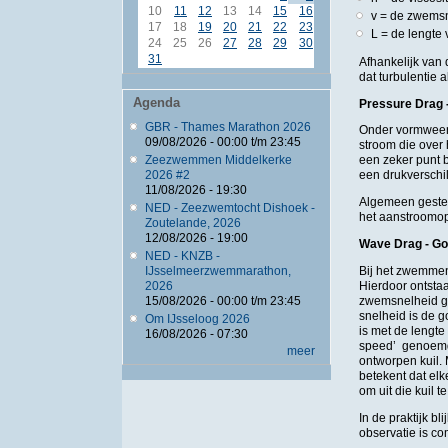
10
11
12
13
14
15
16
v = de zwems
17
18
19
20
21
22
23
L = de lengt
24
25
26
27
28
29
30
31
Afhankelijk van 
dat turbulentie 
Agenda
Pressure Drag 
GBR - Thames Marathon 2026
Onder vormweers
09/08/2026 -
00:00
t/m
23:45
stroom die over
Zeezwemmen Middelkerke
een zeker punt b
2026 #2
een drukverschi
11/08/2026 - 19:30
Algemeen gestel
NED - Zeezwemtocht Dishoek -
het aanstroomop
Zoutelande, 2026
12/08/2026 - 19:00
Wave Drag - Go
NED - KNZB -
Bij het zwemmen
IJsselmeerzwemmarathon,
Hierdoor ontsta
2026
zwemsnelheid ga
15/08/2026 -
00:00
t/m
23:45
snelheid is de g
Om IJsseloog 2026
is met de lengte
16/08/2026 - 07:30
speed’ genoemd.
meer
ontworpen kuil. 
betekent dat el
om uit die kuil 
In de praktijk b
observatie is com