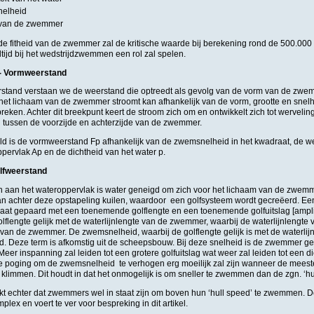
nelheid
e van de zwemmer
de fitheid van de zwemmer zal de kritische waarde bij berekening rond de 500.000
altijd bij het wedstrijdzwemmen een rol zal spelen.
- Vormweerstand
tand verstaan we de weerstand die optreedt als gevolg van de vorm van de zwe
 het lichaam van de zwemmer stroomt kan afhankelijk van de vorm, grootte en sne
reken. Achter dit breekpunt keert de stroom zich om en ontwikkelt zich tot wervelin
l tussen de voorzijde en achterzijde van de zwemmer.
d is de vormweerstand Fp afhankelijk van de zwemsnelheid in het kwadraat, de we
pervlak Ap en de dichtheid van het water p.
lfweerstand
 aan het wateroppervlak is water geneigd om zich voor het lichaam van de zwemme
an achter deze opstapeling kuilen, waardoor een golfsysteem wordt gecreëerd. 
at gepaard met een toenemende golflengte en een toenemende golfuitslag [amplit
olflengte gelijk met de waterlijnlengte van de zwemmer, waarbij de waterlijnlengte
 van de zwemmer. De zwemsnelheid, waarbij de golflengte gelijk is met de waterlijnl
 Deze term is afkomstig uit de scheepsbouw. Bij deze snelheid is de zwemmer gev
Meer inspanning zal leiden tot een grotere golfuitslag wat weer zal leiden tot een di
ke poging om de zwemsnelheid te verhogen erg moeilijk zal zijn wanneer de meeste
te klimmen. Dit houdt in dat het onmogelijk is om sneller te zwemmen dan de zgn. ‘hu
lijkt echter dat zwemmers wel in staat zijn om boven hun ‘hull speed’ te zwemmen. 
plex en voert te ver voor bespreking in dit artikel.