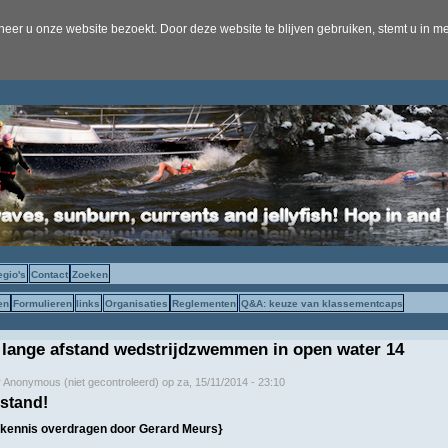
er u onze website bezoekt. Door deze website te blijven gebruiken, stemt u in me
egio's
Contact
Zoeken
en
Formulieren
links
Organisaties
Reglementen
Q&A: keuze van klassementcaps
 lange afstand wedstrijdzwemmen in open water 14
r
Anonymous (niet gecontroleerd)
op
za, 15/11/2014 - 23:10
stand!
kennis overdragen door Gerard Meurs}