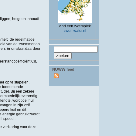
 liggen, hetgeen inhoudt
vind een zwemplek
zwemwater.nl
mmer; de regelmatige
lheid van de zwemmer op
Zoekveld
Zoeken
gen. Er ontstaat daardoor
erstandcoëfficiënt Cd,
NOWW feed
r op te stapelen.
Een toenemende
ude]. Bij een zekere
 vermoedelijk evenredig
engte, wordt de ‘hull
angen in zijn zelf
epere kuil en dit
 energie gebruikt wordt
ll speed’.
De verklaring voor deze