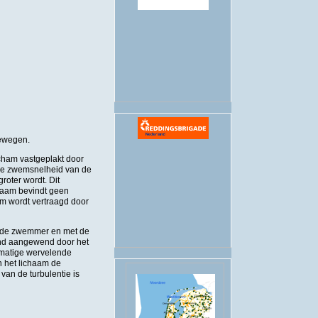
.
bewegen.
icham vastgeplakt door
 de zwemsnelheid van de
oter wordt. Dit
chaam bevindt geen
aam wordt vertraagd door
an de zwemmer en met de
tand aangewend door het
elmatige wervelende
n het lichaam de
van de turbulentie is