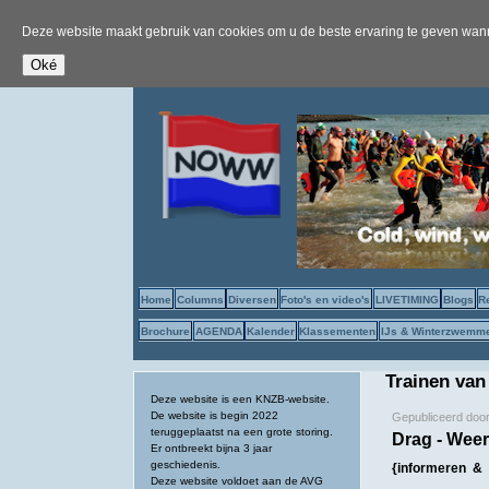
Deze website maakt gebruik van cookies om u de beste ervaring te geven wanne
Home
Columns
Diversen
Foto's en video's
LIVETIMING
Blogs
R
Brochure
AGENDA
Kalender
Klassementen
IJs & Winterzwemm
Trainen van
Deze website is een KNZB-website.
De website is begin 2022
Gepubliceerd doo
teruggeplaatst na een grote storing.
Drag - Weer
Er ontbreekt bijna 3 jaar
geschiedenis.
{informeren & 
Deze website voldoet aan de AVG