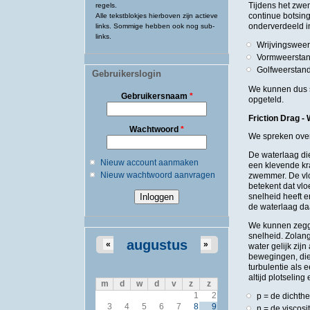
Tijdens het zwe
regels.
continue botsin
Alle tekstblokjes hierboven zijn actieve
onderverdeeld i
links. Sommige hebben ook nog sub-
links.
Wrijvingswee
Vormweersta
Golfweersta
Gebruikerslogin
We kunnen dus st
Gebruikersnaam
*
opgeteld.
Friction Drag -
Wachtwoord
*
We spreken over
De waterlaag die
Nieuw account aanmaken
een klevende kr
Nieuw wachtwoord aanvragen
zwemmer. De vlo
betekent dat vlo
snelheid heeft e
de waterlaag da
We kunnen zegge
snelheid. Zolan
augustus
«
»
water gelijk zij
bewegingen, die
turbulentie als 
altijd plotselin
m
d
w
d
v
z
z
1
2
p = de dichthe
3
4
5
6
7
8
9
n = de viscosi