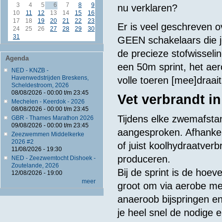
3
4
5
6
7
8
9
nu verklaren?
10
11
12
13
14
15
16
17
18
19
20
21
22
23
Er is veel geschreven 
24
25
26
27
28
29
30
31
GEEN schakelaars die je
de precieze stofwisselin
Agenda
een 50m sprint, het ae
NED - KNZB -
Havenwedstrijden Breskens,
volle toeren [mee]draait
Scheldestroom, 2026
08/08/2026 -
00:00
t/m
23:45
Vet verbrandt i
Mechelen - Keerdok - 2026
08/08/2026 -
00:00
t/m
23:45
Tijdens elke zwemafsta
GBR - Thames Marathon 2026
09/08/2026 -
00:00
t/m
23:45
aangesproken. Afhankeli
Zeezwemmen Middelkerke
2026 #2
of juist koolhydraatver
11/08/2026 - 19:30
produceren.
NED - Zeezwemtocht Dishoek -
Zoutelande, 2026
Bij de sprint is de hoev
12/08/2026 - 19:00
meer
groot om via aerobe me
anaeroob bijspringen e
je heel snel de nodige e