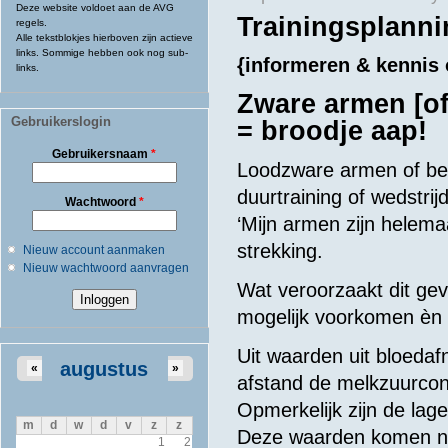
Deze website voldoet aan de AVG
Trainingsplanni
regels.
Alle tekstblokjes hierboven zijn actieve
links. Sommige hebben ook nog sub-
{informeren & kennis
links.
Zware armen [o
Gebruikerslogin
= broodje aap!
Gebruikersnaam
*
Loodzware armen of be
duurtraining of wedstr
Wachtwoord
*
‘Mijn armen zijn helema
strekking.
Nieuw account aanmaken
Nieuw wachtwoord aanvragen
Wat veroorzaakt dit gevo
mogelijk voorkomen èn z
Uit waarden uit bloedaf
augustus
«
»
afstand de melkzuurconc
Opmerkelijk zijn de lag
m
d
w
d
v
z
z
Deze waarden komen nau
1
2