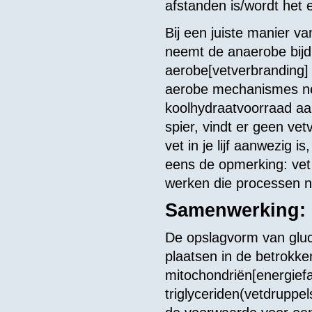
afstanden is/wordt het 
Bij een juiste manier v
neemt de anaerobe bijdra
aerobe[vetverbranding] 
aerobe mechanismes ne
koolhydraatvoorraad aa
spier, vindt er geen ve
vet in je lijf aanwezig 
eens de opmerking: vet
werken die processen 
Samenwerking: 
De opslagvorm van gluc
plaatsen in de betrokke
mitochondriën[energiefa
triglyceriden(vetdruppels