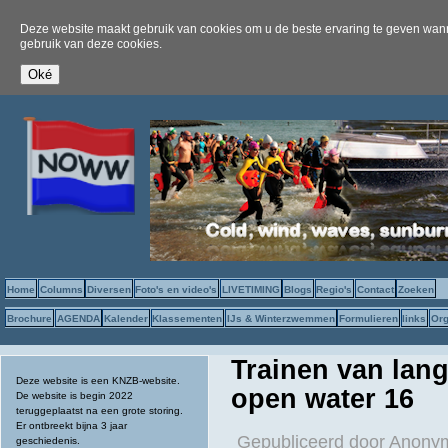
Deze website maakt gebruik van cookies om u de beste ervaring te geven wanne
gebruik van deze cookies.
Home
Columns
Diversen
Foto's en video's
LIVETIMING
Blogs
Regio's
Contact
Zoeken
Brochure
AGENDA
Kalender
Klassementen
IJs & Winterzwemmen
Formulieren
links
Org
Trainen van lan
Deze website is een KNZB-website.
open water 16
De website is begin 2022
teruggeplaatst na een grote storing.
Er ontbreekt bijna 3 jaar
Gepubliceerd door
Anonym
geschiedenis.