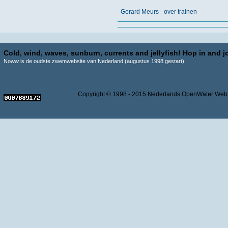
Gerard Meurs - over trainen
Cold, wind, waves, sunburn, currents and jellyfish! Hop in and jo
Noww is de oudste zwemwebsite van Nederland (augustus 1998 gestart)
Copyright © 1998 - 2015 Nederlands OpenWater