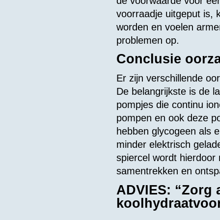
de voorwaarde voor een
voorraadje uitgeput is
worden en voelen armen(
problemen op.
Conclusie oorza
Er zijn verschillende oo
De belangrijkste is de l
pompjes die continu ione
pompen en ook deze po
hebben glycogeen als e
minder elektrisch gelad
spiercel wordt hierdoo
samentrekken en ontsp
ADVIES: “Zorg a
koolhydraatvoo