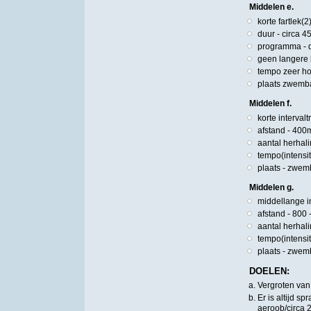
Middelen e.
korte fartlek
duur - circa 4
programma - d
geen langere b
tempo zeer hog
plaats zwembad
Middelen f.
korte interva
afstand - 400
aantal herhali
tempo(intensit
plaats - zwe
Middelen g.
middellange i
afstand - 800
aantal herhali
tempo(intensit
plaats - zwe
DOELEN:
Vergroten van
Er is altijd 
aeroob/circa 