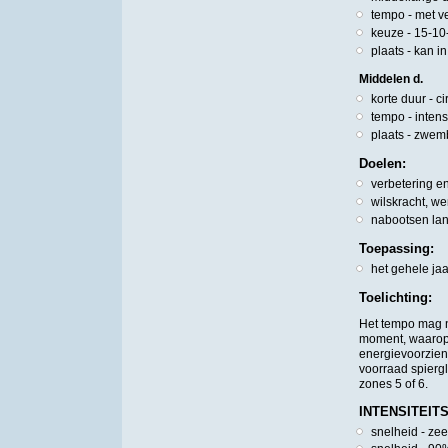
tempo - met v
keuze - 15-10-
plaats - kan i
Middelen d.
korte duur - c
tempo - intens
plaats - zwemb
Doelen:
verbetering e
wilskracht, w
nabootsen la
Toepassing:
het gehele ja
Toelichting:
Het tempo mag n
moment, waarop 
energievoorzien
voorraad spiergl
zones 5 of 6.
INTENSITEITS
snelheid - ze