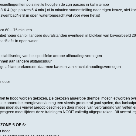
ersnellingen[tempo’s niet te hoog] en de zgn pauzes in kalm tempo
8-6-4 {zgn pauzes 6-4 min.} of in minuten samenstelling naar eigen keuze, niet kor
n zwembad/liefst in open water{ongeacht wat voor weer het is}
irca 60 – 75 minuten
iteit hoger dan bij langere duurafstanden eventueel in blokken van bijvoorbeeld 2
ad/liefst in open water
n stabilisering van het specifieke aerobe uithoudingsvermogen
ennen aan langere afstandsduur
nge afstandparkoersen, daarmee kweken van krachtuithoudingsvermogen
ar door
iet te hoog worden gekozen. De gekozen anaerobe drempel moet niet worden overs
de anaerobe energievoorziening een steeds grotere rol gaat spelen, dus lactaatpr
ing moet dus vrijwel aeroob geschieden door middel van verbranding van vetten e
ycogeen moet tijdens deze trainingen NOOIT volledig uitgeput raken. Dit accent le
ZONE 5 OF 6:
er hoog