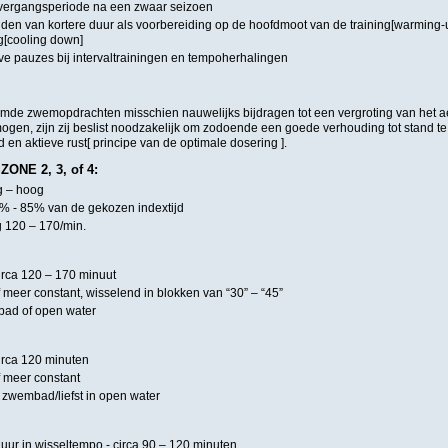
overgangsperiode na een zwaar seizoen
den van kortere duur als voorbereiding op de hoofdmoot van de training[warming-
ng[cooling down]
eve pauzes bij intervaltrainingen en tempoherhalingen
de zwemopdrachten misschien nauwelijks bijdragen tot een vergroting van het 
ogen, zijn zij beslist noodzakelijk om zodoende een goede verhouding tot stand t
d en aktieve rust[ principe van de optimale dosering ].
ONE 2, 3, of 4:
g – hoog
5% - 85% van de gekozen indextijd
g 120 – 170/min.
circa 120 – 170 minuut
 meer constant, wisselend in blokken van “30” – “45”
bad of open water
circa 120 minuten
f meer constant
n zwembad/liefst in open water
uur in wisseltempo - circa 90 – 120 minuten