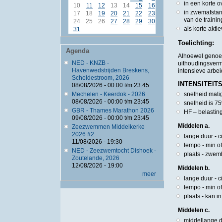
in een korte 
10
11
12
13
14
15
16
in zwemafstan
17
18
19
20
21
22
23
van de traini
24
25
26
27
28
29
30
als korte akti
31
Toelichting:
Agenda
Alhoewel genoem
NED - KNZB -
uithoudingsverm
Havenwedstrijden Breskens,
intensieve arbei
Scheldestroom, 2026
INTENSITEITSZ
08/08/2026 -
00:00
t/m
23:45
Mechelen - Keerdok - 2026
snelheid mati
08/08/2026 -
00:00
t/m
23:45
snelheid is 7
GBR - Thames Marathon 2026
HF – belastin
09/08/2026 -
00:00
t/m
23:45
Middelen a.
Zeezwemmen Middelkerke
2026 #2
lange duur - 
11/08/2026 - 19:30
tempo - min of
NED - Zeezwemtocht Dishoek -
plaats - zwem
Zoutelande, 2026
12/08/2026 - 19:00
Middelen b.
meer
lange duur - 
tempo - min o
plaats - kan i
Middelen c.
middellange d