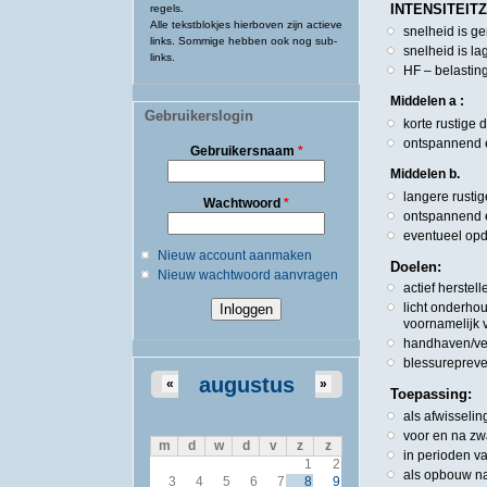
INTENSITEIT
regels.
Alle tekstblokjes hierboven zijn actieve
snelheid is ge
links. Sommige hebben ook nog sub-
snelheid is l
links.
HF – belastin
Middelen a :
Gebruikerslogin
korte rustige 
ontspannend e
Gebruikersnaam
*
Middelen b.
langere rustig
Wachtwoord
*
ontspannend e
eventueel opd
Nieuw account aanmaken
Doelen:
Nieuw wachtwoord aanvragen
actief herstel
licht onderho
voornamelijk 
handhaven/ve
blessurepreve
augustus
«
»
Toepassing:
als afwisseli
voor en na zw
m
d
w
d
v
z
z
in perioden va
1
2
als opbouw na
3
4
5
6
7
8
9