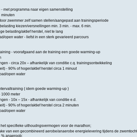
(2) - met programma naar eigen samenstelling
5 minuten
oor zwemmer zelf samen stellen/aangepast aan trainingsperiode
elasting kiezen/versnellingen min. 3 min. - max. 6 min.
e belasting/aktief herstel, niet te lang
/open water - liefst in een sterk gevarieerd parcours
ltraining - voorafgaand aan de training een goede warming-up
m
ngen - circa 20x – afhankelijk van conditie c.q. trainingsontwikkeling
eit) - 90% of hoger/aktief herstel circa 1 minuut
mbad/open water
ntervaltraining { idem goede warming-up }
 - 1000 meter
ngen - 10x – 15x - afhankelijk van conditie e.d.
eit) - 90% of hoger/aktief herstel circa 2 minuten
mbad/open water
 het specifieke uithoudngsvermogen voor de marathon;
sprake van een gecombineerd aerobe/anaerobe energielevering tijdens de zwemtocht
2 % anaeroob;