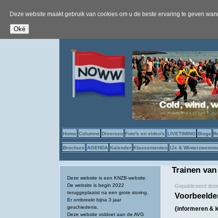
Deze website maakt gebruik van cookies om u de beste ervaring te geven wanne
Home
Columns
Diversen
Foto's en video's
LIVETIMING
Blogs
R
Brochure
AGENDA
Kalender
Klassementen
IJs & Winterzwemm
Trainen van
Deze website is een KNZB-website.
De website is begin 2022
Gepubliceerd doo
teruggeplaatst na een grote storing.
Voorbeelden
Er ontbreekt bijna 3 jaar
geschiedenis.
{informeren & 
Deze website voldoet aan de AVG