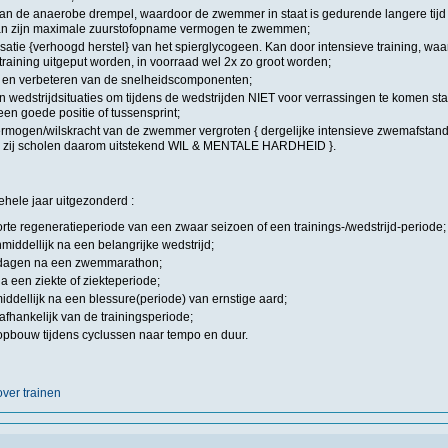
an de anaerobe drempel, waardoor de zwemmer in staat is gedurende langere tijd
an zijn maximale zuurstofopname vermogen te zwemmen;
tie {verhoogd herstel} van het spierglycogeen. Kan door intensieve training, waa
 training uitgeput worden, in voorraad wel 2x zo groot worden;
en verbeteren van de snelheidscomponenten;
 wedstrijdsituaties om tijdens de wedstrijden NIET voor verrassingen te komen sta
een goede positie of tussensprint;
mogen/wilskracht van de zwemmer vergroten { dergelijke intensieve zwemafstand
, zij scholen daarom uitstekend WIL & MENTALE HARDHEID }.
gehele jaar uitgezonderd :
orte regeneratieperiode van een zwaar seizoen of een trainings-/wedstrijd-periode;
nmiddellijk na een belangrijke wedstrijd;
 dagen na een zwemmarathon;
a een ziekte of ziekteperiode;
iddellijk na een blessure(periode) van ernstige aard;
afhankelijk van de trainingsperiode;
pbouw tijdens cyclussen naar tempo en duur.
ver trainen