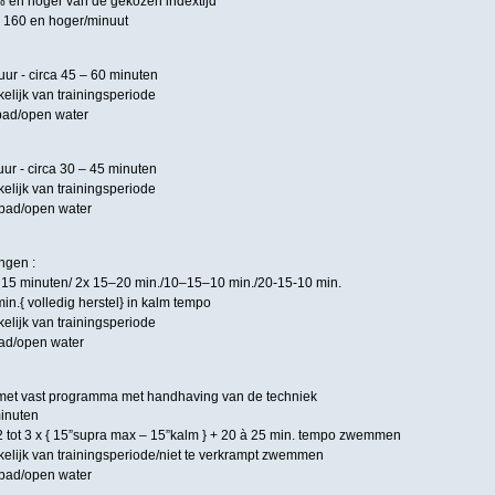
% en hoger van de gekozen indextijd
- 160 en hoger/minuut
ur - circa 45 – 60 minuten
elijk van trainingsperiode
bad/open water
ur - circa 30 – 45 minuten
elijk van trainingsperiode
mbad/open water
ngen :
– 15 minuten/ 2x 15–20 min./10–15–10 min./20-15-10 min.
in.{ volledig herstel} in kalm tempo
elijk van trainingsperiode
ad/open water
 - met vast programma met handhaving van de techniek
minuten
 tot 3 x { 15”supra max – 15”kalm } + 20 à 25 min. tempo zwemmen
kelijk van trainingsperiode/niet te verkrampt zwemmen
mbad/open water