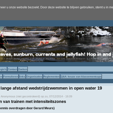
er u onze website bezoekt. Door deze website te blijven gebruiken, stemt u in me
egio's
Contact
Zoeken
en
Formulieren
links
Organisaties
Reglementen
Q&A: keuze van klassementcaps
 lange afstand wedstrijdzwemmen in open water 19
r
Anonymous (niet gecontroleerd)
op
zo, 07/12/2014 - 16:09
 van trainen met intensiteitszones
kennis overdragen door Gerard Meurs}