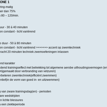
ZONE 1
ring-matig
ager dan 75%
g 80 – 120/min.
duur - 30 á 40 minuten
n constant - licht variërend
e duur - 50 à 80 minuten
n constant - licht variërend >>>>>>> accent op zwemtechniek
racht 20 minuten techniek zwemoefeningen inlassen
lend karakter
udend trainingseffect met betrekking tot algemene aerobe uithoudingsvermogen {e
vrijgemaakt door verbranding van vetzuren}
rbeteren zwemtechniek{efficiënt zwemmen}
ntief{in de vorm van goed in- en uitzwemmen}
ng van zware trainingsdag(en) - perioden
are wedstrijden
n lichte blessures
 een ziekteperiode