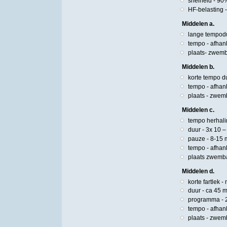
snelheid - 90
HF-belasting 
Middelen a.
lange tempodu
tempo - afhank
plaats- zwem
Middelen b.
korte tempo du
tempo - afhank
plaats - zwe
Middelen c.
tempo herhali
duur - 3x 10 
pauze - 8-15 m
tempo - afhank
plaats zwemb
Middelen d.
korte fartlek
duur - ca 45 
programma - 2
tempo - afhan
plaats - zwe