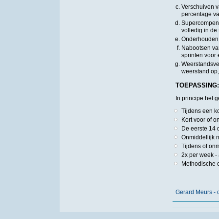
Verschuiven v
percentage v
Supercompensa
volledig in de
Onderhouden 
Nabootsen van
sprinten voor 
Weerstandsver
weerstand op
TOEPASSING:
In principe het 
Tijdens een k
Kort voor of o
De eerste 14
Onmiddellijk n
Tijdens of onm
2x per week - 
Methodische o
Gerard Meurs - o