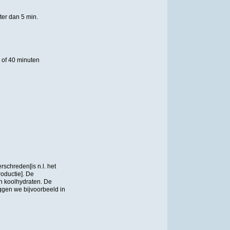
ter dan 5 min.
0 of 40 minuten
chreden[is n.l. het
oductie]. De
n koolhydraten. De
ggen we bijvoorbeeld in