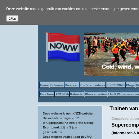
Deze website maakt gebruik van cookies om u de beste ervaring te geven wanne
Home
Columns
Diversen
Foto's en video's
LIVETIMING
Blogs
R
Brochure
AGENDA
Kalender
Klassementen
IJs & Winterzwemm
Trainen van
Deze website is een KNZB-website.
De website is begin 2022
Gepubliceerd doo
teruggeplaatst na een grote storing.
Supercompen
Er ontbreekt bijna 3 jaar
geschiedenis.
{informeren & 
Deze website voldoet aan de AVG