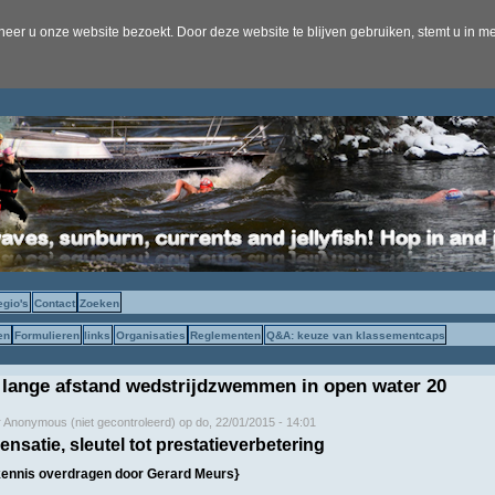
er u onze website bezoekt. Door deze website te blijven gebruiken, stemt u in me
egio's
Contact
Zoeken
en
Formulieren
links
Organisaties
Reglementen
Q&A: keuze van klassementcaps
 lange afstand wedstrijdzwemmen in open water 20
r
Anonymous (niet gecontroleerd)
op
do, 22/01/2015 - 14:01
satie, sleutel tot prestatieverbetering
kennis overdragen door Gerard Meurs}