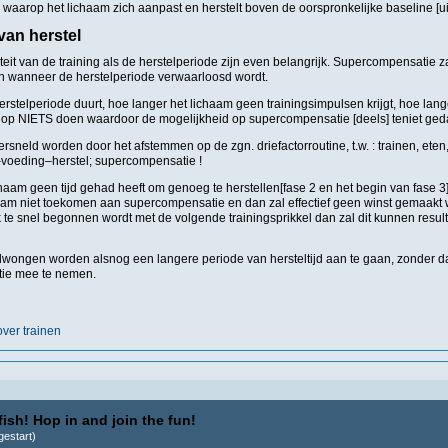
waarop het lichaam zich aanpast en herstelt boven de oorspronkelijke baseline [u
van herstel
teit van de training als de herstelperiode zijn even belangrijk. Supercompensatie za
ijn wanneer de herstelperiode verwaarloosd wordt.
rstelperiode duurt, hoe langer het lichaam geen trainingsimpulsen krijgt, hoe lang
op NIETS doen waardoor de mogelijkheid op supercompensatie [deels] teniet ged
versneld worden door het afstemmen op de zgn. driefactorroutine, t.w. : trainen, eten
–voeding–herstel; supercompensatie !
aam geen tijd gehad heeft om genoeg te herstellen[fase 2 en het begin van fase 3] 
haam niet toekomen aan supercompensatie en dan zal effectief geen winst gemaakt 
te snel begonnen wordt met de volgende trainingsprikkel dan zal dit kunnen result
dwongen worden alsnog een langere periode van hersteltijd aan te gaan, zonder d
ie mee te nemen.
ver trainen
ish! Hop in and join the fun!
estart)