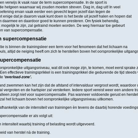
elen verwijs ik vaak naar de term supercompensatie. In de sport is
e hetgeen waarnaar wij zouden moeten streven. Dag in, dag uit! In veel
toefening ervan vaak eerder een gevecht tegen jezelf dan tegen de
t enige dat je daarom vaak kunt doen is het beste uit jezelf halen en hopen dat
m daarmee en daardoor goed te kunnen presteren. Om fysiek behendig,
 mogelijk te zijn, zal getraind moeten worden. De weg hiernaar toe gebeurt
en van supercompensatie.
an supercompensatie
e is binnen de trainingsleer een term voor het fenomeen dat het lichaam na
uls, altijd de neiging heeft om zich te herstellen boven het oorspronkelijke uitgang
supercompensatie
spronkelijke uitgangsniveau, wat dit ook moge zijn, te komen, moet eerst sprake 
. Een effectieve trainingsprikkel is een trainingsprikkel die gedurende de tijd steed
 de
’overload-zone’.
tand zwemmen kan het zijn dat de afstand of intervalduur vergroot wordt, waardoo
l vergroten en de hartspier zal versterken. Iedere sport vereist weer een andere tr
 alleen zorgt niet voor supercompensatie. Pas wanneer voldoende gerust en herstel
, zal het lichaam boven het oorspronkelijke uitgangsniveau uitkomen.
s afhankelijk van de intensiteit van trainingen èn tevens de daarbij horende voedings
upercompensatie er als volgt uit:
intensiteit waarbij training of belasting wordt uitgevoerd.
id van herstel nà de training.