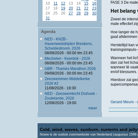
FASE 3 De mate 
10
11
12
13
14
15
16
17
18
19
20
21
22
23
Het belang 
24
25
26
27
28
29
30
31
Zowel de intensi
mate effectief z
Agenda
Hoe langer de he
gaat afstemmen 
NED - KNZB -
Havenwedstrijden Breskens,
Hersteltijd kan 
Scheldestroom, 2026
trainingsimpuls
08/08/2026 -
00:00
t/m
23:45
Wanneer het lich
Mechelen - Keerdok - 2026
dan zal het lic
08/08/2026 -
00:00
t/m
23:45
wanneer tè vaak 
GBR - Thames Marathon 2026
en/of blessures.
09/08/2026 -
00:00
t/m
23:45
Zeezwemmen Middelkerke
Hierdoor zal ge
2026 #2
supercompensat
11/08/2026 - 19:30
NED - Zeezwemtocht Dishoek -
Zoutelande, 2026
Gerard Meurs - o
12/08/2026 - 19:00
meer
Cold, wind, waves, sunburn, currents and jellyf
Noww is de oudste zwemwebsite van Nederland (augustus 1998 g