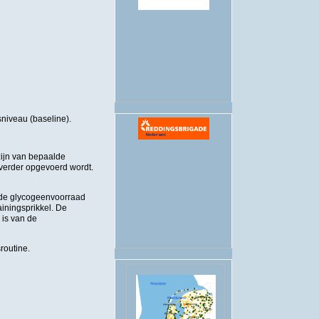
.
sniveau (baseline).
zijn van bepaalde
s verder opgevoerd wordt.
r de glycogeenvoorraad
ainingsprikkel. De
 is van de
routine.