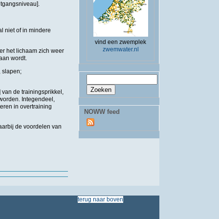
itgangsniveau].
l niet of in mindere
vind een zwemplek
zwemwater.nl
er het lichaam zich weer
aan wordt.
, slapen;
Zoekveld
Zoeken
van de trainingsprikkel,
worden. Integendeel,
eren in overtraining
NOWW feed
aarbij de voordelen van
terug
naar
boven