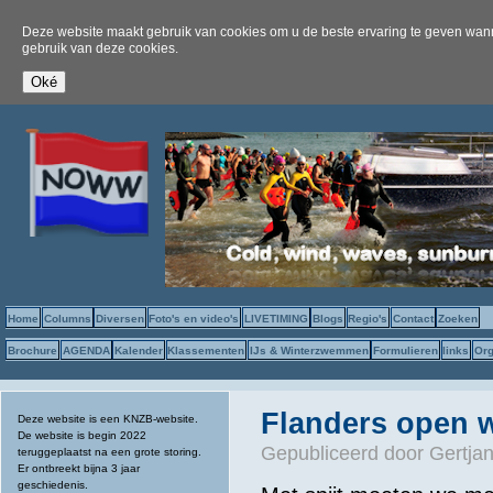
Deze website maakt gebruik van cookies om u de beste ervaring te geven wanne
gebruik van deze cookies.
Home
Columns
Diversen
Foto's en video's
LIVETIMING
Blogs
Regio's
Contact
Zoeken
Brochure
AGENDA
Kalender
Klassementen
IJs & Winterzwemmen
Formulieren
links
Org
Flanders open 
Deze website is een KNZB-website.
De website is begin 2022
Gepubliceerd door
Gertjan
teruggeplaatst na een grote storing.
Er ontbreekt bijna 3 jaar
geschiedenis.