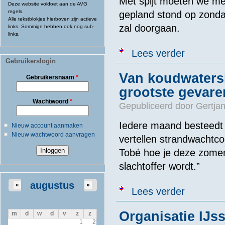
Met spijt moeten we me
Deze website voldoet aan de AVG
regels.
gepland stond op zonda
Alle tekstblokjes hierboven zijn actieve
zal doorgaan.
links. Sommige hebben ook nog sub-
links.
over Flanders
Lees verder
Gebruikerslogin
Van koudwatersh
Gebruikersnaam
*
grootste gevar
Wachtwoord
*
Gepubliceerd door
Gertjan
Iedere maand besteedt 
Nieuw account aanmaken
Nieuw wachtwoord aanvragen
vertellen strandwachtc
Tobé hoe je deze zomer v
slachtoffer wordt.”
augustus
«
»
over Van koudw
Lees verder
Organisatie IJs
m
d
w
d
v
z
z
1
2