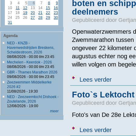
boten en schipp
3
4
5
6
7
8
9
10
11
12
13
14
15
16
deelnemers
17
18
19
20
21
22
23
24
25
26
27
28
29
30
Gepubliceerd door
Gertjan
31
Openwaterzwemmers do
Agenda
Zwemmarathon tussen M
NED - KNZB -
ongeveer 22 kilometer 
Havenwedstrijden Breskens,
Scheldestroom, 2026
augustus echter nog een
08/08/2026 -
00:00
t/m
23:45
Mechelen - Keerdok - 2026
willen volgen om begele
08/08/2026 -
00:00
t/m
23:45
GBR - Thames Marathon 2026
09/08/2026 -
00:00
t/m
23:45
over Organisat
Lees verder
Zeezwemmen Middelkerke
2026 #2
11/08/2026 - 19:30
Foto`s Lektoch
NED - Zeezwemtocht Dishoek -
Zoutelande, 2026
Gepubliceerd door
Gertjan
12/08/2026 - 19:00
meer
Foto's van De 28e
Lekt
over Foto`s L
Lees verder