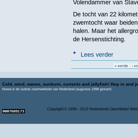
Volendammer van Stavo
De tocht van 22 kilomet
zwemtocht waar beiden 
halen. Maar het allergro
de Hersenstichting.
over Item ‘Win
Lees verder
Pagina's
« eerste
‹ v
Cold, wind, waves, sunburn, currents and jellyfish! Hop in and jo
Noww is de oudste zwemwebsite van Nederland (augustus 1998 gestart)
Copyright © 1998 - 2015 Nederlands OpenWater