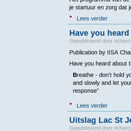
je startuur en zorg dat 
over Bericht 
Lees verder
Have you heard 
Gepubliceerd door
richard
Publication by IISA Cha
Have you heard about t
B
reathe - don’t hold y
and slowly and let you
response"
over Have you 
Lees verder
Uitslag Lac St 
Gepubliceerd door
richard