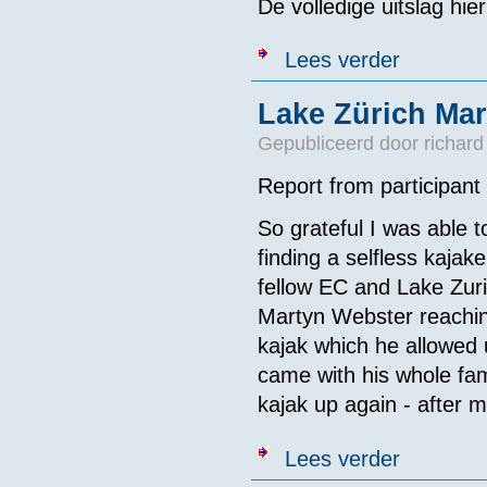
De volledige uitslag hie
over Resultat
Lees verder
Lake Zürich Ma
Gepubliceerd door
richard
Report from participan
So grateful I was able to 
finding a selfless kajake
fellow EC and Lake Zuric
Martyn Webster reaching
kajak which he allowed 
came with his whole fam
kajak up again - after 
over Lake Zür
Lees verder