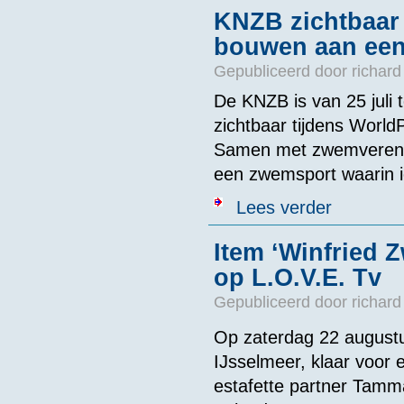
KNZB zichtbaar 
bouwen aan een
Gepubliceerd door
richard
De KNZB is van 25 juli
zichtbaar tijdens Worl
Samen met zwemverenigi
een zwemsport waarin ie
over KNZB zic
Lees verder
Item ‘Winfried 
op L.O.V.E. Tv
Gepubliceerd door
richard
Op zaterdag 22 augustu
IJsselmeer, klaar voor e
estafette partner Tamm