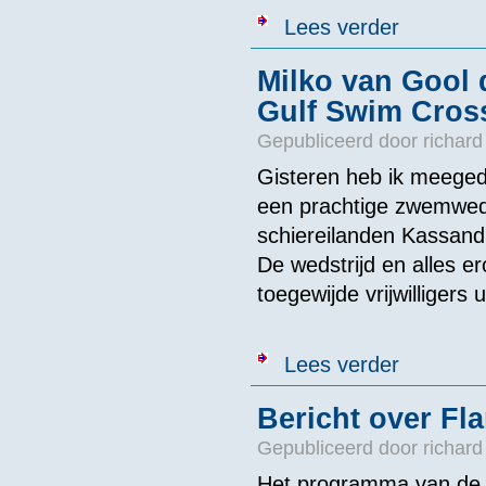
over Bredanaar
Lees verder
Milko van Gool 
Gulf Swim Cros
Gepubliceerd door
richard
Gisteren heb ik meeged
een prachtige zwemweds
schiereilanden Kassandr
De wedstrijd en alles e
toegewijde vrijwilligers ui
over Milko van
Lees verder
Bericht over Fl
Gepubliceerd door
richard
Het programma van de 