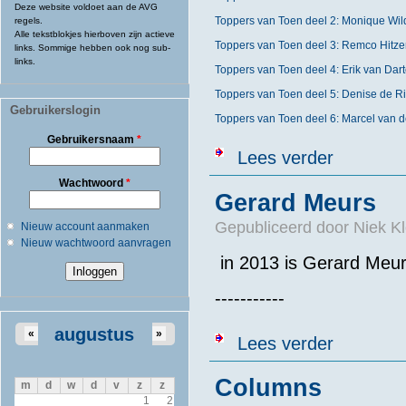
Deze website voldoet aan de AVG
Toppers van Toen deel 2: Monique Wil
regels.
Alle tekstblokjes hierboven zijn actieve
Toppers van Toen deel 3: Remco Hitze
links. Sommige hebben ook nog sub-
links.
Toppers van Toen deel 4: Erik van Dart
Toppers van Toen deel 5: Denise de Ri
Gebruikerslogin
Toppers van Toen deel 6: Marcel van d
Gebruikersnaam
*
over Columns 
Lees verder
Wachtwoord
*
Gerard Meurs
Gepubliceerd door
Niek Kl
Nieuw account aanmaken
Nieuw wachtwoord aanvragen
in 2013 is Gerard Meur
-----------
augustus
«
»
over Gerard M
Lees verder
Columns
m
d
w
d
v
z
z
1
2