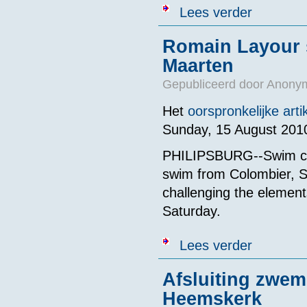
over Six Dutch
Lees verder
Romain Layour s
Maarten
Gepubliceerd door
Anonym
Het
oorspronkelijke arti
Sunday, 15 August 201
PHILIPSBURG--Swim co
swim from Colombier, S
challenging the element
Saturday.
over Romain La
Lees verder
Afsluiting zwem
Heemskerk