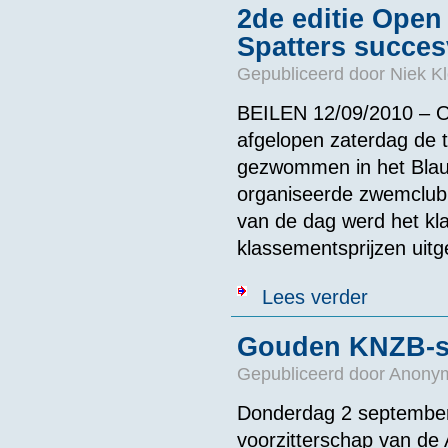
2de editie Open
Spatters succes
Gepubliceerd door
Niek Kl
BEILEN 12/09/2010 – Op
afgelopen zaterdag de t
gezwommen in het Blauw
organiseerde zwemclub D
van de dag werd het k
klassementsprijzen uitge
over 2de editi
Lees verder
Gouden KNZB-sp
Gepubliceerd door
Anonym
Donderdag 2 september 
voorzitterschap van de