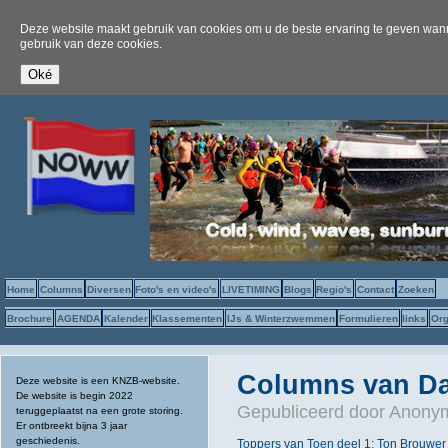
Deze website maakt gebruik van cookies om u de beste ervaring te geven wanne
gebruik van deze cookies.
Home
Columns
Diversen
Foto's en video's
LIVETIMING
Blogs
Regio's
Contact
Zoeken
Brochure
AGENDA
Kalender
Klassementen
IJs & Winterzwemmen
Formulieren
links
Org
Columns van Da
Deze website is een KNZB-website.
De website is begin 2022
Gepubliceerd door
Anonym
teruggeplaatst na een grote storing.
Er ontbreekt bijna 3 jaar
geschiedenis.
Toppers van Toen deel 1: Ton Brouwer