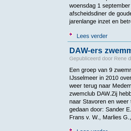
woensdag 1 september j
afscheidsdiner de goud
jarenlange inzet en bet
over Gouden K
Lees verder
DAW-ers zwemme
Gepubliceerd door
Rene d
Een groep van 9 zwemm
IJsselmeer in 2010 ov
weer terug naar Medem
zwemclub DAW.Zij hebbe
naar Stavoren en weer 
gedaan door: Sander E., 
Frans v. W., Marlies G.
over DAW-ers 