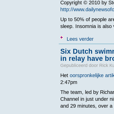
Copyright © 2010 by S
http://www.dailynewso
Up to 50% of people are 
sleep. Insomnia is also
over Losing Sl
Lees verder
Six Dutch swim
in relay have br
Gepubliceerd door
Rick K
Het
oorspronkelijke arti
2:47pm
The team, led by Richa
Channel in just under n
and 29 minutes, over a 