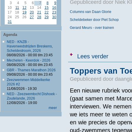
Gepubliceerd door
Niek Kl
3
4
5
6
7
8
9
10
11
12
13
14
15
16
Columns van Daan Glorie
17
18
19
20
21
22
23
24
25
26
27
28
29
30
Scheldebeker door Piet Schop
31
Gerard Meurs - over trainen
Agenda
NED - KNZB -
Havenwedstrijden Breskens,
Scheldestroom, 2026
over Columns
08/08/2026 -
00:00
t/m
23:45
Lees verder
Mechelen - Keerdok - 2026
08/08/2026 -
00:00
t/m
23:45
Toppers van Toe
GBR - Thames Marathon 2026
09/08/2026 -
00:00
t/m
23:45
Gepubliceerd door
daangl
Zeezwemmen Middelkerke
2026 #2
11/08/2026 - 19:30
Een nieuwe rubriek vo
NED - Zeezwemtocht Dishoek -
(gaat samen met Marcel
Zoutelande, 2026
12/08/2026 - 19:00
interviewen. We nemen 
meer
we iets meer te weten 
en wie precies de open
oud-zwemmers tegenwo