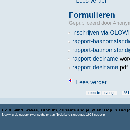
Lees verder
Formulieren
Gepubliceerd door
Anonym
inschrijven via OLOW
rapport-baanomstand
rapport-baanomstand
rapport-deelname
wor
rapport-deelname
pdf
over Formulie
Lees verder
Pagina's
« eerste
‹ vorige
…
251
Cold, wind, waves, sunburn, currents and jellyfish! Hop in and jo
Noww is de oudste zwemwebsite van Nederland (augustus 1998 gestart)