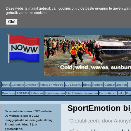
Deze website maakt gebruik van cookies om u de beste ervaring te geven wanne
gebruik van deze cookies.
Home
Columns
Diversen
Foto's en video's
LIVETIMING
Blogs
Regio's
Contact
Zoeken
Brochure
AGENDA
Kalender
Klassementen
IJs & Winterzwemmen
Formulieren
links
Org
SportEmotion bi
Deze website is een KNZB-website.
De website is begin 2022
Gepubliceerd door
Anonym
teruggeplaatst na een grote storing.
Er ontbreekt bijna 3 jaar
geschiedenis.