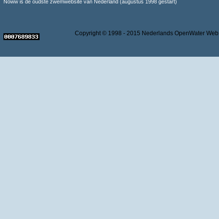
Noww is de oudste zwemwebsite van Nederland (augustus 1998 gestart)
Copyright © 1998 - 2015 Nederlands OpenWater