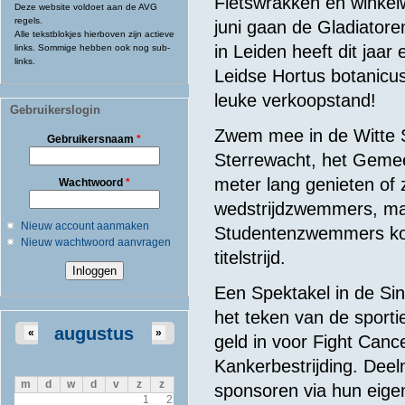
Fietswrakken en winkel
Deze website voldoet aan de AVG
regels.
juni gaan de Gladiator
Alle tekstblokjes hierboven zijn actieve
in Leiden heeft dit jaa
links. Sommige hebben ook nog sub-
links.
Leidse Hortus botanicu
leuke verkoopstand!
Gebruikerslogin
Zwem mee in de Witte S
Gebruikersnaam
*
Sterrewacht, het Gemeen
meter lang genieten of 
Wachtwoord
*
wedstrijdzwemmers, maa
Nieuw account aanmaken
Studentenzwemmers kom
Nieuw wachtwoord aanvragen
titelstrijd.
Een Spektakel in de Sin
het teken van de sport
augustus
«
»
geld in voor Fight Can
Kankerbestrijding. Deel
m
d
w
d
v
z
z
sponsoren via hun eigen
1
2