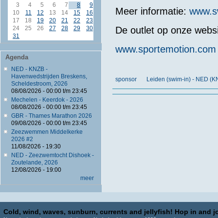
3
4
5
6
7
8
9
Meer informatie:
www.sw
10
11
12
13
14
15
16
17
18
19
20
21
22
23
De outlet op onze websi
24
25
26
27
28
29
30
31
www.sportemotion.com
Agenda
NED - KNZB -
Havenwedstrijden Breskens,
sponsor
Leiden (swim-in) - NED (K
Scheldestroom, 2026
08/08/2026 -
00:00
t/m
23:45
Mechelen - Keerdok - 2026
08/08/2026 -
00:00
t/m
23:45
GBR - Thames Marathon 2026
09/08/2026 -
00:00
t/m
23:45
Zeezwemmen Middelkerke
2026 #2
11/08/2026 - 19:30
NED - Zeezwemtocht Dishoek -
Zoutelande, 2026
12/08/2026 - 19:00
meer
Cold, wind, waves, sunburn, currents and jellyfish! Hop in and jo