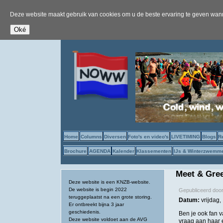
Deze website maakt gebruik van cookies om u de beste ervaring te geven wanne
Home
Columns
Diversen
Foto's en video's
LIVETIMING
Blogs
R
Brochure
AGENDA
Kalender
Klassementen
IJs & Winterzwemm
Meet & Gre
Deze website is een KNZB-website.
De website is begin 2022
Gepubliceerd doo
teruggeplaatst na een grote storing.
Datum:
vrijdag
Er ontbreekt bijna 3 jaar
geschiedenis.
Ben je ook fan 
Deze website voldoet aan de AVG
vraag aan haar 