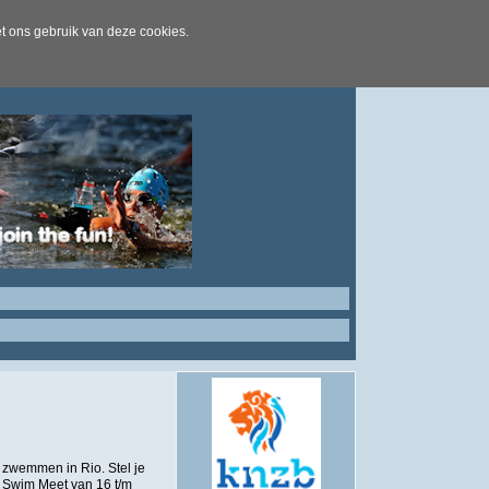
t ons gebruik van deze cookies.
zwemmen in Rio. Stel je
m Swim Meet van 16 t/m