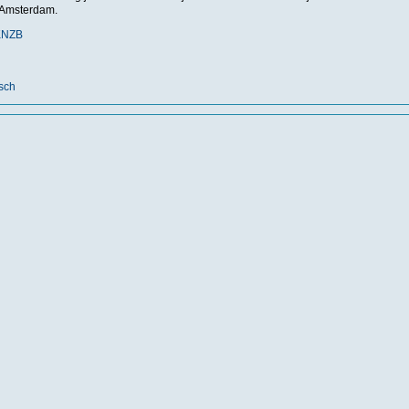
 Amsterdam.
KNZB
sch