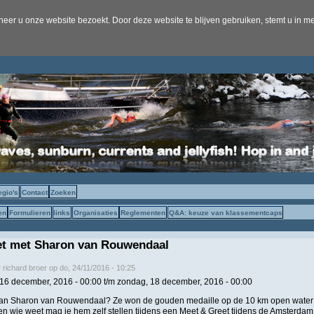
er u onze website bezoekt. Door deze website te blijven gebruiken, stemt u in me
egio's
Contact
Zoeken
en
Formulieren
links
Organisaties
Reglementen
Q&A: keuze van klassementcaps
et met Sharon van Rouwendaal
r
richard broer
op
do, 24/11/2016 - 10:25
, 16 december, 2016 - 00:00
t/m
zondag, 18 december, 2016 - 00:00
van Sharon van Rouwendaal? Ze won de gouden medaille op de 10 km open water 
en wie weet mag je hem zelf stellen tijdens een Meet & Greet tijdens de Amsterda