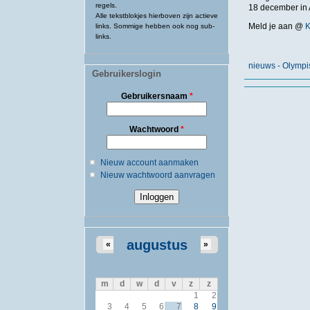
regels.
18 december in
Alle tekstblokjes hierboven zijn actieve
Meld je aan @
links. Sommige hebben ook nog sub-
links.
nieuws - Olympi
Gebruikerslogin
Gebruikersnaam
*
Wachtwoord
*
Nieuw account aanmaken
Nieuw wachtwoord aanvragen
augustus
«
»
m
d
w
d
v
z
z
1
2
3
4
5
6
7
8
9