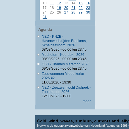
10
11
12
13
14
15
16
17
18
19
20
21
22
23
24
25
26
27
28
29
30
31
Agenda
NED - KNZB -
Havenwedstrijden Breskens,
Scheldestroom, 2026
08/08/2026 -
00:00
t/m
23:45
Mechelen - Keerdok - 2026
08/08/2026 -
00:00
t/m
23:45
GBR - Thames Marathon 2026
09/08/2026 -
00:00
t/m
23:45
Zeezwemmen Middelkerke
2026 #2
11/08/2026 - 19:30
NED - Zeezwemtocht Dishoek -
Zoutelande, 2026
12/08/2026 - 19:00
meer
Cold, wind, waves, sunburn, currents and jellyf
Noww is de oudste zwemwebsite van Nederland (augustus 1998 g