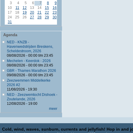
3
4
5
6
7
8
9
10
11
12
13
14
15
16
17
18
19
20
21
22
23
24
25
26
27
28
29
30
31
Agenda
NED - KNZB -
Havenwedstrijden Breskens,
Scheldestroom, 2026
08/08/2026 -
00:00
t/m
23:45
Mechelen - Keerdok - 2026
08/08/2026 -
00:00
t/m
23:45
GBR - Thames Marathon 2026
09/08/2026 -
00:00
t/m
23:45
Zeezwemmen Middelkerke
2026 #2
11/08/2026 - 19:30
NED - Zeezwemtocht Dishoek -
Zoutelande, 2026
12/08/2026 - 19:00
meer
Cold, wind, waves, sunburn, currents and jellyfish! Hop in and jo