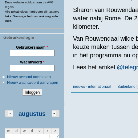
Deze website voldoet aan de AVG
regels.
Sharon van Rouwendaal 
Alle tekstblokjes hierboven zijn actieve
links. Sommige hebben ook nog sub-
water nabij Rome. De 28
links.
kilometer.
Gebruikerslogin
Van
Rouwendaal
wilde
keuze
maken
tussen
de
Gebruikersnaam
*
in
het
programma
nu o
Wachtwoord
*
Lees
het
artikel
@
teleg
Nieuw account aanmaken
Nieuw wachtwoord aanvragen
nieuws - internationaal
Buitenland 
augustus
«
»
m
d
w
d
v
z
z
1
2