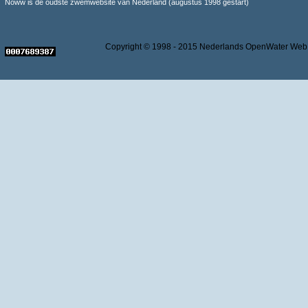
Noww is de oudste zwemwebsite van Nederland (augustus 1998 gestart)
Copyright © 1998 - 2015 Nederlands OpenWater