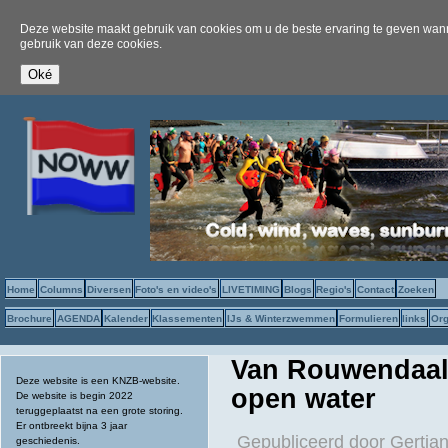
Deze website maakt gebruik van cookies om u de beste ervaring te geven wanne
gebruik van deze cookies.
Home
Columns
Diversen
Foto's en video's
LIVETIMING
Blogs
Regio's
Contact
Zoeken
Brochure
AGENDA
Kalender
Klassementen
IJs & Winterzwemmen
Formulieren
links
Org
Van Rouwendaal 
Deze website is een KNZB-website.
open water
De website is begin 2022
teruggeplaatst na een grote storing.
Er ontbreekt bijna 3 jaar
Gepubliceerd door
Gertjan
geschiedenis.