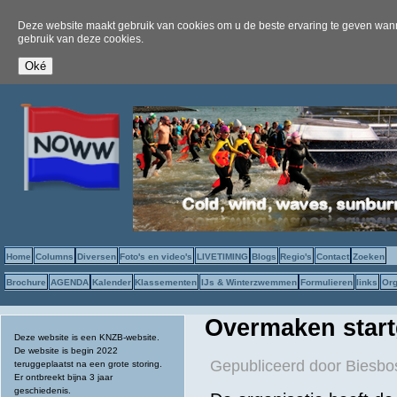
Deze website maakt gebruik van cookies om u de beste ervaring te geven wanne
gebruik van deze cookies.
Home
Columns
Diversen
Foto's en video's
LIVETIMING
Blogs
Regio's
Contact
Zoeken
Brochure
AGENDA
Kalender
Klassementen
IJs & Winterzwemmen
Formulieren
links
Org
Overmaken star
Deze website is een KNZB-website.
De website is begin 2022
Gepubliceerd door
Biesb
teruggeplaatst na een grote storing.
Er ontbreekt bijna 3 jaar
geschiedenis.