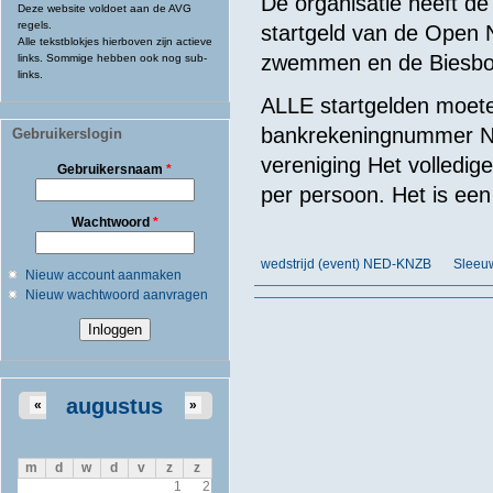
De organisatie heeft d
Deze website voldoet aan de AVG
regels.
startgeld van de Open
Alle tekstblokjes hierboven zijn actieve
zwemmen en de Biesbo
links. Sommige hebben ook nog sub-
links.
ALLE startgelden moet
bankrekeningnummer N
Gebruikerslogin
vereniging Het volledi
Gebruikersnaam
*
per persoon. Het is een 
Wachtwoord
*
wedstrijd (event) NED-KNZB
Sleeu
Nieuw account aanmaken
Nieuw wachtwoord aanvragen
augustus
«
»
m
d
w
d
v
z
z
1
2