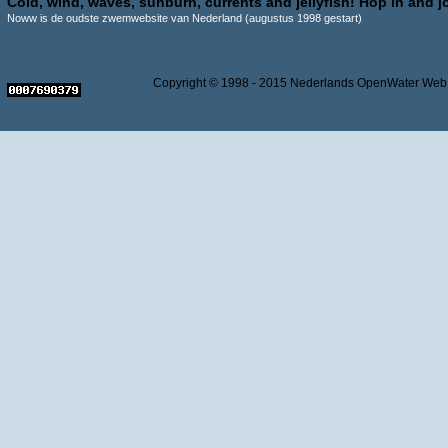
Cold, wind, waves, sunburn, currents and jellyfish! Hop in and jo
Noww is de oudste zwemwebsite van Nederland (augustus 1998 gestart)
Copyright © 1998 - 2015 Nederlands OpenWater