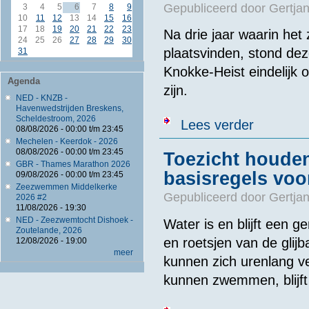
Gepubliceerd door
Gertjan
3
4
5
6
7
8
9
10
11
12
13
14
15
16
17
18
19
20
21
22
23
Na drie jaar waarin he
24
25
26
27
28
29
30
plaatsvinden, stond dez
31
Knokke-Heist eindelijk 
Agenda
zijn.
NED - KNZB -
Havenwedstrijden Breskens,
Scheldestroom, 2026
over Dit zijn 
Lees verder
08/08/2026 -
00:00
t/m
23:45
Mechelen - Keerdok - 2026
08/08/2026 -
00:00
t/m
23:45
Toezicht houden
GBR - Thames Marathon 2026
basisregels voo
09/08/2026 -
00:00
t/m
23:45
Zeezwemmen Middelkerke
Gepubliceerd door
Gertjan
2026 #2
11/08/2026 - 19:30
NED - Zeezwemtocht Dishoek -
Water is en blijft een 
Zoutelande, 2026
en roetsjen van de glij
12/08/2026 - 19:00
meer
kunnen zich urenlang v
kunnen zwemmen, blijft 