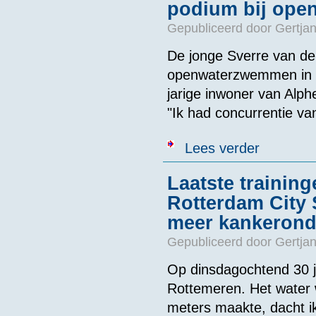
podium bij open
Gepubliceerd door
Gertjan
De jonge Sverre van de
openwaterzwemmen in Slu
jarige inwoner van Alph
"Ik had concurrentie va
over Jonge Zui
Lees verder
Laatste trainin
Rotterdam City
meer kankerond
Gepubliceerd door
Gertjan
Op dinsdagochtend 30 ju
Rottemeren. Het water wa
meters maakte, dacht ik