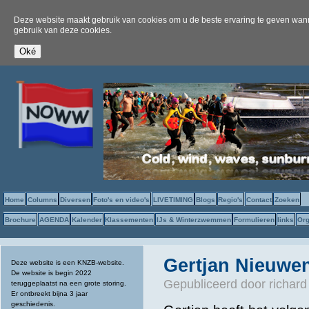
Deze website maakt gebruik van cookies om u de beste ervaring te geven wanne
gebruik van deze cookies.
Home
Columns
Diversen
Foto's en video's
LIVETIMING
Blogs
Regio's
Contact
Zoeken
Brochure
AGENDA
Kalender
Klassementen
IJs & Winterzwemmen
Formulieren
links
Org
Gertjan Nieuwe
Deze website is een KNZB-website.
De website is begin 2022
Gepubliceerd door
richard
teruggeplaatst na een grote storing.
Er ontbreekt bijna 3 jaar
geschiedenis.