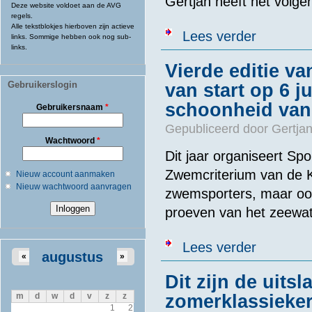
Gertjan heeft het volge
Deze website voldoet aan de AVG
regels.
Alle tekstblokjes hierboven zijn actieve
over Gertjan 
Lees verder
links. Sommige hebben ook nog sub-
links.
Vierde editie v
Gebruikerslogin
van start op 6 j
schoonheid van
Gebruikersnaam
*
Gepubliceerd door
Gertjan
Wachtwoord
*
Dit jaar organiseert Sp
Zwemcriterium van de Kus
Nieuw account aanmaken
Nieuw wachtwoord aanvragen
zwemsporters, maar ook
proeven van het zeewat
over Vierde ed
Lees verder
de natuur te o
augustus
«
»
Dit zijn de uits
zomerklassieke
m
d
w
d
v
z
z
1
2