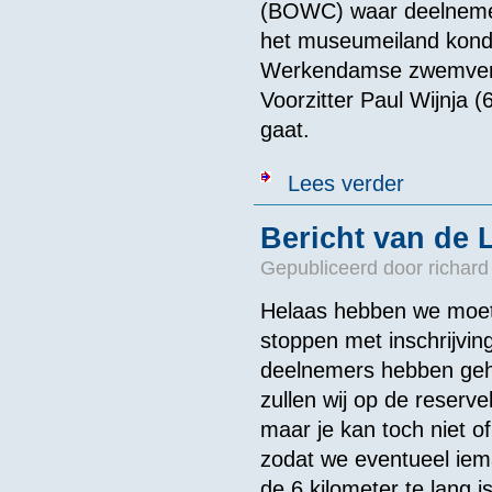
(BOWC) waar deelnemers
het museumeiland kond
Werkendamse zwemveren
Voorzitter Paul Wijnja 
gaat.
over Bericht 
Lees verder
Bericht van de 
Gepubliceerd door
richard
Helaas hebben we moete
stoppen met inschrijvi
deelnemers hebben geha
zullen wij op de reserve
maar je kan toch niet of
zodat we eventueel iema
de 6 kilometer te lang 