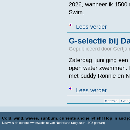
2026, wanneer ik 1500 
Swim.
over Laatste 
Lees verder
kankeronderz
G-selectie bij 
Gepubliceerd door
Gertjan
Zaterdag juni ging een
open water zwemmen. 
met buddy Ronnie en Ni
over G-selecti
Lees verder
Pagina's
« eerste
‹ vori
Cold, wind, waves, sunburn, currents and jellyfish! Hop in and jo
Noww is de oudste zwemwebsite van Nederland (augustus 1998 gestart)