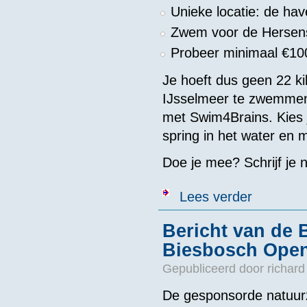
Unieke locatie: de ha
Zwem voor de Hersens
Probeer minimaal €100
Je hoeft dus geen 22 ki
IJsselmeer te zwemme
met Swim4Brains. Kies 
spring in het water en 
Doe je mee? Schrijf je n
over NED - KN
Lees verder
Bericht van de
Biesbosch Open
Gepubliceerd door
richard
De gesponsorde natuur