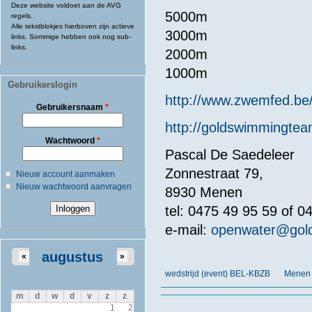
Deze website voldoet aan de AVG
5000m
regels.
Alle tekstblokjes hierboven zijn actieve
3000m
links. Sommige hebben ook nog sub-
links.
2000m
1000m
Gebruikerslogin
http://www.zwemfed.be/
Gebruikersnaam
*
http://goldswimmingte
Wachtwoord
*
Pascal De Saedeleer
Zonnestraat 79,
Nieuw account aanmaken
Nieuw wachtwoord aanvragen
8930 Menen
tel: 0475 49 95 59 of 0
e-mail:
openwater@gol
augustus
«
»
wedstrijd (event) BEL-KBZB
Menen 
m
d
w
d
v
z
z
1
2