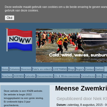
Deze website maakt gebruik van cookies om u de beste ervaring te geven wanne
gebruik van deze cookies.
Home
Columns
Diversen
Foto's en video's
LIVETIMING
Blogs
Regio's
Contact
Zoeken
Brochure
AGENDA
Kalender
Klassementen
IJs & Winterzwemmen
Formulieren
links
Org
Meense Zwemkrin
Deze website is een KNZB-website.
De website is begin 2022
Gepubliceerd door
Niek Kl
teruggeplaatst na een grote storing.
Er ontbreekt bijna 3 jaar
Datum:
zaterdag, 8 augustus, 2015 - 
geschiedenis.