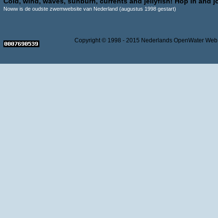
Cold, wind, waves, sunburn, currents and jellyfish! Hop in and jo
Noww is de oudste zwemwebsite van Nederland (augustus 1998 gestart)
Copyright © 1998 - 2015 Nederlands OpenWater