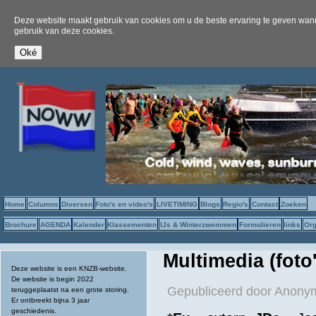
Deze website maakt gebruik van cookies om u de beste ervaring te geven wanne
gebruik van deze cookies.
Home
Columns
Diversen
Foto's en video's
LIVETIMING
Blogs
Regio's
Contact
Zoeken
Brochure
AGENDA
Kalender
Klassementen
IJs & Winterzwemmen
Formulieren
links
Org
Multimedia (foto
Deze website is een KNZB-website.
De website is begin 2022
Gepubliceerd door
Anonym
teruggeplaatst na een grote storing.
Er ontbreekt bijna 3 jaar
geschiedenis.