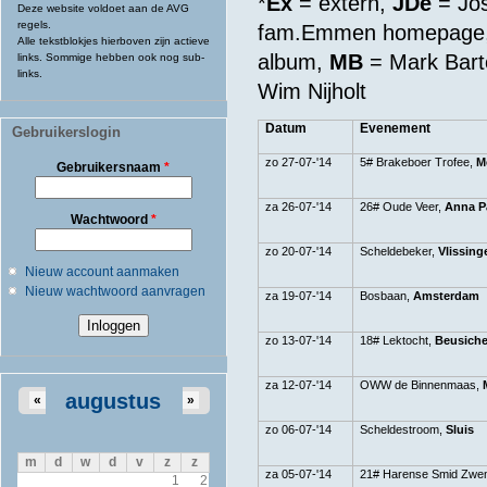
*
Ex
= extern,
JDe
= Jo
Deze website voldoet aan de AVG
regels.
fam.Emmen homepage
Alle tekstblokjes hierboven zijn actieve
album,
MB
= Mark Bar
links. Sommige hebben ook nog sub-
links.
Wim Nijholt
Datum
Evenement
Gebruikerslogin
zo 27-07-'14
5# Brakeboer Trofee,
M
Gebruikersnaam
*
za 26-07-'14
26# Oude Veer,
Anna P
Wachtwoord
*
zo 20-07-'14
Scheldebeker,
Vlissin
Nieuw account aanmaken
Nieuw wachtwoord aanvragen
za 19-07-'14
Bosbaan,
Amsterdam
zo 13-07-'14
18# Lektocht,
Beusich
za 12-07-'14
OWW de Binnenmaas,
augustus
«
»
zo 06-07-'14
Scheldestroom,
Sluis
m
d
w
d
v
z
z
za 05-07-'14
21# Harense Smid Zwe
1
2