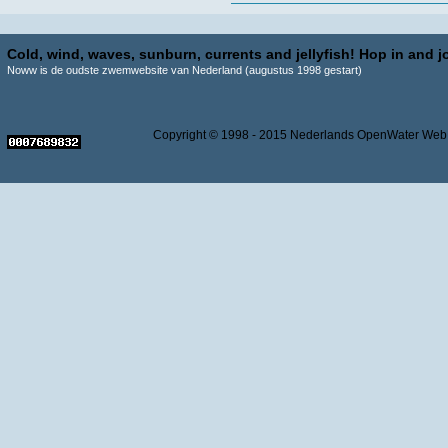
Cold, wind, waves, sunburn, currents and jellyfish! Hop in and jo
Noww is de oudste zwemwebsite van Nederland (augustus 1998 gestart)
Copyright © 1998 - 2015 Nederlands OpenWater