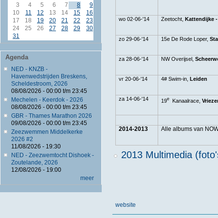
3
4
5
6
7
8
9
10
11
12
13
14
15
16
wo 02-06-'14
Zeetocht,
Kattendijke 
17
18
19
20
21
22
23
24
25
26
27
28
29
30
31
zo 29-06-'14
15e De Rode Loper,
St
Agenda
za 28-06-'14
NW Overijsel,
Scheerw
NED - KNZB -
Havenwedstrijden Breskens,
vr 20-06-'14
4# Swim-in,
Leiden
Scheldestroom, 2026
08/08/2026 -
00:00
t/m
23:45
za 14-06-'14
Mechelen - Keerdok - 2026
e
19
Kanaalrace,
Vriez
08/08/2026 -
00:00
t/m
23:45
GBR - Thames Marathon 2026
09/08/2026 -
00:00
t/m
23:45
2014-2013
Alle albums van NO
Zeezwemmen Middelkerke
2026 #2
11/08/2026 - 19:30
2013 Multimedia (foto'
NED - Zeezwemtocht Dishoek -
Zoutelande, 2026
12/08/2026 - 19:00
meer
website