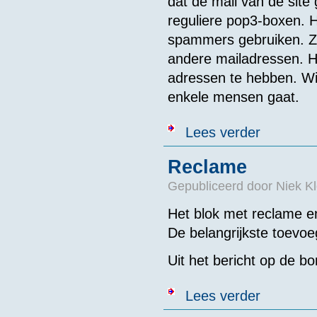
dat de mail van de site
reguliere pop3-boxen. H
spammers gebruiken. Z
andere mailadressen. He
adressen te hebben. Wi
enkele mensen gaat.
over Mailadre
Lees verder
Reclame
Gepubliceerd door
Niek Kl
Het blok met reclame e
De belangrijkste toevoe
Uit het bericht op de b
over Reclame
Lees verder