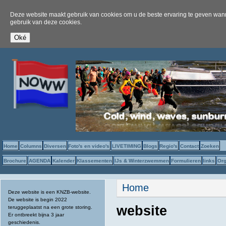
Deze website maakt gebruik van cookies om u de beste ervaring te geven wanne
gebruik van deze cookies.
Home
Columns
Diversen
Foto's en video's
LIVETIMING
Blogs
Regio's
Contact
Zoeken
Brochure
AGENDA
Kalender
Klassementen
IJs & Winterzwemmen
Formulieren
links
Org
U bent hier
Home
Deze website is een KNZB-website.
De website is begin 2022
website
teruggeplaatst na een grote storing.
Er ontbreekt bijna 3 jaar
geschiedenis.