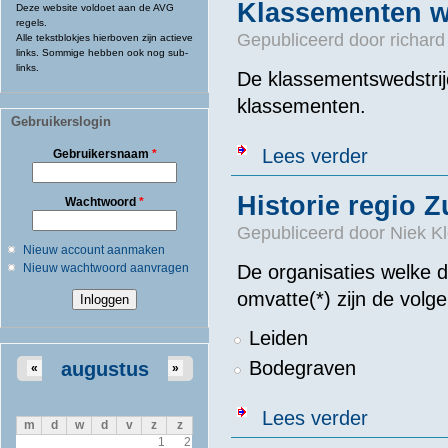
Klassementen w
Deze website voldoet aan de AVG
regels.
Gepubliceerd door
richard
Alle tekstblokjes hierboven zijn actieve
links. Sommige hebben ook nog sub-
links.
De klassementswedstrijd
klassementen.
Gebruikerslogin
over Klasseme
Lees verder
Gebruikersnaam
*
Historie regio Z
Wachtwoord
*
Gepubliceerd door
Niek Kl
Nieuw account aanmaken
Nieuw wachtwoord aanvragen
De organisaties welke 
omvatte(*) zijn de volg
Leiden
Bodegraven
augustus
«
»
over Historie 
Lees verder
m
d
w
d
v
z
z
1
2