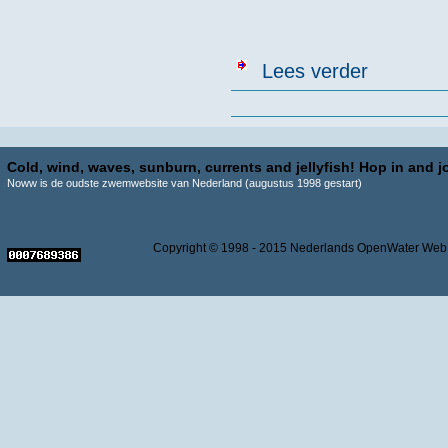
over Internati
Lees verder
Pagina's
Cold, wind, waves, sunburn, currents and jellyfish! Hop in and jo
Noww is de oudste zwemwebsite van Nederland (augustus 1998 gestart)
Copyright © 1998 - 2015 Nederlands OpenWater