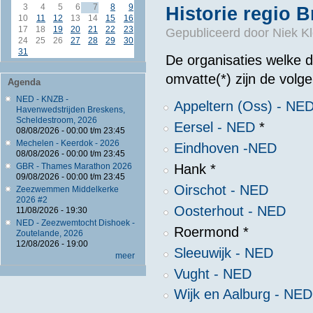
3
4
5
6
7
8
9
Historie regio 
10
11
12
13
14
15
16
17
18
19
20
21
22
23
Gepubliceerd door
Niek Kl
24
25
26
27
28
29
30
31
De organisaties welke 
omvatte(*) zijn de volg
Agenda
NED - KNZB -
Appeltern (Oss) - NE
Havenwedstrijden Breskens,
Scheldestroom, 2026
Eersel - NED
*
08/08/2026 -
00:00
t/m
23:45
Mechelen - Keerdok - 2026
Eindhoven -NED
08/08/2026 -
00:00
t/m
23:45
Hank *
GBR - Thames Marathon 2026
09/08/2026 -
00:00
t/m
23:45
Oirschot - NED
Zeezwemmen Middelkerke
2026 #2
Oosterhout - NED
11/08/2026 - 19:30
NED - Zeezwemtocht Dishoek -
Roermond *
Zoutelande, 2026
12/08/2026 - 19:00
Sleeuwijk - NED
meer
Vught - NED
Wijk en Aalburg - NE