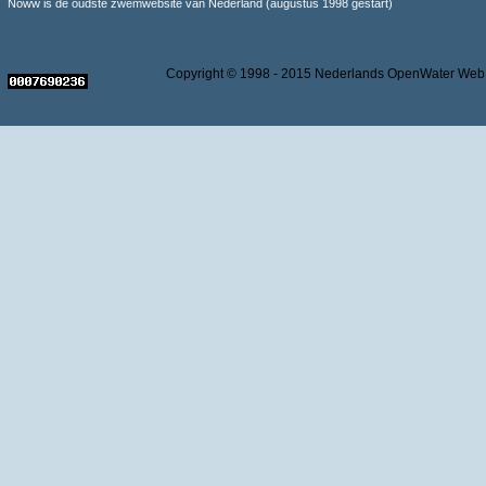
Noww is de oudste zwemwebsite van Nederland (augustus 1998 gestart)
Copyright © 1998 - 2015 Nederlands OpenWater