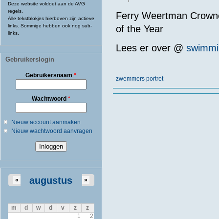
Deze website voldoet aan de AVG
regels.
Ferry Weertman Crown
Alle tekstblokjes hierboven zijn actieve
links. Sommige hebben ook nog sub-
of the Year
links.
Lees er over @
swimmi
Gebruikerslogin
Gebruikersnaam
*
zwemmers portret
Wachtwoord
*
Nieuw account aanmaken
Nieuw wachtwoord aanvragen
augustus
«
»
m
d
w
d
v
z
z
1
2