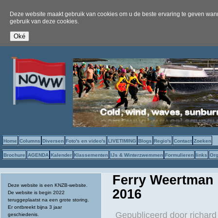
Deze website maakt gebruik van cookies om u de beste ervaring te geven wanne
gebruik van deze cookies.
Home
Columns
Diversen
Foto's en video's
LIVETIMING
Blogs
Regio's
Contact
Zoeken
Brochure
AGENDA
Kalender
Klassementen
IJs & Winterzwemmen
Formulieren
links
Org
Ferry Weertman 
Deze website is een KNZB-website.
2016
De website is begin 2022
teruggeplaatst na een grote storing.
Er ontbreekt bijna 3 jaar
Gepubliceerd door
richard
geschiedenis.