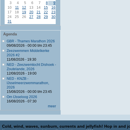
3
4
5
6
7
8
9
10
11
12
13
14
15
16
17
18
19
20
21
22
23
24
25
26
27
28
29
30
31
Agenda
GBR - Thames Marathon 2026
09/08/2026 -
00:00
t/m
23:45
Zeezwemmen Middelkerke
2026 #2
11/08/2026 - 19:30
NED - Zeezwemtocht Dishoek -
Zoutelande, 2026
12/08/2026 - 19:00
NED - KNZB -
IJsselmeerzwemmarathon,
2026
15/08/2026 -
00:00
t/m
23:45
Om IJsseloog 2026
16/08/2026 - 07:30
meer
Cold, wind, waves, sunburn, currents and jellyfish! Hop in and jo