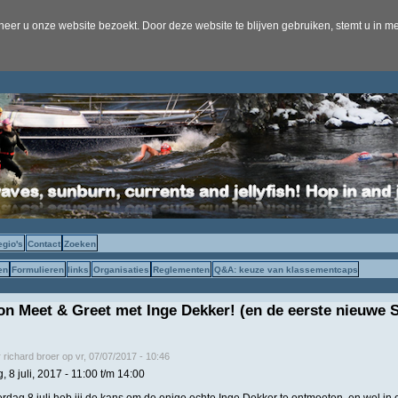
er u onze website bezoekt. Door deze website te blijven gebruiken, stemt u in me
egio's
Contact
Zoeken
en
Formulieren
links
Organisaties
Reglementen
Q&A: keuze van klassementcaps
n Meet & Greet met Inge Dekker! (en de eerste nieuwe S
r
richard broer
op
vr, 07/07/2017 - 10:46
, 8 juli, 2017 -
11:00
t/m
14:00