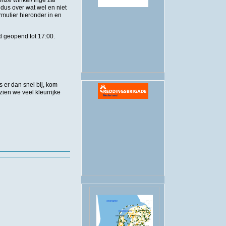
onze winkel! Inge zal
 dus over wat wel en niet
rmulier hieronder in en
.
ard geopend tot 17:00.
 er dan snel bij, kom
ien we veel kleurrijke