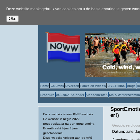
Deze website maakt gebruik van cookies om u de beste ervaring te geven wanne
Home
Columns
Diversen
Foto's en video's
LIVETIMING
Blogs
R
Brochure
AGENDA
Kalender
Klassementen
IJs & Winterzwemm
SportEmotio
er!)
Deze website is een KNZB-website.
De website is begin 2022
teruggeplaatst na een grote storing.
Gepubliceerd doo
Er ontbreekt bijna 3 jaar
Datum:
zaterdag
geschiedenis.
Deze website voldoet aan de AVG