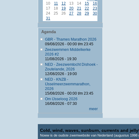
10
11
12
13
14
15
16
17
18
19
20
21
22
23
24
25
26
27
28
29
30
31
Agenda
GBR - Thames Marathon 2026
09/08/2026 -
00:00
t/m
23:45
Zeezwemmen Middelkerke
2026 #2
11/08/2026 - 19:30
NED - Zeezwemtocht Dishoek -
Zoutelande, 2026
12/08/2026 - 19:00
NED - KNZB -
IJsselmeerzwemmarathon,
2026
15/08/2026 -
00:00
t/m
23:45
Om IJsseloog 2026
16/08/2026 - 07:30
meer
Cold, wind, waves, sunburn, currents and jellyf
Noww is de oudste zwemwebsite van Nederland (augustus 1998 g