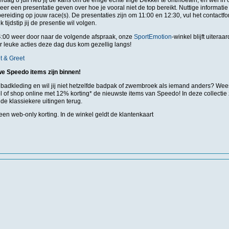
dag 8 juli heb jij de kans om de enige echte Inge Dekker te ontmoeten, en wel in 
er een presentatie geven over hoe je vooral niet de top bereikt. Nuttige informatie
bereiding op jouw race(s). De presentaties zijn om 11:00 en 12:30, vul het contactfo
tijdstip jij de presentie wil volgen.
:00 weer door naar de volgende afspraak, onze
SportEmotion
-winkel blijft uitera
r leuke acties deze dag dus kom gezellig langs!
 & Greet
we Speedo items zijn binnen!
badkleding en wil jij niet hetzelfde badpak of zwembroek als iemand anders? Wees
 of shop online met 12% korting* de nieuwste items van Speedo! In deze collectie z
 de klassiekere uitingen terug.
 een web-only korting. In de winkel geldt de klantenkaart