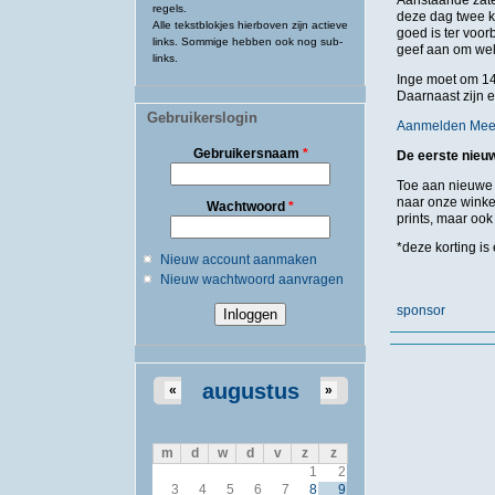
Aanstaande zater
regels.
deze dag twee ke
Alle tekstblokjes hierboven zijn actieve
goed is ter voor
links. Sommige hebben ook nog sub-
geef aan om welk 
links.
Inge moet om 14
Daarnaast zijn e
Gebruikerslogin
Aanmelden Meet
Gebruikersnaam
*
De eerste nieu
Toe aan nieuwe 
naar onze winkel
Wachtwoord
*
prints, maar ook
*deze korting is
Nieuw account aanmaken
Nieuw wachtwoord aanvragen
sponsor
augustus
«
»
m
d
w
d
v
z
z
1
2
3
4
5
6
7
8
9