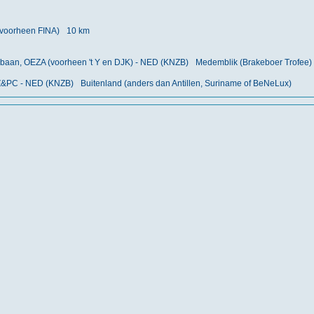
(voorheen FINA)
10 km
baan, OEZA (voorheen 't Y en DJK) - NED (KNZB)
Medemblik (Brakeboer Trofee)
Z&PC - NED (KNZB)
Buitenland (anders dan Antillen, Suriname of BeNeLux)