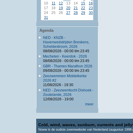
10
11
12
13
14
15
16
17
18
19
20
21
22
23
24
25
26
27
28
29
30
31
Agenda
NED - KNZB -
Havenwedstrijden Breskens,
Scheldestroom, 2026
08/08/2026 -
00:00
t/m
23:45
Mechelen - Keerdok - 2026
08/08/2026 -
00:00
t/m
23:45
GBR - Thames Marathon 2026
09/08/2026 -
00:00
t/m
23:45
Zeezwemmen Middelkerke
2026 #2
11/08/2026 - 19:30
NED - Zeezwemtocht Dishoek -
Zoutelande, 2026
12/08/2026 - 19:00
meer
Cold, wind, waves, sunburn, currents and jellyf
Noww is de oudste zwemwebsite van Nederland (augustus 1998 g