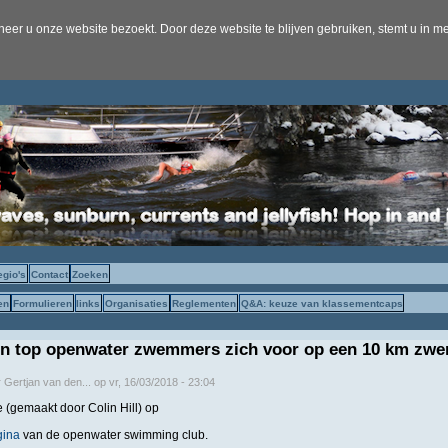
er u onze website bezoekt. Door deze website te blijven gebruiken, stemt u in me
egio's
Contact
Zoeken
en
Formulieren
links
Organisaties
Reglementen
Q&A: keuze van klassementcaps
en top openwater zwemmers zich voor op een 10 km zw
r
Gertjan van den...
op
vr, 16/03/2018 - 23:04
je (gemaakt door Colin Hill) op
gina
van de openwater swimming club.