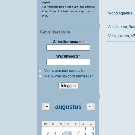
regels.
Alle tekstblokjes hierboven zijn actieve
links. Sommige hebben ook nog sub-
World Aquatics 
links.
Amsterdam, Bos
Gebruikerslogin
Vriezenveen, V
Gebruikersnaam
*
Wachtwoord
*
Nieuw account aanmaken
Nieuw wachtwoord aanvragen
augustus
«
»
m
d
w
d
v
z
z
1
2
3
4
5
6
7
8
9