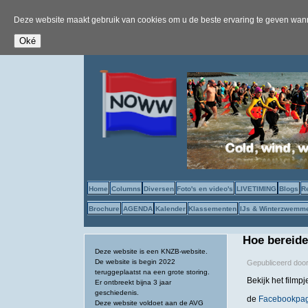
Deze website maakt gebruik van cookies om u de beste ervaring te geven wanne
Home
Columns
Diversen
Foto's en video's
LIVETIMING
Blogs
R
Brochure
AGENDA
Kalender
Klassementen
IJs & Winterzwemm
Hoe bereid
Deze website is een KNZB-website.
De website is begin 2022
Gepubliceerd doo
teruggeplaatst na een grote storing.
Bekijk het filmp
Er ontbreekt bijna 3 jaar
geschiedenis.
de
Facebookpa
Deze website voldoet aan de AVG