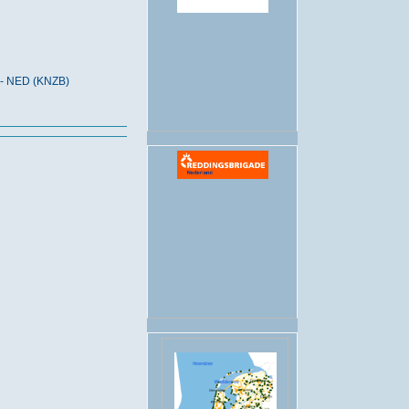
.
 - NED (KNZB)