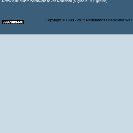
Noww is de oudste zwemwebsite van Nederland (augustus 1998 gestart)
Copyright © 1998 - 2015 Nederlands OpenWater