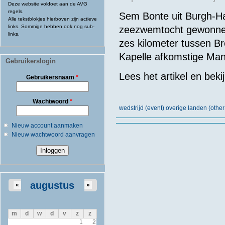
Deze website voldoet aan de AVG
regels.
Sem Bonte uit Burgh-Ha
Alle tekstblokjes hierboven zijn actieve
links. Sommige hebben ook nog sub-
zeezwemtocht gewonnen.
links.
zes kilometer tussen B
Kapelle afkomstige Ma
Gebruikerslogin
Lees
het
artikel
en beki
Gebruikersnaam
*
Wachtwoord
*
wedstrijd (event) overige landen (other
Nieuw account aanmaken
Nieuw wachtwoord aanvragen
augustus
«
»
m
d
w
d
v
z
z
1
2