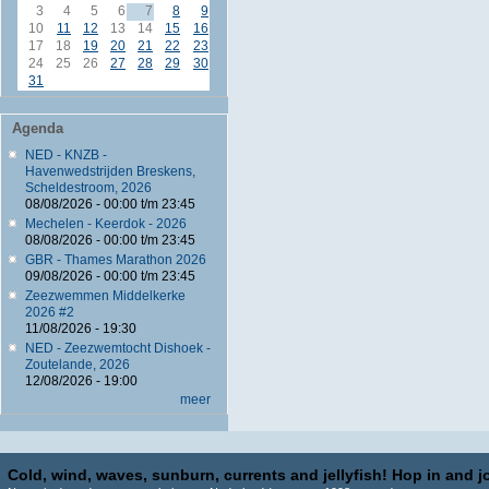
3
4
5
6
7
8
9
10
11
12
13
14
15
16
17
18
19
20
21
22
23
24
25
26
27
28
29
30
31
Agenda
NED - KNZB -
Havenwedstrijden Breskens,
Scheldestroom, 2026
08/08/2026 -
00:00
t/m
23:45
Mechelen - Keerdok - 2026
08/08/2026 -
00:00
t/m
23:45
GBR - Thames Marathon 2026
09/08/2026 -
00:00
t/m
23:45
Zeezwemmen Middelkerke
2026 #2
11/08/2026 - 19:30
NED - Zeezwemtocht Dishoek -
Zoutelande, 2026
12/08/2026 - 19:00
meer
Cold, wind, waves, sunburn, currents and jellyfish! Hop in and jo