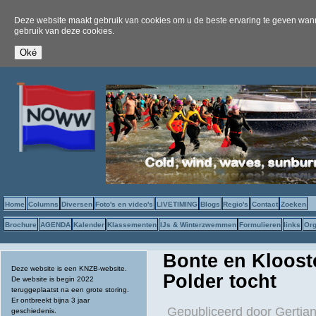
Deze website maakt gebruik van cookies om u de beste ervaring te geven wanne
gebruik van deze cookies.
Home
Columns
Diversen
Foto's en video's
LIVETIMING
Blogs
Regio's
Contact
Zoeken
Brochure
AGENDA
Kalender
Klassementen
IJs & Winterzwemmen
Formulieren
links
Org
Bonte en Kloost
Deze website is een KNZB-website.
Polder tocht
De website is begin 2022
teruggeplaatst na een grote storing.
Er ontbreekt bijna 3 jaar
Gepubliceerd door
Gertjan
geschiedenis.