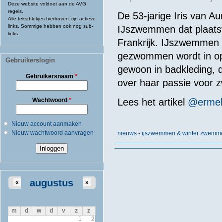
Deze website voldoet aan de AVG
regels.
De 53-jarige Iris van A
Alle tekstblokjes hierboven zijn actieve
links. Sommige hebben ook nog sub-
IJszwemmen dat plaatsv
links.
Frankrijk. IJszwemmen i
gezwommen wordt in op
Gebruikerslogin
gewoon in badkleding, d
Gebruikersnaam
*
over haar passie voor
Wachtwoord
*
Lees het
artikel
@
erme
Nieuw account aanmaken
Nieuw wachtwoord aanvragen
nieuws - ijszwemmen & winter zwemm
augustus
«
»
m
d
w
d
v
z
z
1
2