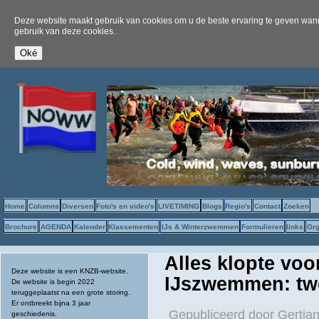
Deze website maakt gebruik van cookies om u de beste ervaring te geven wanne
gebruik van deze cookies.
Home
Columns
Diversen
Foto's en video's
LIVETIMING
Blogs
Regio's
Contact
Zoeken
Brochure
AGENDA
Kalender
Klassementen
IJs & Winterzwemmen
Formulieren
links
Org
Alles klopte voo
Deze website is een KNZB-website.
IJszwemmen: tw
De website is begin 2022
teruggeplaatst na een grote storing.
Er ontbreekt bijna 3 jaar
Gepubliceerd door
Gertjan
geschiedenis.