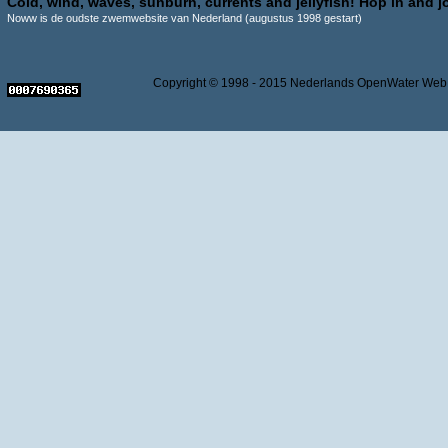
Cold, wind, waves, sunburn, currents and jellyfish! Hop in and jo
Noww is de oudste zwemwebsite van Nederland (augustus 1998 gestart)
Copyright © 1998 - 2015 Nederlands OpenWater