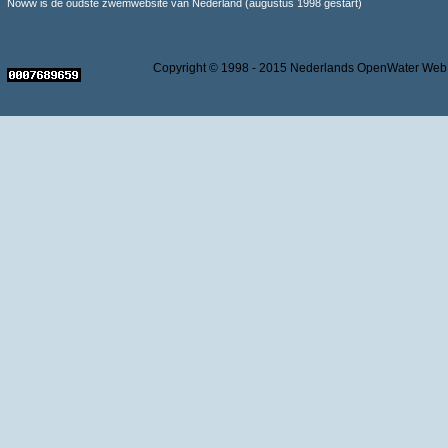
Noww is de oudste zwemwebsite van Nederland (augustus 1998 gestart)
Copyright © 1998 - 2015 Nederlands OpenWater