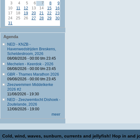
3
4
5
6
7
8
9
10
11
12
13
14
15
16
17
18
19
20
21
22
23
24
25
26
27
28
29
30
31
Agenda
NED - KNZB -
Havenwedstrijden Breskens,
Scheldestroom, 2026
08/08/2026 -
00:00
t/m
23:45
Mechelen - Keerdok - 2026
08/08/2026 -
00:00
t/m
23:45
GBR - Thames Marathon 2026
09/08/2026 -
00:00
t/m
23:45
Zeezwemmen Middelkerke
2026 #2
11/08/2026 - 19:30
NED - Zeezwemtocht Dishoek -
Zoutelande, 2026
12/08/2026 - 19:00
meer
Cold, wind, waves, sunburn, currents and jellyfish! Hop in and jo