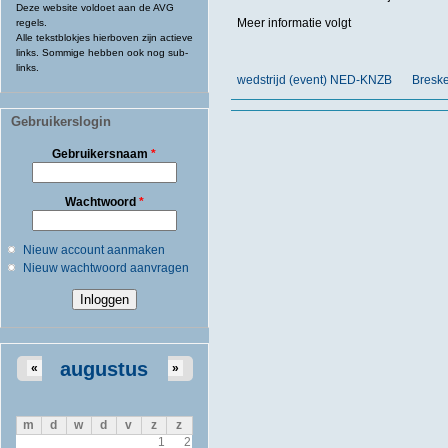
Deze website voldoet aan de AVG
Meer informatie volgt
regels.
Alle tekstblokjes hierboven zijn actieve
links. Sommige hebben ook nog sub-
links.
wedstrijd (event) NED-KNZB
Bresk
Gebruikerslogin
Gebruikersnaam
*
Wachtwoord
*
Nieuw account aanmaken
Nieuw wachtwoord aanvragen
augustus
«
»
m
d
w
d
v
z
z
1
2