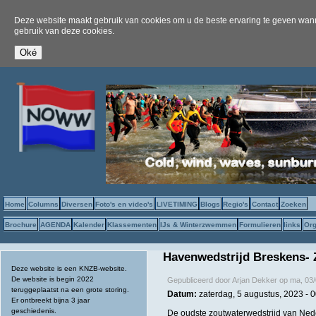
Deze website maakt gebruik van cookies om u de beste ervaring te geven wanne
gebruik van deze cookies.
Home
Columns
Diversen
Foto's en video's
LIVETIMING
Blogs
Regio's
Contact
Zoeken
Brochure
AGENDA
Kalender
Klassementen
IJs & Winterzwemmen
Formulieren
links
Org
Havenwedstrijd Breskens- 
Deze website is een KNZB-website.
De website is begin 2022
Gepubliceerd door
Arjan Dekker
op
ma, 03/
teruggeplaatst na een grote storing.
Datum:
zaterdag, 5 augustus, 2023 -
0
Er ontbreekt bijna 3 jaar
geschiedenis.
De oudste zoutwaterwedstrijd van Nede