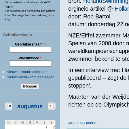
bron:
HollandSwimming
Deze website voldoet aan de AVG
regels.
orginele artikel @
Holl
Alle tekstblokjes hierboven zijn actieve
door: Rob Bartol
links. Sommige hebben ook nog sub-
links.
datum: donderdag 22 
NZE/Eiffel zwemmer Ma
Gebruikerslogin
Spelen van 2008 door 
Gebruikersnaam
*
wereldkampioenschappen
zwemmer bekend te stop
Wachtwoord
*
In een interview met 
Nieuw account aanmaken
gepubliceerd – zegt de
Nieuw wachtwoord aanvragen
stoppen’.
Maarten van der Weijden
richten op de Olympisc
augustus
«
»
m
d
w
d
v
z
z
zwemmers portret
1
2