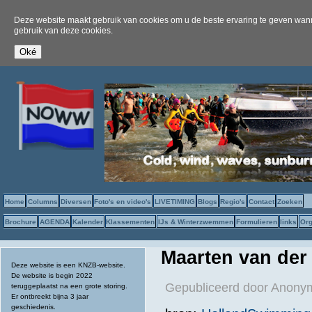
Deze website maakt gebruik van cookies om u de beste ervaring te geven wanne
gebruik van deze cookies.
Home
Columns
Diversen
Foto's en video's
LIVETIMING
Blogs
Regio's
Contact
Zoeken
Brochure
AGENDA
Kalender
Klassementen
IJs & Winterzwemmen
Formulieren
links
Org
Maarten van der 
Deze website is een KNZB-website.
De website is begin 2022
Gepubliceerd door
Anonym
teruggeplaatst na een grote storing.
Er ontbreekt bijna 3 jaar
geschiedenis.