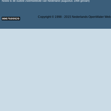
Noww is de oudste zwemwebsite van Nederland (augustus 1998 gestart)
Copyright © 1998 - 2015 Nederlands OpenWater