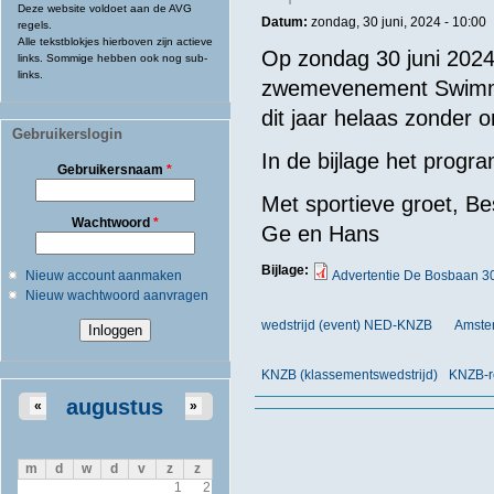
Deze website voldoet aan de AVG
Datum:
zondag, 30 juni, 2024 - 10:00
regels.
Alle tekstblokjes hierboven zijn actieve
Op zondag 30 juni 2024
links. Sommige hebben ook nog sub-
links.
zwemevenement Swimmi
dit jaar helaas zonder
Gebruikerslogin
In de bijlage het progr
Gebruikersnaam
*
Met sportieve groet, Be
Wachtwoord
*
Ge en Hans
Bijlage:
Nieuw account aanmaken
Advertentie De Bosbaan 30
Nieuw wachtwoord aanvragen
wedstrijd (event) NED-KNZB
Amster
KNZB (klassementswedstrijd)
KNZB-r
augustus
«
»
m
d
w
d
v
z
z
1
2