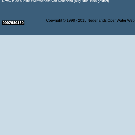
Noww is de oudste zwemwebsite van Nederland (augustus 1998 gestart)
Copyright © 1998 - 2015 Nederlands OpenWater