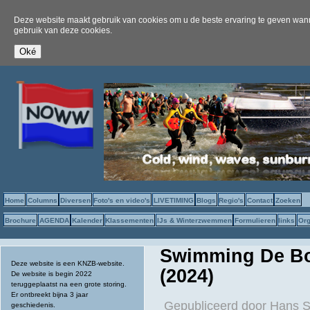
Deze website maakt gebruik van cookies om u de beste ervaring te geven wanne
gebruik van deze cookies.
Home
Columns
Diversen
Foto's en video's
LIVETIMING
Blogs
Regio's
Contact
Zoeken
Brochure
AGENDA
Kalender
Klassementen
IJs & Winterzwemmen
Formulieren
links
Org
Swimming De Bo
Deze website is een KNZB-website.
(2024)
De website is begin 2022
teruggeplaatst na een grote storing.
Er ontbreekt bijna 3 jaar
Gepubliceerd door
Hans 
geschiedenis.