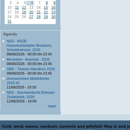
3
4
5
6
7
8
9
10
11
12
13
14
15
16
17
18
19
20
21
22
23
24
25
26
27
28
29
30
31
Agenda
NED - KNZB -
Havenwedstrijden Breskens,
Scheldestroom, 2026
08/08/2026 -
00:00
t/m
23:45
Mechelen - Keerdok - 2026
08/08/2026 -
00:00
t/m
23:45
GBR - Thames Marathon 2026
09/08/2026 -
00:00
t/m
23:45
Zeezwemmen Middelkerke
2026 #2
11/08/2026 - 19:30
NED - Zeezwemtocht Dishoek -
Zoutelande, 2026
12/08/2026 - 19:00
meer
Cold, wind, waves, sunburn, currents and jellyfish! Hop in and jo