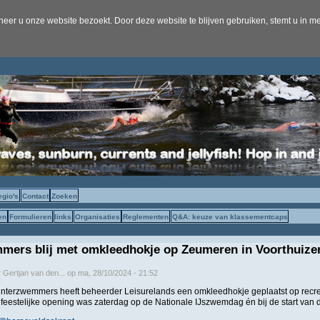
er u onze website bezoekt. Door deze website te blijven gebruiken, stemt u in me
egio's
Contact
Zoeken
en
Formulieren
links
Organisaties
Reglementen
Q&A: keuze van klassementcaps
mers blij met omkleedhokje op Zeumeren in Voorthuize
r
Gertjan van den...
op
ma, 28/10/2024 - 21:52
interzwemmers heeft beheerder Leisurelands een omkleedhokje geplaatst op recre
feestelijke opening was zaterdag op de Nationale IJszwemdag én bij de start van de