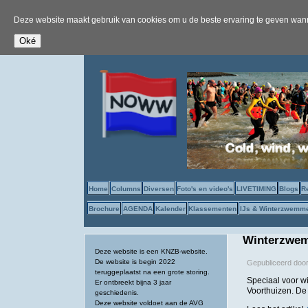
Deze website maakt gebruik van cookies om u de beste ervaring te geven wanne
Home
Columns
Diversen
Foto's en video's
LIVETIMING
Blogs
R
Brochure
AGENDA
Kalender
Klassementen
IJs & Winterzwemm
Winterzwem
Deze website is een KNZB-website.
De website is begin 2022
Gepubliceerd doo
teruggeplaatst na een grote storing.
Speciaal voor w
Er ontbreekt bijna 3 jaar
Voorthuizen. De 
geschiedenis.
Deze website voldoet aan de AVG