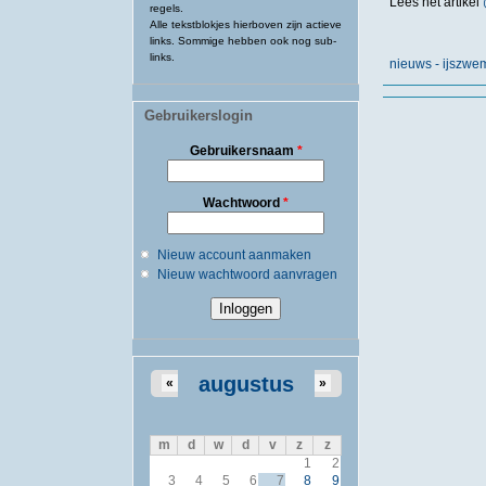
Lees het
artikel
regels.
Alle tekstblokjes hierboven zijn actieve
links. Sommige hebben ook nog sub-
links.
nieuws - ijszw
Gebruikerslogin
Gebruikersnaam
*
Wachtwoord
*
Nieuw account aanmaken
Nieuw wachtwoord aanvragen
augustus
«
»
m
d
w
d
v
z
z
1
2
3
4
5
6
7
8
9