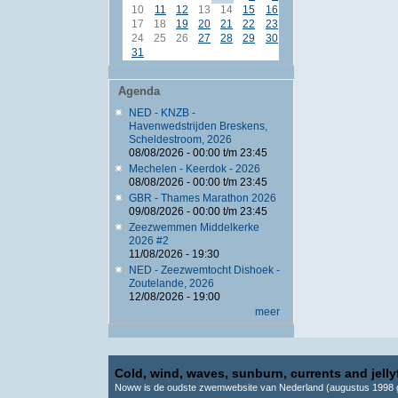
10
11
12
13
14
15
16
17
18
19
20
21
22
23
24
25
26
27
28
29
30
31
Agenda
NED - KNZB -
Havenwedstrijden Breskens,
Scheldestroom, 2026
08/08/2026 -
00:00
t/m
23:45
Mechelen - Keerdok - 2026
08/08/2026 -
00:00
t/m
23:45
GBR - Thames Marathon 2026
09/08/2026 -
00:00
t/m
23:45
Zeezwemmen Middelkerke
2026 #2
11/08/2026 - 19:30
NED - Zeezwemtocht Dishoek -
Zoutelande, 2026
12/08/2026 - 19:00
meer
Cold, wind, waves, sunburn, currents and jellyf
Noww is de oudste zwemwebsite van Nederland (augustus 1998 g