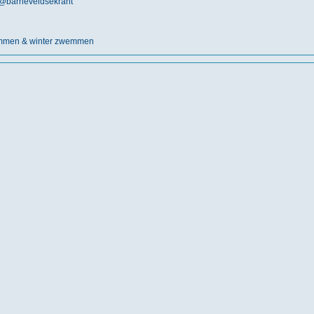
@
barneveldsekrant
emmen & winter zwemmen