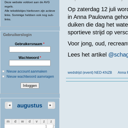
Deze website voldoet aan de AVG
regels.
Op zaterdag 12 juli wo
Alle tekstblokjes hierboven zijn actieve
links. Sommige hebben ook nog sub-
in Anna Paulowna geho
links.
duiken die dag het wate
sportieve strijd op vers
Gebruikerslogin
Voor
jong,
oud
, recrea
Gebruikersnaam
*
Lees het artikel
@schag
Wachtwoord
*
Nieuw account aanmaken
wedstrijd (event) NED-KNZB
Anna 
Nieuw wachtwoord aanvragen
augustus
«
»
m
d
w
d
v
z
z
1
2