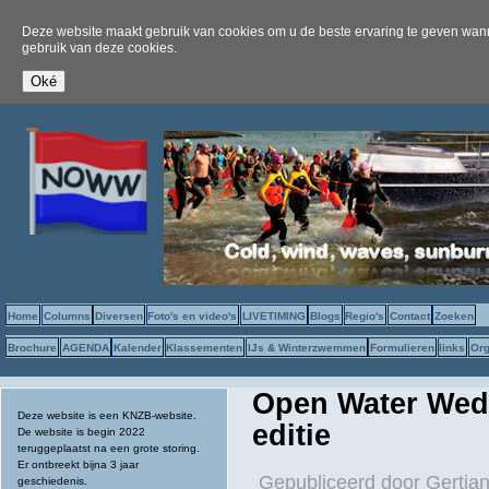
Deze website maakt gebruik van cookies om u de beste ervaring te geven wanne
gebruik van deze cookies.
Home
Columns
Diversen
Foto's en video's
LIVETIMING
Blogs
Regio's
Contact
Zoeken
Brochure
AGENDA
Kalender
Klassementen
IJs & Winterzwemmen
Formulieren
links
Org
Open Water Weds
Deze website is een KNZB-website.
editie
De website is begin 2022
teruggeplaatst na een grote storing.
Er ontbreekt bijna 3 jaar
Gepubliceerd door
Gertjan
geschiedenis.