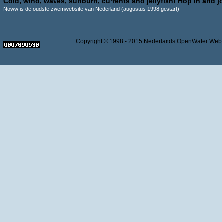
Cold, wind, waves, sunburn, currents and jellyfish! Hop in and jo
Noww is de oudste zwemwebsite van Nederland (augustus 1998 gestart)
Copyright © 1998 - 2015 Nederlands OpenWater