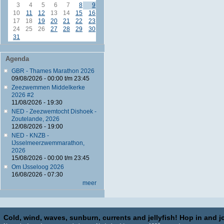
3
4
5
6
7
8
9
10
11
12
13
14
15
16
17
18
19
20
21
22
23
24
25
26
27
28
29
30
31
Agenda
GBR - Thames Marathon 2026
09/08/2026 -
00:00
t/m
23:45
Zeezwemmen Middelkerke
2026 #2
11/08/2026 - 19:30
NED - Zeezwemtocht Dishoek -
Zoutelande, 2026
12/08/2026 - 19:00
NED - KNZB -
IJsselmeerzwemmarathon,
2026
15/08/2026 -
00:00
t/m
23:45
Om IJsseloog 2026
16/08/2026 - 07:30
meer
Cold, wind, waves, sunburn, currents and jellyfish! Hop in and jo