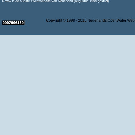
Noww is de oudste zwemwebsite van Nederland (augustus 1998 gestart)
Copyright © 1998 - 2015 Nederlands OpenWater