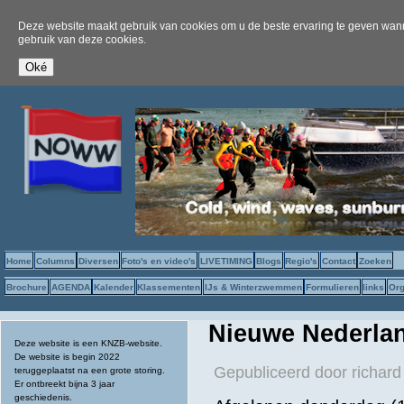
Deze website maakt gebruik van cookies om u de beste ervaring te geven wanne
gebruik van deze cookies.
Home
Columns
Diversen
Foto's en video's
LIVETIMING
Blogs
Regio's
Contact
Zoeken
Brochure
AGENDA
Kalender
Klassementen
IJs & Winterzwemmen
Formulieren
links
Org
Nieuwe Nederlan
Deze website is een KNZB-website.
De website is begin 2022
Gepubliceerd door
richard
teruggeplaatst na een grote storing.
Er ontbreekt bijna 3 jaar
geschiedenis.