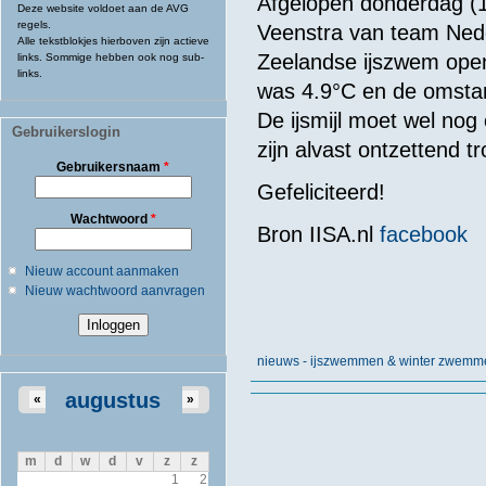
Afgelopen donderdag (1
Deze website voldoet aan de AVG
regels.
Veenstra van team Nede
Alle tekstblokjes hierboven zijn actieve
Zeelandse ijszwem ope
links. Sommige hebben ook nog sub-
links.
was 4.9°C en de omstan
De ijsmijl moet wel nog 
Gebruikerslogin
zijn alvast ontzettend t
Gebruikersnaam
*
Gefeliciteerd!
Wachtwoord
*
Bron IISA.nl
facebook
Nieuw account aanmaken
Nieuw wachtwoord aanvragen
nieuws - ijszwemmen & winter zwemm
augustus
«
»
m
d
w
d
v
z
z
1
2