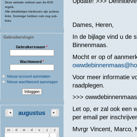
Update! >>> Definitieve 
Deze website voldoet aan de AVG
regels.
Alle tekstblokjes hierboven zijn actieve
links. Sommige hebben ook nog sub-
links.
Dames, Heren,
In de bijlage vind u de
Gebruikerslogin
Binnenmaas.
Gebruikersnaam
*
Mocht er op of aanmerki
Wachtwoord
*
owwdebinnenmaas@hot
Voor meer informatie vo
Nieuw account aanmaken
Nieuw wachtwoord aanvragen
raadplegen.
>>> owwdebinnenmaas
Let op, er zal ook een 
augustus
«
»
per email per inschrijver
Mvrgr Vincent, Marco,
m
d
w
d
v
z
z
1
2