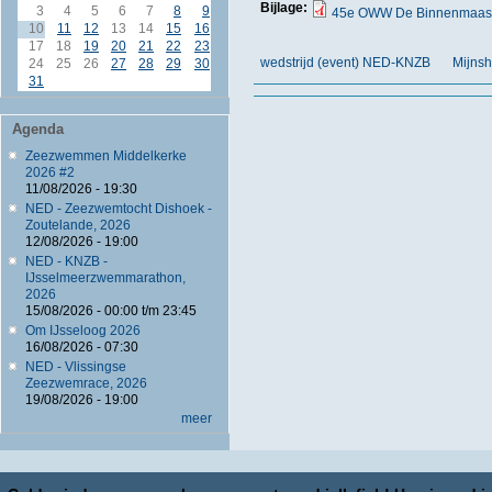
Bijlage:
3
4
5
6
7
8
9
45e OWW De Binnenmaas D
10
11
12
13
14
15
16
17
18
19
20
21
22
23
wedstrijd (event) NED-KNZB
Mijns
24
25
26
27
28
29
30
31
Agenda
Zeezwemmen Middelkerke
2026 #2
11/08/2026 - 19:30
NED - Zeezwemtocht Dishoek -
Zoutelande, 2026
12/08/2026 - 19:00
NED - KNZB -
IJsselmeerzwemmarathon,
2026
15/08/2026 -
00:00
t/m
23:45
Om IJsseloog 2026
16/08/2026 - 07:30
NED - Vlissingse
Zeezwemrace, 2026
19/08/2026 - 19:00
meer