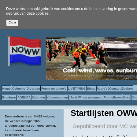
Deze website maakt gebruik van cookies om u de beste ervaring te geven wanne
gebruik van deze cookies.
Home
Columns
Diversen
Foto's en video's
LIVETIMING
Blogs
Regio's
Contact
Zoeken
Brochure
AGENDA
Kalender
Klassementen
IJs & Winterzwemmen
Formulieren
links
Org
Startlijsten O
Deze website is een KNZB-website.
De website is begin 2022
Gepubliceerd door
MC van
teruggeplaatst na een grote storing.
Er ontbreekt bijna 3 jaar
geschiedenis.