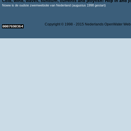
Cold, wind, waves, sunburn, currents and jellyfish! Hop in and jo
Noww is de oudste zwemwebsite van Nederland (augustus 1998 gestart)
Copyright © 1998 - 2015 Nederlands OpenWater