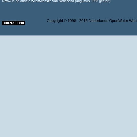
Noww is de oudste zwemwebsite van Nederland (augustus 1998 gestart)
Copyright © 1998 - 2015 Nederlands OpenWater