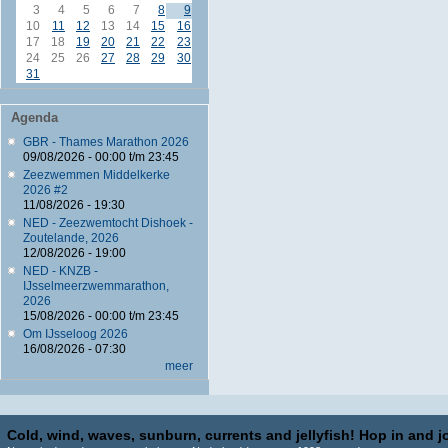
3
4
5
6
7
8
9
10
11
12
13
14
15
16
17
18
19
20
21
22
23
24
25
26
27
28
29
30
31
Agenda
GBR - Thames Marathon 2026
09/08/2026 -
00:00
t/m
23:45
Zeezwemmen Middelkerke
2026 #2
11/08/2026 - 19:30
NED - Zeezwemtocht Dishoek -
Zoutelande, 2026
12/08/2026 - 19:00
NED - KNZB -
IJsselmeerzwemmarathon,
2026
15/08/2026 -
00:00
t/m
23:45
Om IJsseloog 2026
16/08/2026 - 07:30
meer
Cold, wind, waves, sunburn, currents and jellyfish! Hop in and jo