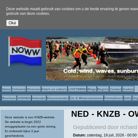
Deze website maakt gebruik van cookies om u de beste ervaring te geven wanne
gebruik van deze cookies.
Home
Columns
Diversen
Foto's en video's
LIVETIMING
Blogs
Regio's
Contact
Zoeken
Brochure
AGENDA
Kalender
Klassementen
IJs & Winterzwemmen
Formulieren
links
Org
NED - KNZB - OW
Deze website is een KNZB-website.
De website is begin 2022
Gepubliceerd door
richard
teruggeplaatst na een grote storing.
Er ontbreekt bijna 3 jaar
Datum:
zaterdag, 18 juli, 2026 -
00:00
geschiedenis.