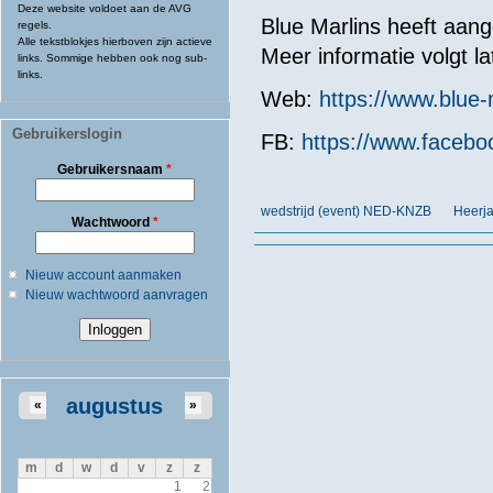
Deze website voldoet aan de AVG
Blue Marlins heeft aang
regels.
Alle tekstblokjes hierboven zijn actieve
Meer informatie volgt la
links. Sommige hebben ook nog sub-
links.
Web:
https://www.blue-
Gebruikerslogin
FB:
https://www.faceb
Gebruikersnaam
*
wedstrijd (event) NED-KNZB
Heerja
Wachtwoord
*
Nieuw account aanmaken
Nieuw wachtwoord aanvragen
augustus
«
»
m
d
w
d
v
z
z
1
2