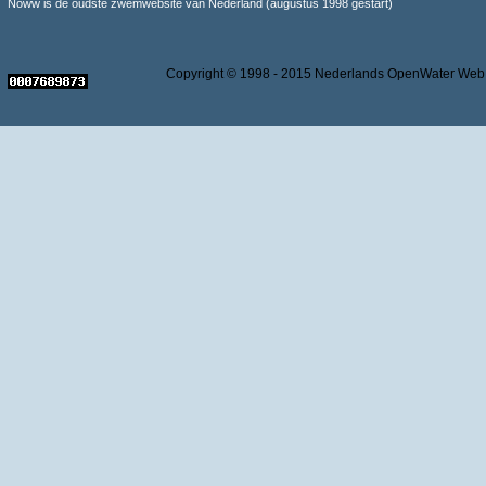
Noww is de oudste zwemwebsite van Nederland (augustus 1998 gestart)
Copyright © 1998 - 2015 Nederlands OpenWater