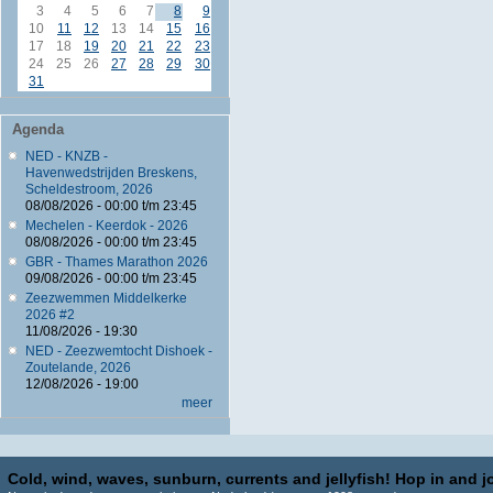
3
4
5
6
7
8
9
10
11
12
13
14
15
16
17
18
19
20
21
22
23
24
25
26
27
28
29
30
31
Agenda
NED - KNZB -
Havenwedstrijden Breskens,
Scheldestroom, 2026
08/08/2026 -
00:00
t/m
23:45
Mechelen - Keerdok - 2026
08/08/2026 -
00:00
t/m
23:45
GBR - Thames Marathon 2026
09/08/2026 -
00:00
t/m
23:45
Zeezwemmen Middelkerke
2026 #2
11/08/2026 - 19:30
NED - Zeezwemtocht Dishoek -
Zoutelande, 2026
12/08/2026 - 19:00
meer
Cold, wind, waves, sunburn, currents and jellyfish! Hop in and jo