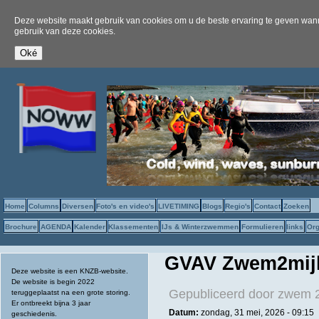
Deze website maakt gebruik van cookies om u de beste ervaring te geven wanne
gebruik van deze cookies.
Home
Columns
Diversen
Foto's en video's
LIVETIMING
Blogs
Regio's
Contact
Zoeken
Brochure
AGENDA
Kalender
Klassementen
IJs & Winterzwemmen
Formulieren
links
Org
GVAV Zwem2mijl
Deze website is een KNZB-website.
De website is begin 2022
Gepubliceerd door
zwem 2
teruggeplaatst na een grote storing.
Er ontbreekt bijna 3 jaar
Datum:
zondag, 31 mei, 2026 - 09:15
geschiedenis.