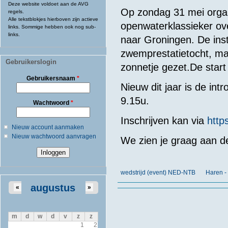
Deze website voldoet aan de AVG
Op zondag 31 mei organ
regels.
Alle tekstblokjes hierboven zijn actieve
openwaterklassieker o
links. Sommige hebben ook nog sub-
links.
naar Groningen. De ins
zwemprestatietocht, ma
Gebruikerslogin
zonnetje gezet.De start
Gebruikersnaam
*
Nieuw dit jaar is de int
9.15u.
Wachtwoord
*
Inschrijven kan via
https
Nieuw account aanmaken
Nieuw wachtwoord aanvragen
We zien je graag aan de
wedstrijd (event) NED-NTB
Haren 
augustus
«
»
m
d
w
d
v
z
z
1
2