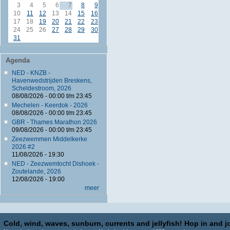
3
4
5
6
7
8
9
10
11
12
13
14
15
16
17
18
19
20
21
22
23
24
25
26
27
28
29
30
31
Agenda
NED - KNZB -
Havenwedstrijden Breskens,
Scheldestroom, 2026
08/08/2026 -
00:00
t/m
23:45
Mechelen - Keerdok - 2026
08/08/2026 -
00:00
t/m
23:45
GBR - Thames Marathon 2026
09/08/2026 -
00:00
t/m
23:45
Zeezwemmen Middelkerke
2026 #2
11/08/2026 - 19:30
NED - Zeezwemtocht Dishoek -
Zoutelande, 2026
12/08/2026 - 19:00
meer
Cold, wind, waves, sunburn, currents and jellyfish! Hop in and jo