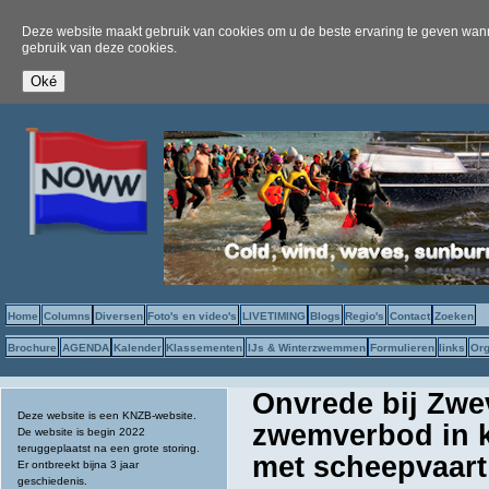
Deze website maakt gebruik van cookies om u de beste ervaring te geven wanne
gebruik van deze cookies.
Home
Columns
Diversen
Foto's en video's
LIVETIMING
Blogs
Regio's
Contact
Zoeken
Brochure
AGENDA
Kalender
Klassementen
IJs & Winterzwemmen
Formulieren
links
Org
Onvrede bij Zwe
Deze website is een KNZB-website.
zwemverbod in ka
De website is begin 2022
teruggeplaatst na een grote storing.
met scheepvaart
Er ontbreekt bijna 3 jaar
geschiedenis.