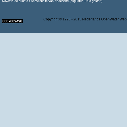
Noww is de oudste zwemwebsite van Nederland (augustus 1998 gestart)
Copyright © 1998 - 2015 Nederlands OpenWater