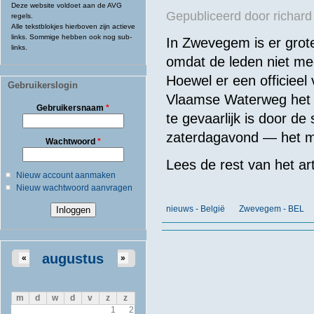
Deze website voldoet aan de AVG
Gepubliceerd door
richard
regels.
Alle tekstblokjes hierboven zijn actieve
links. Sommige hebben ook nog sub-
In Zwevegem is er grote
links.
omdat de leden niet me
Hoewel er een officiee
Gebruikerslogin
Vlaamse Waterweg het v
Gebruikersnaam
*
te gevaarlijk is door d
zaterdagavond — het mo
Wachtwoord
*
Lees de rest van het art
Nieuw account aanmaken
Nieuw wachtwoord aanvragen
nieuws - België
Zwevegem - BEL
augustus
«
»
m
d
w
d
v
z
z
1
2