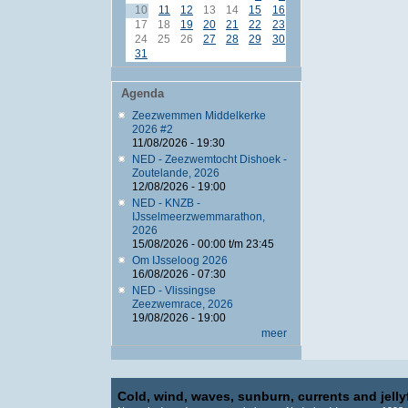
10
11
12
13
14
15
16
17
18
19
20
21
22
23
24
25
26
27
28
29
30
31
Agenda
Zeezwemmen Middelkerke
2026 #2
11/08/2026 - 19:30
NED - Zeezwemtocht Dishoek -
Zoutelande, 2026
12/08/2026 - 19:00
NED - KNZB -
IJsselmeerzwemmarathon,
2026
15/08/2026 -
00:00
t/m
23:45
Om IJsseloog 2026
16/08/2026 - 07:30
NED - Vlissingse
Zeezwemrace, 2026
19/08/2026 - 19:00
meer
Cold, wind, waves, sunburn, currents and jellyf