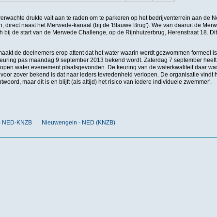
verwachte drukte valt aan te raden om te parkeren op het bedrijventerrein aan de 
, direct naast het Merwede-kanaal (bij de 'Blauwe Brug'). Wie van daaruit de Merw
 bij de start van de Merwede Challenge, op de Rijnhuizerbrug, Herenstraat 18. Dit 
maakt de deelnemers erop attent dat het water waarin wordt gezwommen formeel is
 keuring pas maandag 9 september 2013 bekend wordt. Zaterdag 7 september heeft 
open water evenement plaatsgevonden. De keuring van de waterkwaliteit daar was p
or zover bekend is dat naar ieders tevredenheid verlopen. De organisatie vindt
oord, maar dit is en blijft (als altijd) het risico van iedere individuele zwemmer'.
nt) NED-KNZB
Nieuwengein - NED (KNZB)