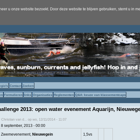
er u onze website bezoekt. Door deze website te blijven gebruiken, stemt u in me
egio's
Contact
Zoeken
en
Formulieren
links
Organisaties
Reglementen
Q&A: keuze van klassementcaps
llenge 2013: open water evenement Aquarijn, Nieuwege
r
Christian van d...
op
wo, 12/11/2014 - 11:07
 8 september, 2013 - 00:00
r Zwemevenement,
Nieuwegein
1,5vs