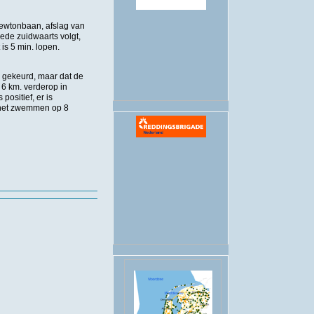
.
Newtonbaan, afslag van
ede zuidwaarts volgt,
is 5 min. lopen.
 gekeurd, maar dat de
6 km. verderop in
ositief, er is
 het zwemmen op 8