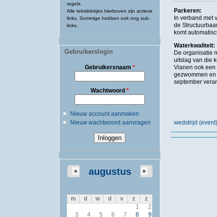
regels.
Parkeren:
Alle tekstblokjes hierboven zijn actieve
In verband met 
links. Sommige hebben ook nog sub-
de Structuurbaan
links.
komt automatisch
Waterkwaliteit:
Gebruikerslogin
De organisatie 
uitslag van die
Gebruikersnaam
*
Vianen ook een 
gezwommen en vo
september verantw
Wachtwoord
*
Nieuw account aanmaken
Nieuw wachtwoord aanvragen
wedstrijd (eve
augustus
«
»
m
d
w
d
v
z
z
1
2
3
4
5
6
7
8
9