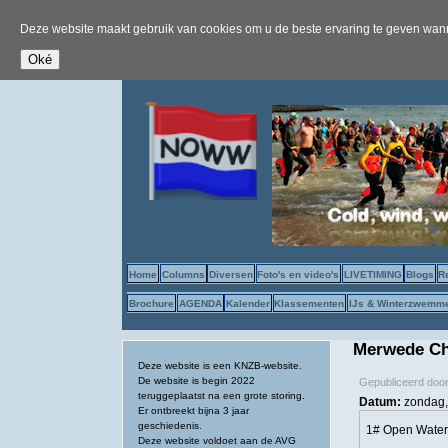
Deze website maakt gebruik van cookies om u de beste ervaring te geven wanne
Home
Columns
Diversen
Foto's en video's
LIVETIMING
Blogs
R
Brochure
AGENDA
Kalender
Klassementen
IJs & Winterzwemm
Merwede Cha
Deze website is een KNZB-website.
De website is begin 2022
Gepubliceerd doo
teruggeplaatst na een grote storing.
Datum:
zondag,
Er ontbreekt bijna 3 jaar
geschiedenis.
1# Open Wate
Deze website voldoet aan de AVG