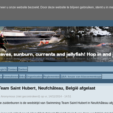
er u onze website bezoekt. Door deze website te blijven gebruiken, stemt u in me
egio's
Contact
Zoeken
en
Formulieren
links
Organisaties
Reglementen
Q&A: keuze van klassementcaps
am Saint Hubert, Neufchâteau, België afgelast
r
Anonymous (niet gecontroleerd)
op
vr, 14/11/2014 - 14:51
e zuiderburen is de wedstrijd van Swimming Team Saint Hubert in Neufchâteau afg