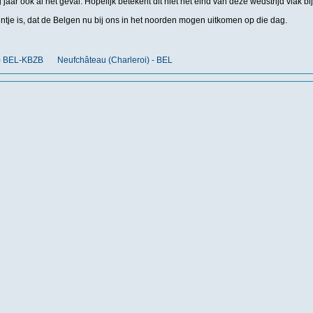
 jaar ook al het geval. Hopelijk betekent dit niet het eind van deze wedstrijd vlak 
untje is, dat de Belgen nu bij ons in het noorden mogen uitkomen op die dag.
t) BEL-KBZB
Neufchâteau (Charleroi) - BEL