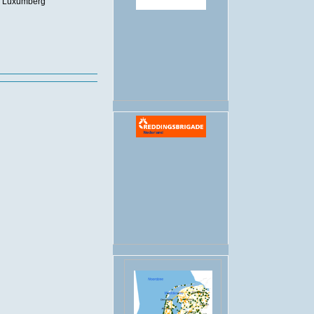
bij Luxumberg
.