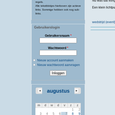
Nu was dat vorig
regels.
Alle tekstblokjes hierboven zijn actieve
Een klein lichtp
links. Sommige hebben ook nog sub-
links.
wedstrijd (even
Gebruikerslogin
Gebruikersnaam
*
Wachtwoord
*
Nieuw account aanmaken
Nieuw wachtwoord aanvragen
augustus
«
»
m
d
w
d
v
z
z
1
2
3
4
5
6
7
8
9