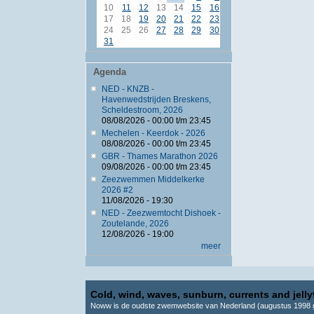
10
11
12
13
14
15
16
17
18
19
20
21
22
23
24
25
26
27
28
29
30
31
Agenda
NED - KNZB -
Havenwedstrijden Breskens,
Scheldestroom, 2026
08/08/2026 -
00:00
t/m
23:45
Mechelen - Keerdok - 2026
08/08/2026 -
00:00
t/m
23:45
GBR - Thames Marathon 2026
09/08/2026 -
00:00
t/m
23:45
Zeezwemmen Middelkerke
2026 #2
11/08/2026 - 19:30
NED - Zeezwemtocht Dishoek -
Zoutelande, 2026
12/08/2026 - 19:00
meer
Cold, wind, waves, sunburn, currents and jellyf
Noww is de oudste zwemwebsite van Nederland (augustus 1998 g