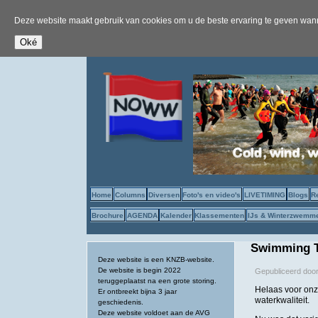
Deze website maakt gebruik van cookies om u de beste ervaring te geven wanne
Home
Columns
Diversen
Foto's en video's
LIVETIMING
Blogs
R
Brochure
AGENDA
Kalender
Klassementen
IJs & Winterzwemm
Swimming Te
Deze website is een KNZB-website.
De website is begin 2022
Gepubliceerd doo
teruggeplaatst na een grote storing.
Helaas voor onz
Er ontbreekt bijna 3 jaar
waterkwaliteit.
geschiedenis.
Deze website voldoet aan de AVG