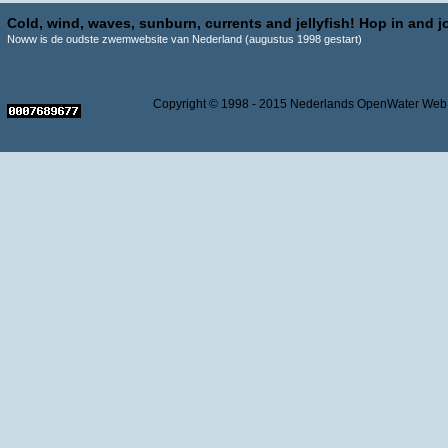
Cold, wind, waves, sunburn, currents and jellyfish! Hop in and jo
Noww is de oudste zwemwebsite van Nederland (augustus 1998 gestart)
Copyright © 1998 - 2015 Nederlands OpenWater