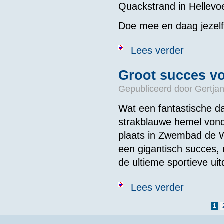
Quackstrand in Hellevoe
Doe mee en daag jezelf 
over De Overs
Lees verder
Groot succes v
Gepubliceerd door
Gertjan
Wat een fantastische d
strakblauwe hemel von
plaats in Zwembad de W
een gigantisch succes,
de ultieme sportieve ui
over Groot su
Lees verder
Pagina's
1