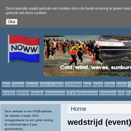
Deze website maakt gebruik van cookies om u de beste ervaring te geven wanne
gebruik van deze cookies.
Home
Columns
Diversen
Foto's en video's
LIVETIMING
Blogs
Regio's
Contact
Zoeken
Brochure
AGENDA
Kalender
Klassementen
IJs & Winterzwemmen
Formulieren
links
Org
U bent hier
Home
Deze website is een KNZB-website.
De website is begin 2022
wedstrijd (even
teruggeplaatst na een grote storing.
Er ontbreekt bijna 3 jaar
geschiedenis.