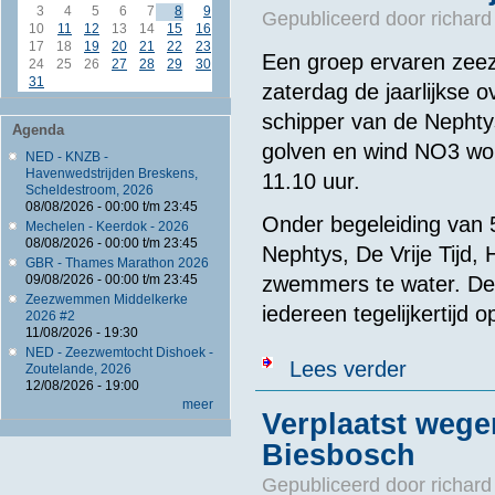
3
4
5
6
7
8
9
Gepubliceerd door
richard
10
11
12
13
14
15
16
17
18
19
20
21
22
23
Een groep ervaren zee
24
25
26
27
28
29
30
31
zaterdag de jaarlijkse o
schipper van de Nephtys,
Agenda
golven en wind NO3 wor
NED - KNZB -
Havenwedstrijden Breskens,
11.10 uur.
Scheldestroom, 2026
08/08/2026 -
00:00
t/m
23:45
Onder begeleiding van 
Mechelen - Keerdok - 2026
08/08/2026 -
00:00
t/m
23:45
Nephtys, De Vrije Tijd,
GBR - Thames Marathon 2026
zwemmers te water. De
09/08/2026 -
00:00
t/m
23:45
Zeezwemmen Middelkerke
iedereen tegelijkertijd
2026 #2
11/08/2026 - 19:30
NED - Zeezwemtocht Dishoek -
over Zwemmers 
Lees verder
Zoutelande, 2026
12/08/2026 - 19:00
meer
Verplaatst wege
Biesbosch
Gepubliceerd door
richard