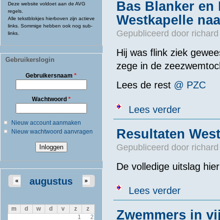
Bas Blanker en
Deze website voldoet aan de AVG
regels.
Westkapelle naa
Alle tekstblokjes hierboven zijn actieve
links. Sommige hebben ook nog sub-
Gepubliceerd door
richard
links.
Hij was flink ziek gewe
Gebruikerslogin
zege in de zeezwemtoch
Gebruikersnaam
*
Lees de rest
@ PZC
Wachtwoord
*
over Bas Blan
Lees verder
Nieuw account aanmaken
Resultaten West
Nieuw wachtwoord aanvragen
Gepubliceerd door
richard
De volledige uitslag hie
augustus
«
»
over Resultat
Lees verder
m
d
w
d
v
z
z
Zwemmers in vij
1
2