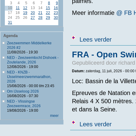
palmes.
3
4
5
6
7
8
9
10
11
12
13
14
15
16
Meer informatie
@ FB H
17
18
19
20
21
22
23
24
25
26
27
28
29
30
31
Agenda
over FRA - Gé
Lees verder
Zeezwemmen Middelkerke
2026 #2
FRA - Open Swi
11/08/2026 - 19:30
NED - Zeezwemtocht Dishoek -
Gepubliceerd door
richard
Zoutelande, 2026
12/08/2026 - 19:00
Datum:
zaterdag, 11 juli, 2026 -
00:00
NED - KNZB -
IJsselmeerzwemmarathon,
Loc: Bassin de la Villett
2026
15/08/2026 -
00:00
t/m
23:45
Om IJsseloog 2026
Epreuves de Natation e
16/08/2026 - 07:30
Relais 4 X 500 mètres. 
NED - Vlissingse
Zeezwemrace, 2026
et dans la Seine.
19/08/2026 - 19:00
meer
over FRA - Op
Lees verder