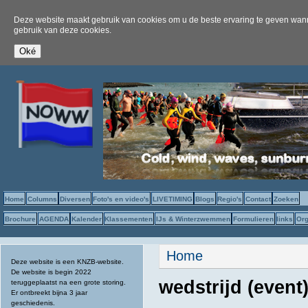
Deze website maakt gebruik van cookies om u de beste ervaring te geven wanne
gebruik van deze cookies.
Home
Columns
Diversen
Foto's en video's
LIVETIMING
Blogs
Regio's
Contact
Zoeken
Brochure
AGENDA
Kalender
Klassementen
IJs & Winterzwemmen
Formulieren
links
Org
U bent hier
Home
Deze website is een KNZB-website.
De website is begin 2022
wedstrijd (even
teruggeplaatst na een grote storing.
Er ontbreekt bijna 3 jaar
geschiedenis.