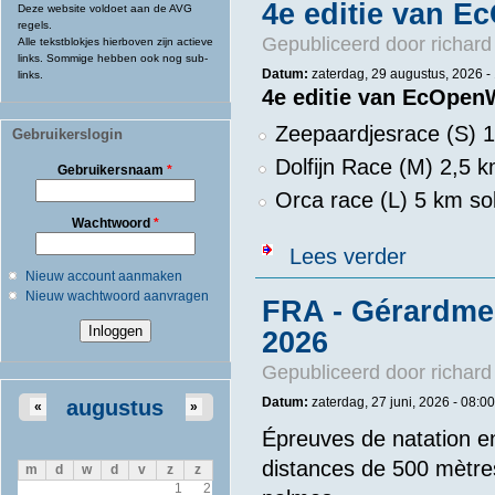
4e editie van E
Deze website voldoet aan de AVG
regels.
Gepubliceerd door
richard
Alle tekstblokjes hierboven zijn actieve
links. Sommige hebben ook nog sub-
Datum:
zaterdag, 29 augustus, 2026 -
links.
4e editie van EcOpenW
Zeepaardjesrace (S) 1
Gebruikerslogin
Dolfijn Race (M) 2,5 k
Gebruikersnaam
*
Orca race (L) 5 km sol
Wachtwoord
*
over 4e editie
Lees verder
Nieuw account aanmaken
Nieuw wachtwoord aanvragen
FRA - Gérardme
2026
Gepubliceerd door
richard
Datum:
zaterdag, 27 juni, 2026 -
08:00
augustus
«
»
Épreuves de natation en
distances de 500 mètres
m
d
w
d
v
z
z
1
2