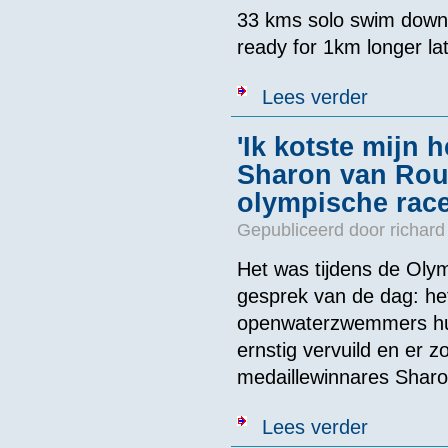
33 kms solo swim down 
ready for 1km longer la
over France: 
Lees verder
'Ik kotste mijn 
Sharon van Rou
olympische race
Gepubliceerd door
richard
Het was tijdens de Olym
gesprek van de dag: het
openwaterzwemmers hun
ernstig vervuild en er z
medaillewinnares Sharo
over 'Ik kotst
Lees verder
race in smerig