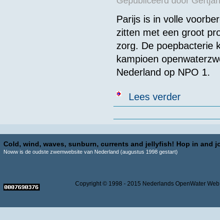
Gepubliceerd door
Gertjan
Parijs is in volle voor
zitten met een groot pr
zorg. De poepbacterie k
kampioen openwaterzw
Nederland op NPO 1.
over Nekt poep
Lees verder
Pagina's
Cold, wind, waves, sunburn, currents and jellyfish! Hop in and jo
Noww is de oudste zwemwebsite van Nederland (augustus 1998 gestart)
Copyright © 1998 - 2015 Nederlands OpenWater