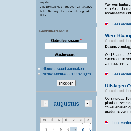
regels.
Wat een fantast
Alle tekstblokjes hierboven zijn actieve
van Volendam pl
links. Sommige hebben ook nog sub-
recordaantal en
links.
Lees verde
Gebruikerslogin
Wereldkamp
Gebruikersnaam
*
Gepubliceerd doo
Datum:
zondag, 
Wachtwoord
*
Op 18 januari 2
Waterdam in Vol
zijn naar een un
Nieuw account aanmaken
Nieuw wachtwoord aanvragen
Lees verde
Uitslagen 
Gepubliceerd doo
Op zaterdag 19
augustus
plaats in zwemb
«
»
zowel ervaren o
graden te zwem
m
d
w
d
v
z
z
Lees verde
1
2
3
4
5
6
7
8
9