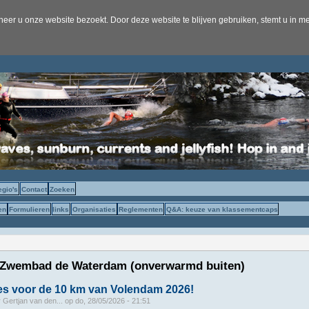
er u onze website bezoekt. Door deze website te blijven gebruiken, stemt u in me
egio's
Contact
Zoeken
en
Formulieren
links
Organisaties
Reglementen
Q&A: keuze van klassementcaps
 Zwembad de Waterdam (onverwarmd buiten)
es voor de 10 km van Volendam 2026!
r
Gertjan van den...
op
do, 28/05/2026 - 21:51