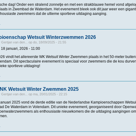
ische dag! Onder een stralend zonnetje en met een strakblauwe hemel vond afge
aats in Zwembad de Waterdam. Het evenement bleek ook dit jaar weer een gigant
thousiaste zwemmers dat de ultieme sportieve uitdaging aanging.
r
over Groot succes voor de 10 km van Volendam 2026!
ioenschap Wetsuit Winterzwemmen 2026
r
Gertjan van den...
op
do, 18/09/2025 - 21:55
18 januari, 2026 - 11:00
026 vindt het allereerste WK Wetsuit Winter Zwemmen plaats in het 50-meter bui
endam. Dit spectaculaire evenement is speciaal voor zwemmers die de kou durven
ieke sportieve uitdaging!
r
over Wereldkampioenschap Wetsuit Winterzwemmen 2026
ONK Wetsuit Winter Zwemmen 2025
r
Gertjan van den...
op
ma, 20/01/2025 - 22:15
 januari 2025 vond de derde editie van de Nederlandse Kampioenschappen Wets
ad De Waterdam in Volendam. Dit unieke evenement, georganiseerd door Openwat
penwaterzwemmers als enthousiaste nieuwkomers die de uitdaging aangingen om i
men.
r
over Uitslagen ONK Wetsuit Winter Zwemmen 2025