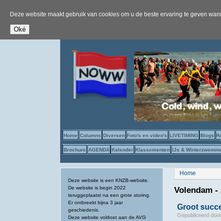
Deze website maakt gebruik van cookies om u de beste ervaring te geven wanne
Home
Columns
Diversen
Foto's en video's
LIVETIMING
Blogs
R
Brochure
AGENDA
Kalender
Klassementen
IJs & Winterzwemm
U bent hier
Home
Deze website is een KNZB-website.
De website is begin 2022
Volendam -
teruggeplaatst na een grote storing.
Er ontbreekt bijna 3 jaar
Groot succ
geschiedenis.
Gepubliceerd doo
Deze website voldoet aan de AVG