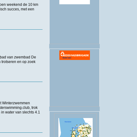
lopen weekend de 10 km
isch succes, met een
.
tenbad van zwembad De
 trotseren en op zoek
uit Winterzwemmen
erswimming.club, trok
n water van slechts 4.1