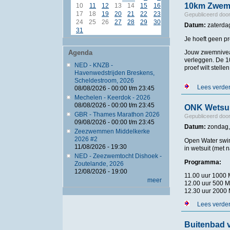
10km Zwem
10
11
12
13
14
15
16
17
18
19
20
21
22
23
Gepubliceerd doo
24
25
26
27
28
29
30
Datum:
zaterda
31
Je hoeft geen p
Agenda
Jouw zwemniveau 
verleggen. De 1
NED - KNZB -
proef wilt stelle
Havenwedstrijden Breskens,
Scheldestroom, 2026
Lees verde
08/08/2026 -
00:00
t/m
23:45
Mechelen - Keerdok - 2026
08/08/2026 -
00:00
t/m
23:45
ONK Wetsui
GBR - Thames Marathon 2026
Gepubliceerd doo
09/08/2026 -
00:00
t/m
23:45
Datum:
zondag, 
Zeezwemmen Middelkerke
2026 #2
Open Water swim
11/08/2026 - 19:30
in wetsuit (met n
NED - Zeezwemtocht Dishoek -
Programma:
Zoutelande, 2026
12/08/2026 - 19:00
11.00 uur 1000 M
meer
12.00 uur 500 M
12.30 uur 2000 
Lees verde
Buitenbad v