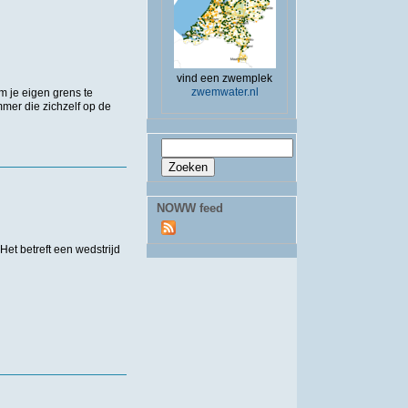
vind een zwemplek
zwemwater.nl
m je eigen grens te
mer die zichzelf op de
Zoekveld
Zoeken
NOWW feed
t betreft een wedstrijd