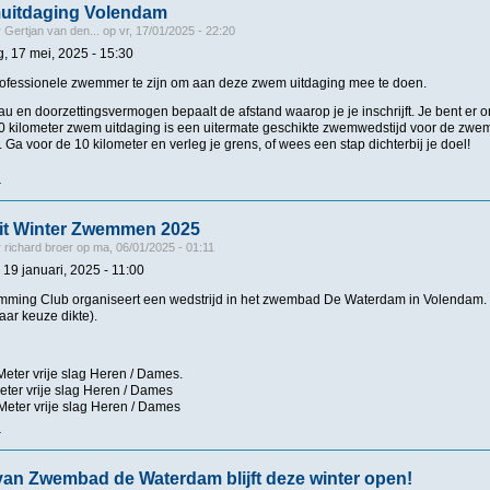
uitdaging Volendam
r
Gertjan van den...
op
vr, 17/01/2025 - 22:20
g, 17 mei, 2025 - 15:30
rofessionele zwemmer te zijn om aan deze zwem uitdaging mee te doen.
en doorzettingsvermogen bepaalt de afstand waarop je je inschrijft. Je bent er o
0 kilometer zwem uitdaging is een uitermate geschikte zwemwedstijd voor de zwem
n. Ga voor de 10 kilometer en verleg je grens, of wees een stap dichterbij je doel!
r
over 10km Zwemuitdaging Volendam
t Winter Zwemmen 2025
r
richard broer
op
ma, 06/01/2025 - 01:11
19 januari, 2025 - 11:00
ming Club organiseert een wedstrijd in het zwembad De Waterdam in Volendam. He
aar keuze dikte).
eter vrije slag Heren / Dames.
eter vrije slag Heren / Dames
Meter vrije slag Heren / Dames
r
over ONK Wetsuit Winter Zwemmen 2025
an Zwembad de Waterdam blijft deze winter open!