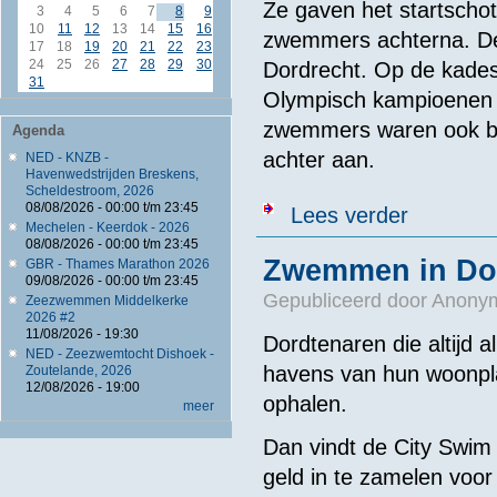
Ze gaven het startschot
3
4
5
6
7
8
9
10
11
12
13
14
15
16
zwemmers achterna. De
17
18
19
20
21
22
23
24
25
26
27
28
29
30
Dordrecht. Op de kades
31
Olympisch kampioenen t
zwemmers waren ook bij
Agenda
achter aan.
NED - KNZB -
Havenwedstrijden Breskens,
Scheldestroom, 2026
08/08/2026 -
00:00
t/m
23:45
over Sharon en
Lees verder
Mechelen - Keerdok - 2026
08/08/2026 -
00:00
t/m
23:45
Zwemmen in Dor
GBR - Thames Marathon 2026
09/08/2026 -
00:00
t/m
23:45
Gepubliceerd door
Anonym
Zeezwemmen Middelkerke
2026 #2
11/08/2026 - 19:30
Dordtenaren die altijd 
NED - Zeezwemtocht Dishoek -
havens van hun woonpl
Zoutelande, 2026
12/08/2026 - 19:00
ophalen.
meer
Dan vindt de City Swim 
geld in te zamelen voor