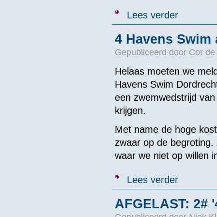
over Zwemmen 
Lees verder
4 Havens Swim 
Gepubliceerd door
Cor de
Helaas moeten we melden
Havens Swim Dordrecht g
een zwemwedstrijd van 
krijgen.
Met name de hoge koste
zwaar op de begroting. 
waar we niet op willen 
over 4 Havens
Lees verder
AFGELAST: 2# '
Gepubliceerd door
Niek Kl