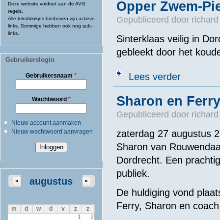
Opper Zwem-Piet
Deze website voldoet aan de AVG
regels.
Gepubliceerd door
richard
Alle tekstblokjes hierboven zijn actieve
links. Sommige hebben ook nog sub-
links.
Sinterklaas veilig in Do
gebleekt door het koude
Gebruikerslogin
over Opper Zw
Lees verder
Gebruikersnaam
*
Sharon en Ferry
Wachtwoord
*
Gepubliceerd door
richard
Nieuw account aanmaken
Nieuw wachtwoord aanvragen
zaterdag 27 augustus 
Sharon van Rouwendaal 
Dordrecht. Een prachti
publiek.
augustus
«
»
De huldiging vond plaat
Ferry, Sharon en coac
m
d
w
d
v
z
z
1
2