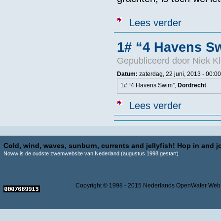
over Eerste O
Lees verder
1# “4 Havens S
Gepubliceerd door
Niek Kl
Datum:
zaterdag, 22 juni, 2013 - 00:00
1# “4 Havens Swim”,
Dordrecht
over 1# “4 Ha
Lees verder
Cold, wind, waves, sunburn, currents and jellyfish! Hop in and jo
Noww is de oudste zwemwebsite van Nederland (augustus 1998 gestart)
Copyright © 1998 - 2015 Nederlands OpenWater