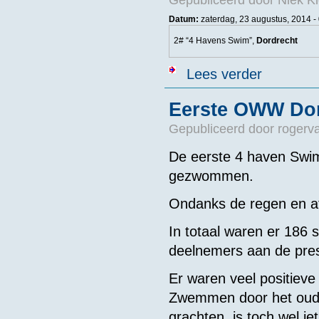
Datum:
zaterdag, 23 augustus, 2014 -
2# “4 Havens Swim”,
Dordrecht
over AFGELAST
Lees verder
Eerste OWW Dor
Gepubliceerd door
rogerv
De eerste 4 haven Swi
gezwommen.
Ondanks de regen en af
In totaal waren er 186 
deelnemers aan de pre
Er waren veel positieve
Zwemmen door het oude
grachten, is toch wel ie