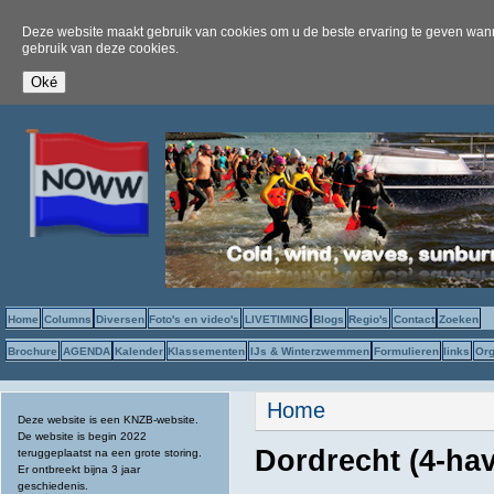
Deze website maakt gebruik van cookies om u de beste ervaring te geven wanne
gebruik van deze cookies.
Home
Columns
Diversen
Foto's en video's
LIVETIMING
Blogs
Regio's
Contact
Zoeken
Brochure
AGENDA
Kalender
Klassementen
IJs & Winterzwemmen
Formulieren
links
Org
U bent hier
Home
Deze website is een KNZB-website.
De website is begin 2022
Dordrecht (4-ha
teruggeplaatst na een grote storing.
Er ontbreekt bijna 3 jaar
geschiedenis.