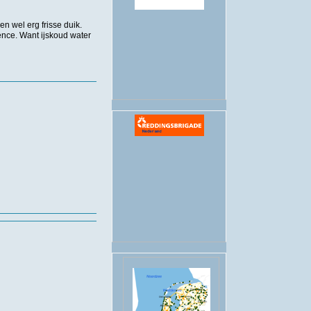
.
n wel erg frisse duik.
nce. Want ijskoud water