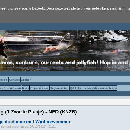
er u onze website bezoekt. Door deze website te blijven gebruiken, stemt u in me
egio's
Contact
Zoeken
en
Formulieren
links
Organisaties
Reglementen
Q&A: keuze van klassementcaps
rg ('t Zwarte Plasje) - NED (KNZB)
sje doet mee met Winterzwemmen
r
richard broer
op
do, 07/12/2017 - 21:11