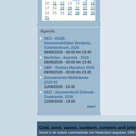
10
11
12
13
14
15
16
17
18
19
20
21
22
23
24
25
26
27
28
29
30
31
Agenda
NED - KNZB -
Havenwedstrijden Breskens,
Scheldestroom, 2026
08/08/2026 -
00:00
t/m
23:45
Mechelen - Keerdok - 2026
08/08/2026 -
00:00
t/m
23:45
GBR - Thames Marathon 2026
09/08/2026 -
00:00
t/m
23:45
Zeezwemmen Middelkerke
2026 #2
11/08/2026 - 19:30
NED - Zeezwemtocht Dishoek -
Zoutelande, 2026
12/08/2026 - 19:00
meer
Cold, wind, waves, sunburn, currents and jellyf
Noww is de oudste zwemwebsite van Nederland (augustus 1998 g