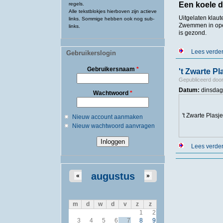
Een koele d
regels.
Alle tekstblokjes hierboven zijn actieve
Uitgelaten klaut
links. Sommige hebben ook nog sub-
Zwemmen in open
links.
is gezond.
Lees verde
Gebruikerslogin
Gebruikersnaam
*
't Zwarte Pl
Gepubliceerd doo
Datum:
dinsdag
Wachtwoord
*
't Zwarte Plasje
Nieuw account aanmaken
Nieuw wachtwoord aanvragen
Lees verde
augustus
«
»
m
d
w
d
v
z
z
1
2
3
4
5
6
7
8
9