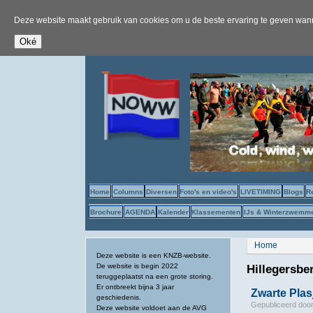
Deze website maakt gebruik van cookies om u de beste ervaring te geven wanne
Home
Columns
Diversen
Foto's en video's
LIVETIMING
Blogs
R
Brochure
AGENDA
Kalender
Klassementen
IJs & Winterzwemm
U bent hier
Home
Deze website is een KNZB-website.
De website is begin 2022
Hillegersbe
teruggeplaatst na een grote storing.
Er ontbreekt bijna 3 jaar
Zwarte Pla
geschiedenis.
Gepubliceerd doo
Deze website voldoet aan de AVG