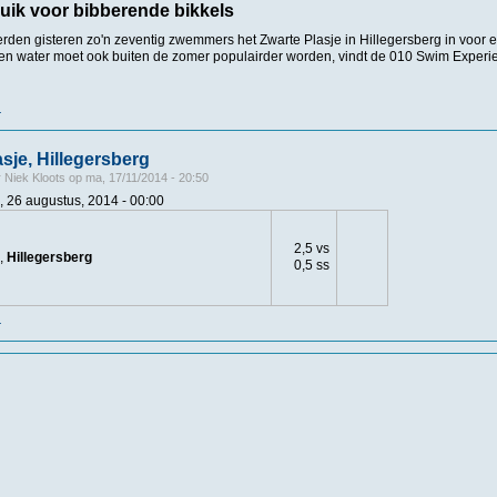
uik voor bibberende bikkels
erden gisteren zo'n zeventig zwemmers het Zwarte Plasje in Hillegersberg in voor ee
 water moet ook buiten de zomer populairder worden, vindt de 010 Swim Experie
r
over Zwarte Plasje doet mee met Winterzwemmen
asje, Hillegersberg
r
Niek Kloots
op
ma, 17/11/2014 - 20:50
, 26 augustus, 2014 - 00:00
2,5 vs
,
Hillegersberg
0,5 ss
r
over 't Zwarte Plasje, Hillegersberg