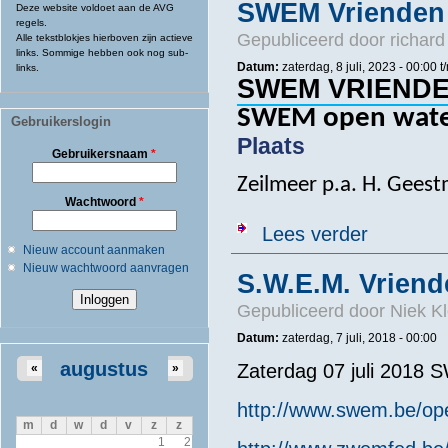
SWEM Vrienden
Deze website voldoet aan de AVG
regels.
Gepubliceerd door
richard
Alle tekstblokjes hierboven zijn actieve
links. Sommige hebben ook nog sub-
Datum:
zaterdag, 8 juli, 2023 -
00:00
t
links.
SWEM VRIEND
SWEM open water
Gebruikerslogin
Plaats
Gebruikersnaam
*
Zeilmeer p.a. H. Gees
Wachtwoord
*
over SWEM Vr
Lees verder
Nieuw account aanmaken
Nieuw wachtwoord aanvragen
S.W.E.M. Vriend
Gepubliceerd door
Niek Kl
Datum:
zaterdag, 7 juli, 2018 - 00:00
augustus
Zaterdag 07 juli 2018
«
»
http://www.swem.be/op
m
d
w
d
v
z
z
1
2