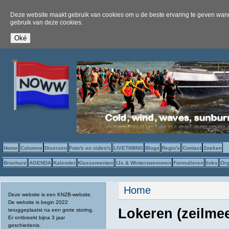
Deze website maakt gebruik van cookies om u de beste ervaring te geven wanne
gebruik van deze cookies.
Home
Columns
Diversen
Foto's en video's
LIVETIMING
Blogs
Regio's
Contact
Zoeken
Brochure
AGENDA
Kalender
Klassementen
IJs & Winterzwemmen
Formulieren
links
Org
U bent hier
Home
Deze website is een KNZB-website.
De website is begin 2022
Lokeren (zeilmee
teruggeplaatst na een grote storing.
Er ontbreekt bijna 3 jaar
geschiedenis.