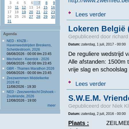
http://www.zwemfed.be/
3
4
5
6
7
8
9
10
11
12
13
14
15
16
17
18
19
20
21
22
23
over S.W.E.M. 
Lees verder
24
25
26
27
28
29
30
31
Lokeren België 
Agenda
Gepubliceerd door
richard
NED - KNZB -
Datum:
zaterdag, 1 juli, 2017 - 00:00
Havenwedstrijden Breskens,
Scheldestroom, 2026
De reguliere wedstrij
08/08/2026 -
00:00
t/m
23:45
Mechelen - Keerdok - 2026
Alle afstanden: 1500m
08/08/2026 -
00:00
t/m
23:45
vrije slag en schoolslag
GBR - Thames Marathon 2026
09/08/2026 -
00:00
t/m
23:45
Zeezwemmen Middelkerke
over Lokeren 
2026 #2
Lees verder
11/08/2026 - 19:30
NED - Zeezwemtocht Dishoek -
S.W.E.M. Vriend
Zoutelande, 2026
12/08/2026 - 19:00
Gepubliceerd door
Niek Kl
meer
Datum:
zaterdag, 2 juli, 2016 - 00:00
Plaats :
ZEILME