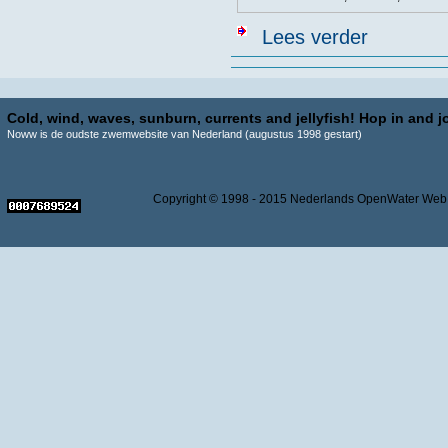
over Z.W.E.M. 
Lees verder
Cold, wind, waves, sunburn, currents and jellyfish! Hop in and jo
Noww is de oudste zwemwebsite van Nederland (augustus 1998 gestart)
Copyright © 1998 - 2015 Nederlands OpenWater