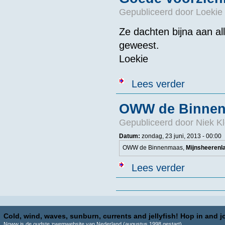
Gepubliceerd door
Loekie 
Ze dachten bijna aan all
geweest.
Loekie
over Goede vo
Lees verder
OWW de Binnenm
Gepubliceerd door
Niek Kl
Datum:
zondag, 23 juni, 2013 - 00:00
OWW de Binnenmaas,
Mijnsheerenla
over OWW de B
Lees verder
Pagina's
Cold, wind, waves, sunburn, currents and jellyfish! Hop in and jo
Noww is de oudste zwemwebsite van Nederland (augustus 1998 gestart)