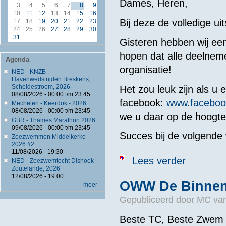
Dames, Heren,
3
4
5
6
7
8
9
10
11
12
13
14
15
16
Bij deze de volledige u
17
18
19
20
21
22
23
24
25
26
27
28
29
30
31
Gisteren hebben wij een
hopen dat alle deelnem
Agenda
organisatie!
NED - KNZB -
Havenwedstrijden Breskens,
Scheldestroom, 2026
Het zou leuk zijn als u 
08/08/2026 -
00:00
t/m
23:45
facebook:
www.faceboo
Mechelen - Keerdok - 2026
08/08/2026 -
00:00
t/m
23:45
we u daar op de hoogte
GBR - Thames Marathon 2026
09/08/2026 -
00:00
t/m
23:45
Succes bij de volgende
Zeezwemmen Middelkerke
2026 #2
11/08/2026 - 19:30
over Uitslag
Lees verder
NED - Zeezwemtocht Dishoek -
Zoutelande, 2026
12/08/2026 - 19:00
OWW De Binnenm
meer
Gepubliceerd door
MC van
Beste TC, Beste Zwem