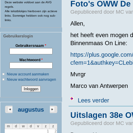
Foto's OWW De
Deze website voldoet aan de AVG
regels.
Gepubliceerd door
MC van
Alle tekstblokjes hierboven zijn actieve
links. Sommige hebben ook nog sub-
links.
Allen,
het heeft even mogen 
Gebruikerslogin
Binnenmaas On Line:
Gebruikersnaam
*
https://plus.google.c
Wachtwoord
*
cfem=1&authkey=CLe
Mvrgr
Nieuw account aanmaken
Nieuw wachtwoord aanvragen
Marco van Antwerpen
over Foto's 
Lees verder
augustus
«
»
Uitslagen 38e
Gepubliceerd door
MC van
m
d
w
d
v
z
z
1
2