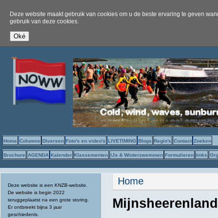
Deze website maakt gebruik van cookies om u de beste ervaring te geven wanne
gebruik van deze cookies.
Home
Columns
Diversen
Foto's en video's
LIVETIMING
Blogs
Regio's
Contact
Zoeken
Brochure
AGENDA
Kalender
Klassementen
IJs & Winterzwemmen
Formulieren
links
Org
U bent hier
Home
Deze website is een KNZB-website.
De website is begin 2022
Mijnsheerenlan
teruggeplaatst na een grote storing.
Er ontbreekt bijna 3 jaar
geschiedenis.