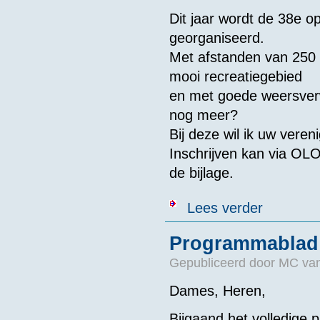
Dit jaar wordt de 38e 
georganiseerd.
Met afstanden van 250 m
mooi recreatiegebied
en met goede weersve
nog meer?
Bij deze wil ik uw vere
Inschrijven kan via OLO
de bijlage.
over OWW De 
Lees verder
Programmablad
Gepubliceerd door
MC van
Dames, Heren,
Bijgaand het volledig