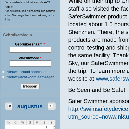
While on their trip to C
Deze website voldoet aan de AVG
regels.
staff also visited the f
Alle tekstblokjes hierboven zijn actieve
SaferSwimmer product li
links. Sommige hebben ook nog sub-
links.
located about 1.5 hours 
Shenzhen. There, the s
Gebruikerslogin
products are made from s
Gebruikersnaam
*
control testing and ship
the same facility. Than
Wachtwoord
*
Sky, our SaferSwimmer pa
the trip. To learn more
Nieuw account aanmaken
Nieuw wachtwoord aanvragen
website at
www.safers
Be Seen and Be Safe!
Safer Swimmer sponsort
augustus
«
»
http://swimsafetydevice
utm_source=noww.nl&
m
d
w
d
v
z
z
1
2