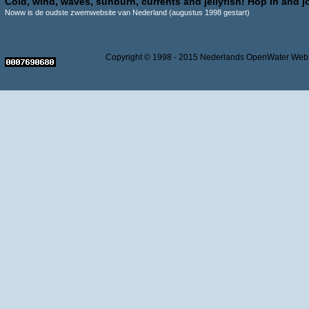
Cold, wind, waves, sunburn, currents and jellyfish! Hop in and jo
Noww is de oudste zwemwebsite van Nederland (augustus 1998 gestart)
Copyright © 1998 - 2015 Nederlands OpenWater