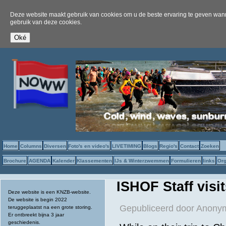
Deze website maakt gebruik van cookies om u de beste ervaring te geven wanne
gebruik van deze cookies.
Home
Columns
Diversen
Foto's en video's
LIVETIMING
Blogs
Regio's
Contact
Zoeken
Brochure
AGENDA
Kalender
Klassementen
IJs & Winterzwemmen
Formulieren
links
Org
ISHOF Staff visi
Deze website is een KNZB-website.
De website is begin 2022
Gepubliceerd door
Anonym
teruggeplaatst na een grote storing.
Er ontbreekt bijna 3 jaar
geschiedenis.