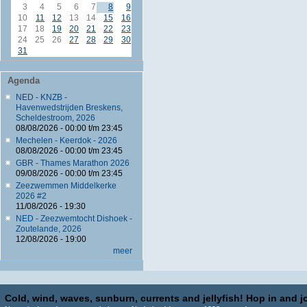
3
4
5
6
7
8
9
10
11
12
13
14
15
16
17
18
19
20
21
22
23
24
25
26
27
28
29
30
31
Agenda
NED - KNZB -
Havenwedstrijden Breskens,
Scheldestroom, 2026
08/08/2026 -
00:00
t/m
23:45
Mechelen - Keerdok - 2026
08/08/2026 -
00:00
t/m
23:45
GBR - Thames Marathon 2026
09/08/2026 -
00:00
t/m
23:45
Zeezwemmen Middelkerke
2026 #2
11/08/2026 - 19:30
NED - Zeezwemtocht Dishoek -
Zoutelande, 2026
12/08/2026 - 19:00
meer
Cold, wind, waves, sunburn, currents and jellyfish! Hop in and jo