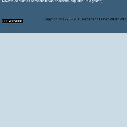
Noww is de oudste zwemwebsite van Nederland (augustus 1998 gestart)
Copyright © 1998 - 2015 Nederlands OpenWater