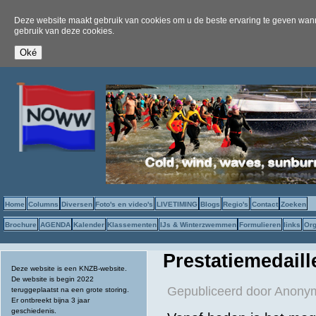
Deze website maakt gebruik van cookies om u de beste ervaring te geven wanne
gebruik van deze cookies.
Home
Columns
Diversen
Foto's en video's
LIVETIMING
Blogs
Regio's
Contact
Zoeken
Brochure
AGENDA
Kalender
Klassementen
IJs & Winterzwemmen
Formulieren
links
Org
Prestatiemedaill
Deze website is een KNZB-website.
De website is begin 2022
Gepubliceerd door
Anonym
teruggeplaatst na een grote storing.
Er ontbreekt bijna 3 jaar
geschiedenis.