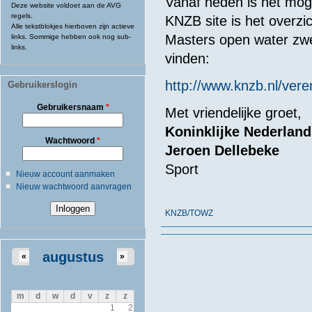
Vanaf heden is het moge
Deze website voldoet aan de AVG
regels.
KNZB site is het overz
Alle tekstblokjes hierboven zijn actieve
Masters open water zwe
links. Sommige hebben ook nog sub-
links.
vinden:
http://www.knzb.nl/ver
Gebruikerslogin
Gebruikersnaam
*
Met vriendelijke groet,
Koninklijke Nederla
Wachtwoord
*
Jeroen Dellebeke
Sport
Nieuw account aanmaken
Nieuw wachtwoord aanvragen
KNZB/TOWZ
augustus
«
»
m
d
w
d
v
z
z
1
2