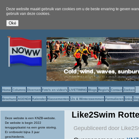
Deze website maakt gebruik van cookies om u de beste ervaring te geven wanne
gebruik van deze cookies.
Home
Columns
Diversen
Foto's en video's
LIVETIMING
Blogs
Regio's
Contact
Zoeken
Brochure
AGENDA
Kalender
Klassementen
IJs & Winterzwemmen
Formulieren
links
Org
Like2Swim Rott
Deze website is een KNZB-website.
De website is begin 2022
Gepubliceerd door
Like2S
teruggeplaatst na een grote storing.
Er ontbreekt bijna 3 jaar
geschiedenis.