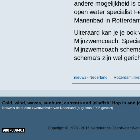
andere mogelijkheid is
open water specialist F
Manenbad in Rotterdam
Uiteraard kan je je oo
Mijnzwemcoach. Specia
Mijnzwemcoach schema’s
schema’s zijn wel geri
nieuws - Nederland
Rotterdam, lik
Cold, wind, waves, sunburn, currents and jellyfish! Hop in and jo
Noww is de oudste zwemwebsite van Nederland (augustus 1998 gestart)
Copyright © 1998 - 2015 Nederlands OpenWater