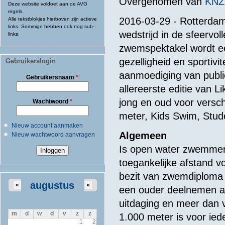
Overgenomen van
KNZ
Deze website voldoet aan de AVG
regels.
2016-03-29 - Rotterdam
Alle tekstblokjes hierboven zijn actieve
links. Sommige hebben ook nog sub-
wedstrijd in de sfeervo
links.
zwemspektakel wordt een
gezelligheid en sportiv
Gebruikerslogin
aanmoediging van publi
Gebruikersnaam
*
allereerste editie van 
jong en oud voor versch
Wachtwoord
*
meter, Kids Swim, Stu
Nieuw account aanmaken
Algemeen
Nieuw wachtwoord aanvragen
Is open water zwemmen
toegankelijke afstand vo
bezit van zwemdiploma 
augustus
«
»
een ouder deelnemen a
uitdaging en meer dan v
m
d
w
d
v
z
z
1.000 meter is voor ied
1
2