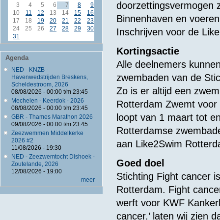
doorzettingsvermogen zij
3
4
5
6
7
8
9
10
11
12
13
14
15
16
Binnenhaven en voeren v
17
18
19
20
21
22
23
24
25
26
27
28
29
30
Inschrijven voor de Lik
31
Kortingsactie
Agenda
Alle deelnemers kunnen 
NED - KNZB -
zwembaden van de Sti
Havenwedstrijden Breskens,
Scheldestroom, 2026
Zo is er altijd een zwem
08/08/2026 -
00:00
t/m
23:45
Mechelen - Keerdok - 2026
Rotterdam Zwemt voor 
08/08/2026 -
00:00
t/m
23:45
loopt van 1 maart tot e
GBR - Thames Marathon 2026
09/08/2026 -
00:00
t/m
23:45
Rotterdamse zwembaden
Zeezwemmen Middelkerke
2026 #2
aan Like2Swim Rotter
11/08/2026 - 19:30
NED - Zeezwemtocht Dishoek -
Goed doel
Zoutelande, 2026
12/08/2026 - 19:00
Stichting Fight cancer 
meer
Rotterdam. Fight cancer
werft voor KWF Kankerbe
cancer.’ laten wij zien d