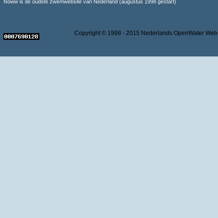
Noww is de oudste zwemwebsite van Nederland (augustus 1998 gestart)
Copyright © 1998 - 2015 Nederlands OpenWater