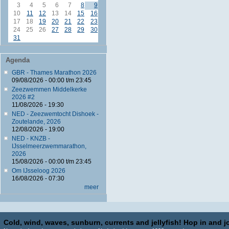
3
4
5
6
7
8
9
10
11
12
13
14
15
16
17
18
19
20
21
22
23
24
25
26
27
28
29
30
31
Agenda
GBR - Thames Marathon 2026
09/08/2026 -
00:00
t/m
23:45
Zeezwemmen Middelkerke
2026 #2
11/08/2026 - 19:30
NED - Zeezwemtocht Dishoek -
Zoutelande, 2026
12/08/2026 - 19:00
NED - KNZB -
IJsselmeerzwemmarathon,
2026
15/08/2026 -
00:00
t/m
23:45
Om IJsseloog 2026
16/08/2026 - 07:30
meer
Cold, wind, waves, sunburn, currents and jellyfish! Hop in and jo