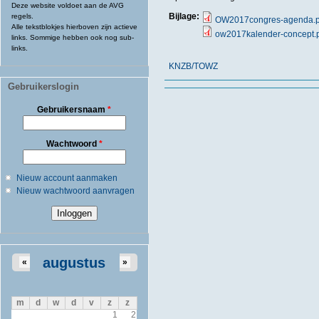
Deze website voldoet aan de AVG
Bijlage:
regels.
OW2017congres-agenda.p
Alle tekstblokjes hierboven zijn actieve
ow2017kalender-concept.
links. Sommige hebben ook nog sub-
links.
KNZB/TOWZ
Gebruikerslogin
Gebruikersnaam
*
Wachtwoord
*
Nieuw account aanmaken
Nieuw wachtwoord aanvragen
augustus
«
»
m
d
w
d
v
z
z
1
2