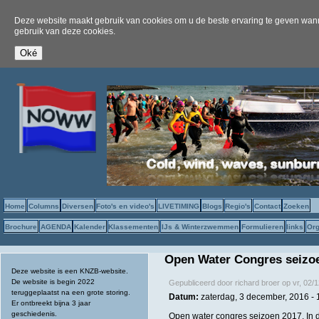
Deze website maakt gebruik van cookies om u de beste ervaring te geven wanne
gebruik van deze cookies.
Home
Columns
Diversen
Foto's en video's
LIVETIMING
Blogs
Regio's
Contact
Zoeken
Brochure
AGENDA
Kalender
Klassementen
IJs & Winterzwemmen
Formulieren
links
Org
Open Water Congres seizo
Deze website is een KNZB-website.
De website is begin 2022
Gepubliceerd door
richard broer
op
vr, 02/
teruggeplaatst na een grote storing.
Datum:
zaterdag, 3 december, 2016 -
Er ontbreekt bijna 3 jaar
geschiedenis.
Open water congres seizoen 2017. In d