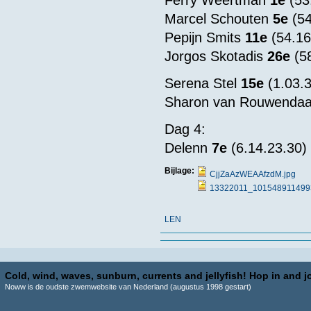
Ferry Weertman
1e
(53
Marcel Schouten
5e
(54
Pepijn Smits
11e
(54.16)
Jorgos Skotadis
26e
(58
Serena Stel
15e
(1.03.
Sharon van Rouwendaal
Dag 4:
Delenn
7e
(6.14.23.30
Bijlage:
CjjZaAzWEAAfzdM.jpg
13322011_101548911499
LEN
Cold, wind, waves, sunburn, currents and jellyfish! Hop in and jo
Noww is de oudste zwemwebsite van Nederland (augustus 1998 gestart)