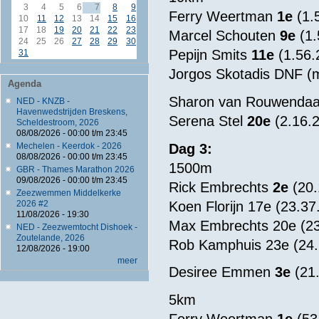
3
4
5
6
7
8
9
Ferry Weertman
1e
(1.5
10
11
12
13
14
15
16
17
18
19
20
21
22
23
Marcel Schouten
9e
(1.
24
25
26
27
28
29
30
Pepijn Smits
11e
(1.56.
31
Jorgos Skotadis DNF (m
Agenda
Sharon van Rouwenda
NED - KNZB -
Havenwedstrijden Breskens,
Serena Stel
20e
(2.16.2
Scheldestroom, 2026
08/08/2026 -
00:00
t/m
23:45
Dag 3:
Mechelen - Keerdok - 2026
08/08/2026 -
00:00
t/m
23:45
1500m
GBR - Thames Marathon 2026
09/08/2026 -
00:00
t/m
23:45
Rick Embrechts
2e
(20.
Zeezwemmen Middelkerke
Koen Florijn 17e (23.37.
2026 #2
11/08/2026 - 19:30
Max Embrechts 20e (23.4
NED - Zeezwemtocht Dishoek -
Zoutelande, 2026
Rob Kamphuis 23e (24.10
12/08/2026 - 19:00
meer
Desiree Emmen
3e
(21.
5km