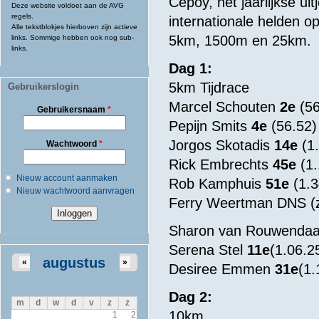
Cepoy, het jaarlijkse u
Deze website voldoet aan de AVG
regels.
internationale helden 
Alle tekstblokjes hierboven zijn actieve
5km, 1500m en 25km.
links. Sommige hebben ook nog sub-
links.
Dag 1:
5km Tijdrace
Gebruikerslogin
Marcel Schouten
2e
(56
Gebruikersnaam
*
Pepijn Smits
4e
(56.52)
Jorgos Skotadis
14e
(1.
Wachtwoord
*
Rick Embrechts
45e
(1.
Nieuw account aanmaken
Rob Kamphuis
51e
(1.3
Nieuw wachtwoord aanvragen
Ferry Weertman DNS (z
Sharon van Rouwenda
Serena Stel
11e
(1.06.2
augustus
«
»
Desiree Emmen
31e
(1.
Dag 2:
m
d
w
d
v
z
z
10km
1
2