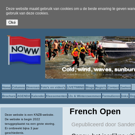
Deze website maakt gebruik van cookies om u de beste ervaring te geven wanne
gebruik van deze cookies.
Home
Columns
Diversen
Foto's en video's
LIVETIMING
Blogs
Regio's
Contact
Zoeken
Brochure
AGENDA
Kalender
Klassementen
IJs & Winterzwemmen
Formulieren
links
Org
French Open
Deze website is een KNZB-website.
De website is begin 2022
Gepubliceerd door
Sander
teruggeplaatst na een grote storing.
Er ontbreekt bijna 3 jaar
geschiedenis.