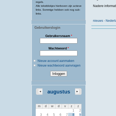
regels.
Nadere informati
Alle tekstblokjes hierboven zijn actieve
links. Sommige hebben ook nog sub-
links.
nieuws - Neder
Gebruikerslogin
Gebruikersnaam
*
Wachtwoord
*
Nieuw account aanmaken
Nieuw wachtwoord aanvragen
augustus
«
»
m
d
w
d
v
z
z
1
2
3
4
5
6
7
8
9