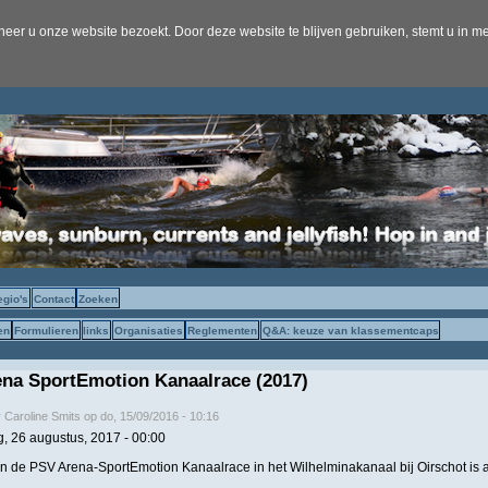
er u onze website bezoekt. Door deze website te blijven gebruiken, stemt u in me
egio's
Contact
Zoeken
en
Formulieren
links
Organisaties
Reglementen
Q&A: keuze van klassementcaps
na SportEmotion Kanaalrace (2017)
r
Caroline Smits
op
do, 15/09/2016 - 10:16
g, 26 augustus, 2017 - 00:00
an de PSV Arena-SportEmotion Kanaalrace in het Wilhelminakanaal bij Oirschot is