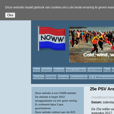
Deze website maakt gebruik van cookies om u de beste ervaring te geven wanne
Home
Columns
Diversen
Foto's en video's
LIVETIMING
Blogs
R
Brochure
AGENDA
Kalender
Klassementen
IJs & Winterzwemm
25e PSV Are
Deze website is een KNZB-website.
De website is begin 2022
Gepubliceerd doo
teruggeplaatst na een grote storing.
Datum:
zaterda
Er ontbreekt bijna 3 jaar
geschiedenis.
De 25e editie v
Deze website voldoet aan de AVG
augustus 2017.