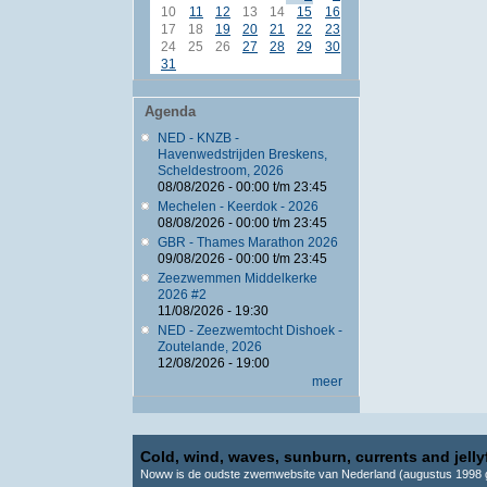
10
11
12
13
14
15
16
17
18
19
20
21
22
23
24
25
26
27
28
29
30
31
Agenda
NED - KNZB -
Havenwedstrijden Breskens,
Scheldestroom, 2026
08/08/2026 -
00:00
t/m
23:45
Mechelen - Keerdok - 2026
08/08/2026 -
00:00
t/m
23:45
GBR - Thames Marathon 2026
09/08/2026 -
00:00
t/m
23:45
Zeezwemmen Middelkerke
2026 #2
11/08/2026 - 19:30
NED - Zeezwemtocht Dishoek -
Zoutelande, 2026
12/08/2026 - 19:00
meer
Cold, wind, waves, sunburn, currents and jellyf
Noww is de oudste zwemwebsite van Nederland (augustus 1998 g