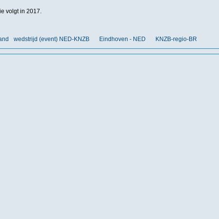
e volgt in 2017.
land
wedstrijd (event) NED-KNZB
Eindhoven - NED
KNZB-regio-BR