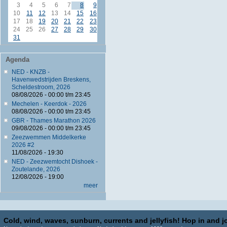
3
4
5
6
7
8
9
10
11
12
13
14
15
16
17
18
19
20
21
22
23
24
25
26
27
28
29
30
31
Agenda
NED - KNZB -
Havenwedstrijden Breskens,
Scheldestroom, 2026
08/08/2026 -
00:00
t/m
23:45
Mechelen - Keerdok - 2026
08/08/2026 -
00:00
t/m
23:45
GBR - Thames Marathon 2026
09/08/2026 -
00:00
t/m
23:45
Zeezwemmen Middelkerke
2026 #2
11/08/2026 - 19:30
NED - Zeezwemtocht Dishoek -
Zoutelande, 2026
12/08/2026 - 19:00
meer
Cold, wind, waves, sunburn, currents and jellyfish! Hop in and jo