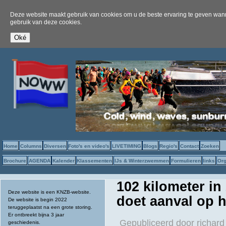
Deze website maakt gebruik van cookies om u de beste ervaring te geven wanne
gebruik van deze cookies.
Home
Columns
Diversen
Foto's en video's
LIVETIMING
Blogs
Regio's
Contact
Zoeken
Brochure
AGENDA
Kalender
Klassementen
IJs & Winterzwemmen
Formulieren
links
Org
102 kilometer in
Deze website is een KNZB-website.
doet aanval op 
De website is begin 2022
teruggeplaatst na een grote storing.
Er ontbreekt bijna 3 jaar
Gepubliceerd door
richard
geschiedenis.