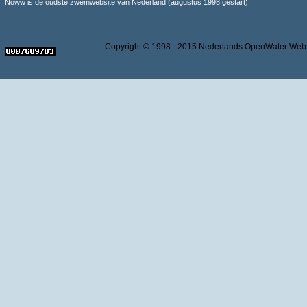
Noww is de oudste zwemwebsite van Nederland (augustus 1998 gestart)
Copyright © 1998 - 2015 Nederlands OpenWater