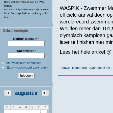
Deze website voldoet aan de AVG
regels.
WASPIK - Zwemmer Maa
Alle tekstblokjes hierboven zijn actieve
links. Sommige hebben ook nog sub-
officiële aanval doen 
links.
wereldrecord zwemmen i
Weijden meer dan 101,9
Gebruikerslogin
olympisch kampioen ga
Gebruikersnaam
*
later te finishen met 
Wachtwoord
*
Lees het hele artikel @
Nieuw account aanmaken
Nieuw wachtwoord aanvragen
nieuws - Nederland
zwembad 5 km of
augustus
«
»
m
d
w
d
v
z
z
1
2