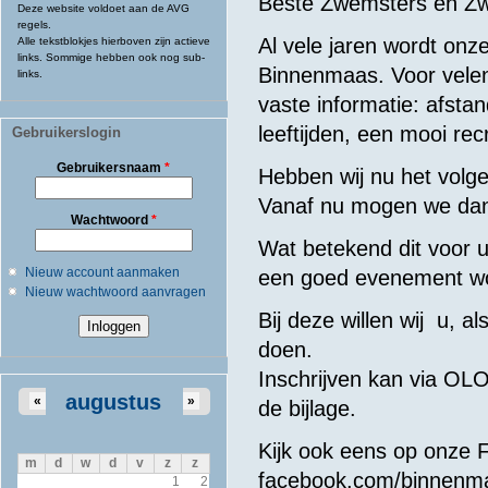
Beste Zwemsters en 
Deze website voldoet aan de AVG
regels.
Al vele jaren wordt on
Alle tekstblokjes hierboven zijn actieve
links. Sommige hebben ook nog sub-
Binnenmaas. Voor velen
links.
vaste informatie: afsta
leeftijden, een mooi re
Gebruikerslogin
Gebruikersnaam
*
Hebben wij nu het volge
Vanaf nu mogen we dan
Wachtwoord
*
Wat betekend dit voor u
Nieuw account aanmaken
een goed evenement wo
Nieuw wachtwoord aanvragen
Bij deze willen wij u, 
doen.
Inschrijven kan via OLO
augustus
«
»
de bijlage.
Kijk ook eens op onze F
m
d
w
d
v
z
z
facebook.com/binnenm
1
2