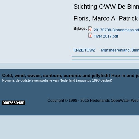
Stichting OWW De Bin
Floris, Marco A, Patric
Bijlage:
20170708-Binnenmaas.pd
Flyer 2017.pdf
KNZB/TOWZ
Mijnsheerenland, Bi
Cold, wind, waves, sunburn, currents and jellyfish! Hop in and jo
Noww is de oudste zwemwebsite van Nederland (augustus 1998 gestart)
Copyright © 1998 - 2015 Nederlands OpenWater