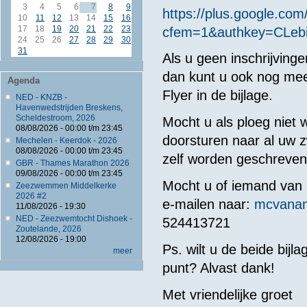
3
4
5
6
7
8
9
https://plus.google.c
10
11
12
13
14
15
16
17
18
19
20
21
22
23
cfem=1&authkey=CLe
24
25
26
27
28
29
30
31
Als u geen inschrijvinge
dan kunt u ook nog mee
Agenda
Flyer in de bijlage.
NED - KNZB -
Havenwedstrijden Breskens,
Scheldestroom, 2026
Mocht u als ploeg niet 
08/08/2026 -
00:00
t/m
23:45
doorsturen naar al uw
Mechelen - Keerdok - 2026
08/08/2026 -
00:00
t/m
23:45
zelf worden geschreven
GBR - Thames Marathon 2026
09/08/2026 -
00:00
t/m
23:45
Mocht u of iemand van 
Zeezwemmen Middelkerke
2026 #2
e-mailen naar:
mcvanan
11/08/2026 - 19:30
NED - Zeezwemtocht Dishoek -
524413721
Zoutelande, 2026
12/08/2026 - 19:00
Ps. wilt u de beide bij
meer
punt? Alvast dank!
Met vriendelijke groet