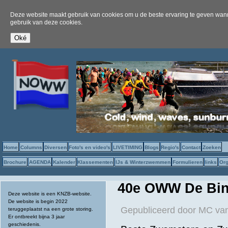
Deze website maakt gebruik van cookies om u de beste ervaring te geven wanne
gebruik van deze cookies.
Home
Columns
Diversen
Foto's en video's
LIVETIMING
Blogs
Regio's
Contact
Zoeken
Brochure
AGENDA
Kalender
Klassementen
IJs & Winterzwemmen
Formulieren
links
Org
40e OWW De Bin
Deze website is een KNZB-website.
De website is begin 2022
Gepubliceerd door
MC van
teruggeplaatst na een grote storing.
Er ontbreekt bijna 3 jaar
geschiedenis.