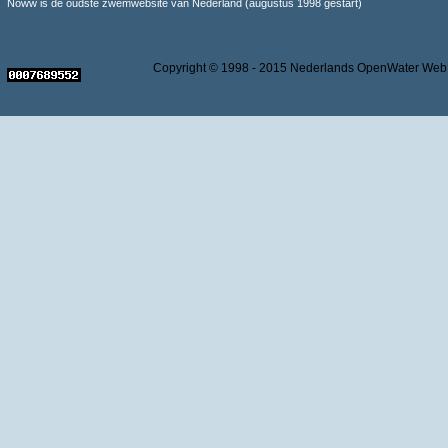
Noww is de oudste zwemwebsite van Nederland (augustus 1998 gestart)
Copyright © 1998 - 2015 Nederlands OpenWater