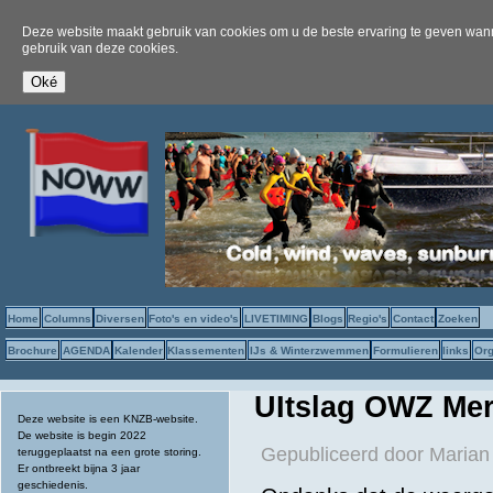
Deze website maakt gebruik van cookies om u de beste ervaring te geven wanne
gebruik van deze cookies.
Home
Columns
Diversen
Foto's en video's
LIVETIMING
Blogs
Regio's
Contact
Zoeken
Brochure
AGENDA
Kalender
Klassementen
IJs & Winterzwemmen
Formulieren
links
Org
UItslag OWZ Me
Deze website is een KNZB-website.
De website is begin 2022
Gepubliceerd door
Marian
teruggeplaatst na een grote storing.
Er ontbreekt bijna 3 jaar
geschiedenis.