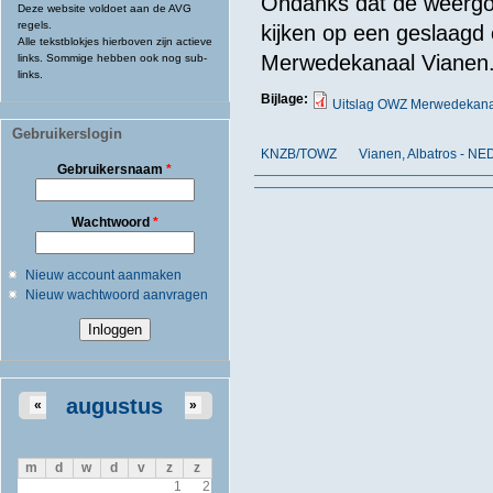
Ondanks dat de weergo
Deze website voldoet aan de AVG
regels.
kijken op een geslaagd
Alle tekstblokjes hierboven zijn actieve
Merwedekanaal Vianen
links. Sommige hebben ook nog sub-
links.
Bijlage:
Uitslag OWZ Merwedekana
Gebruikerslogin
KNZB/TOWZ
Vianen, Albatros - NE
Gebruikersnaam
*
Wachtwoord
*
Nieuw account aanmaken
Nieuw wachtwoord aanvragen
augustus
«
»
m
d
w
d
v
z
z
1
2