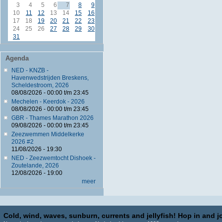
3
4
5
6
7
8
9
10
11
12
13
14
15
16
17
18
19
20
21
22
23
24
25
26
27
28
29
30
31
Agenda
NED - KNZB -
Havenwedstrijden Breskens,
Scheldestroom, 2026
08/08/2026 -
00:00
t/m
23:45
Mechelen - Keerdok - 2026
08/08/2026 -
00:00
t/m
23:45
GBR - Thames Marathon 2026
09/08/2026 -
00:00
t/m
23:45
Zeezwemmen Middelkerke
2026 #2
11/08/2026 - 19:30
NED - Zeezwemtocht Dishoek -
Zoutelande, 2026
12/08/2026 - 19:00
meer
Cold, wind, waves, sunburn, currents and jellyfish! Hop in and jo