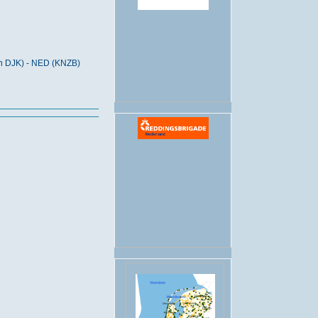
.
n DJK) - NED (KNZB)