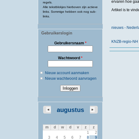
ervaren hoe gaa
regels.
Alle tekstblokjes hierboven zijn actieve
Artikel is te vi
links. Sommige hebben ook nog sub-
links.
nieuws - Neder
Gebruikerslogin
KNZB-regio-NH
Gebruikersnaam
*
Wachtwoord
*
Nieuw account aanmaken
Nieuw wachtwoord aanvragen
augustus
«
»
m
d
w
d
v
z
z
1
2
3
4
5
6
7
8
9