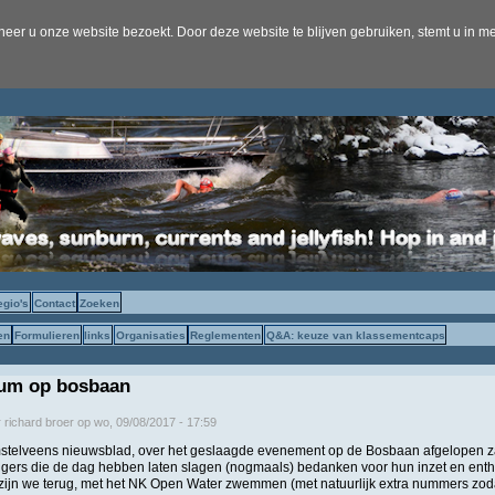
er u onze website bezoekt. Door deze website te blijven gebruiken, stemt u in me
egio's
Contact
Zoeken
en
Formulieren
links
Organisaties
Reglementen
Q&A: keuze van klassementcaps
um op bosbaan
r
richard broer
op
wo, 09/08/2017 - 17:59
 Amstelveens nieuwsblad, over het geslaagde evenement op de Bosbaan afgelopen 
willigers die de dag hebben laten slagen (nogmaals) bedanken voor hun inzet en en
i zijn we terug, met het NK Open Water zwemmen (met natuurlijk extra nummers z