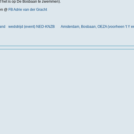
f het is op De Bosbaan te zwemmen).
nden @
FB Adrie van der Gracht
land
wedstrijd (event) NED-KNZB
Amsterdam, Bosbaan, OEZA (voorheen 't Y e