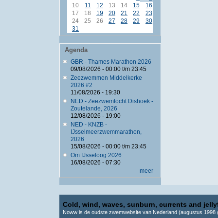
10
11
12
13
14
15
16
17
18
19
20
21
22
23
24
25
26
27
28
29
30
31
Agenda
GBR - Thames Marathon 2026
09/08/2026 -
00:00
t/m
23:45
Zeezwemmen Middelkerke
2026 #2
11/08/2026 - 19:30
NED - Zeezwemtocht Dishoek -
Zoutelande, 2026
12/08/2026 - 19:00
NED - KNZB -
IJsselmeerzwemmarathon,
2026
15/08/2026 -
00:00
t/m
23:45
Om IJsseloog 2026
16/08/2026 - 07:30
meer
Cold, wind, waves, sunburn, currents and jellyf
Noww is de oudste zwemwebsite van Nederland (augustus 1998 g