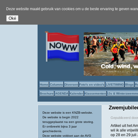
Deze website maakt gebruik van cookies om u de beste ervaring te geven wanne
Home
Columns
Diversen
Foto's en video's
LIVETIMING
Blogs
R
Brochure
AGENDA
Kalender
Klassementen
IJs & Winterzwemm
Zwemjubile
Deze website is een KNZB-website.
De website is begin 2022
Gepubliceerd doo
teruggeplaatst na een grote storing.
Artikel uit het
Er ontbreekt bijna 3 jaar
wil ik alle vrij
geschiedenis.
op 28 en 29 jul
Deze website voldoet aan de AVG