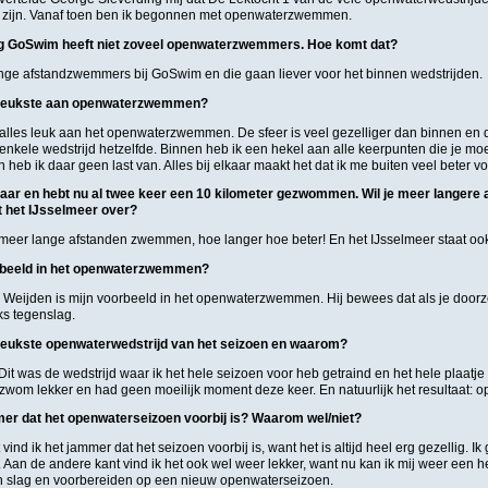
u zijn. Vanaf toen ben ik begonnen met openwaterzwemmen.
g GoSwim heeft niet zoveel openwaterzwemmers. Hoe komt dat?
lange afstandzwemmers bij GoSwim en die gaan liever voor het binnen wedstrijden.
t leukste aan openwaterzwemmen?
k alles leuk aan het openwaterzwemmen. De sfeer is veel gezelliger dan binnen en 
 enkele wedstrijd hetzelfde. Binnen heb ik een hekel aan alle keerpunten die je mo
n heb ik daar geen last van. Alles bij elkaar maakt het dat ik me buiten veel beter v
jaar en hebt nu al twee keer een 10 kilometer gezwommen. Wil je meer langere
het IJsselmeer over?
 meer lange afstanden zwemmen, hoe langer hoe beter! En het IJsselmeer staat ook z
orbeeld in het openwaterzwemmen?
 Weijden is mijn voorbeeld in het openwaterzwemmen. Hij bewees dat als je doorzet
s tegenslag.
 leukste openwaterwedstrijd van het seizoen en waarom?
t was de wedstrijd waar ik het hele seizoen voor heb getraind en het hele plaatj
k zwom lekker en had geen moeilijk moment deze keer. En natuurlijk het resultaat: o
mer dat het openwaterseizoen voorbij is? Waarom wel/niet?
ind ik het jammer dat het seizoen voorbij is, want het is altijd heel erg gezellig. Ik
 Aan de andere kant vind ik het ook wel weer lekker, want nu kan ik mij weer een 
n slag en voorbereiden op een nieuw openwaterseizoen.