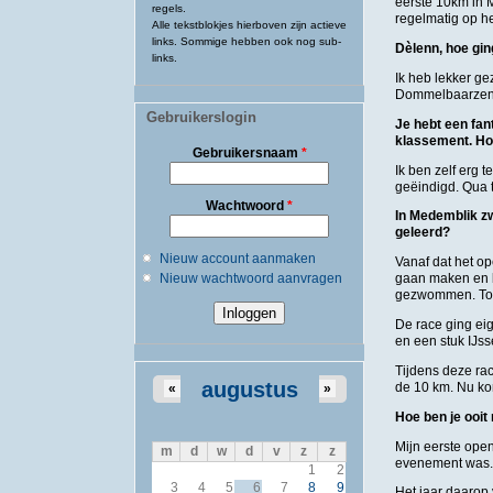
eerste 10km in 
regels.
regelmatig op h
Alle tekstblokjes hierboven zijn actieve
links. Sommige hebben ook nog sub-
Dèlenn, hoe gin
links.
Ik heb lekker ge
Dommelbaarzen g
Gebruikerslogin
Je hebt een fan
klassement. Hoe 
Gebruikersnaam
*
Ik ben zelf erg 
geëindigd. Qua t
Wachtwoord
*
In Medemblik zw
geleerd?
Nieuw account aanmaken
Vanaf dat het o
Nieuw wachtwoord aanvragen
gaan maken en b
gezwommen. Toen
De race ging eig
en een stuk IJss
Tijdens deze rac
augustus
de 10 km. Nu ko
«
»
Hoe ben je oo
Mijn eerste ope
m
d
w
d
v
z
z
evenement was. 
1
2
3
4
5
6
7
8
9
Het jaar daarop 