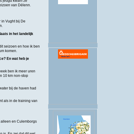
es jeugd kwam ze
seizoen van Délenn.
.
 in Vught bij De
n.
ats in het landelijk
 dit seizoen en hoe ik ben
dium komen.
ce? En wat heb je
week ben ik meer uren
en 10 km non-stop
 water bij de haven had
 als in de training van
t alleen en Culemborgs
is. En zei dat dit wel