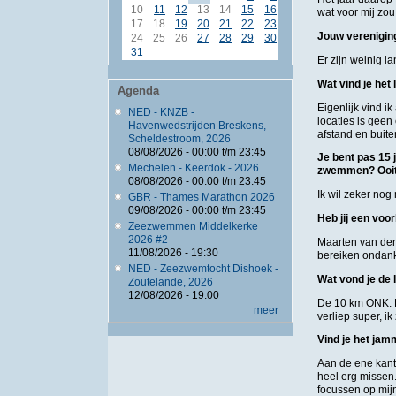
10
11
12
13
14
15
16
wat voor mij zo
17
18
19
20
21
22
23
Jouw verenigin
24
25
26
27
28
29
30
31
Er zijn weinig 
Wat vind je he
Agenda
Eigenlijk vind i
NED - KNZB -
locaties is geen
Havenwedstrijden Breskens,
afstand en buite
Scheldestroom, 2026
08/08/2026 -
00:00
t/m
23:45
Je bent pas 15 
Mechelen - Keerdok - 2026
zwemmen? Ooit 
08/08/2026 -
00:00
t/m
23:45
Ik wil zeker nog
GBR - Thames Marathon 2026
09/08/2026 -
00:00
t/m
23:45
Heb jij een vo
Zeezwemmen Middelkerke
2026 #2
Maarten van der
11/08/2026 - 19:30
bereiken ondank
NED - Zeezwemtocht Dishoek -
Wat vond je de
Zoutelande, 2026
12/08/2026 - 19:00
De 10 km ONK. Di
meer
verliep super, i
Vind je het jam
Aan de ene kant v
heel erg missen.
focussen op mij