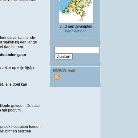
vind een zwemplek
zwemwater.nl
door de verschillende
et maken bij een lange
oel dan binnen.
Zoekveld
Zoeken
 afstanden gaan
eker op mijn lijstje.
NOWW feed
, je je doel kan
e klopte gewoon. De race
p het podium.
 ga ook het buiten trainen
heel binnen seizoen