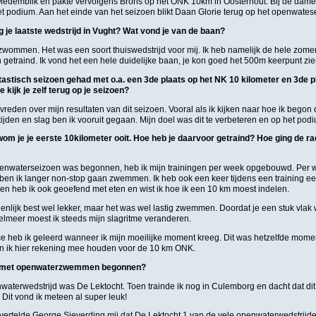
Medemblik en pakte vervolgens Brons op het ONK 10km in Oosterhout. Bij de dam
et podium. Aan het einde van het seizoen blikt Daan Glorie terug op het openwate
g je laatste wedstrijd in Vught? Wat vond je van de baan?
zwommen. Het was een soort thuiswedstrijd voor mij. Ik heb namelijk de hele zomer
etraind. Ik vond het een hele duidelijke baan, je kon goed het 500m keerpunt zie
tastisch seizoen gehad met o.a. een 3de plaats op het NK 10 kilometer en 3de pla
kijk je zelf terug op je seizoen?
tevreden over mijn resultaten van dit seizoen. Vooral als ik kijken naar hoe ik begon
ijden en slag ben ik vooruit gegaan. Mijn doel was dit te verbeteren en op het po
om je je eerste 10kilometer ooit. Hoe heb je daarvoor getraind? Hoe ging de ra
penwaterseizoen was begonnen, heb ik mijn trainingen per week opgebouwd. Per 
en ik langer non-stop gaan zwemmen. Ik heb ook een keer tijdens een training e
 heb ik ook geoefend met eten en wist ik hoe ik een 10 km moest indelen.
enlijk best wel lekker, maar het was wel lastig zwemmen. Doordat je een stuk vlak
elmeer moest ik steeds mijn slagritme veranderen.
e heb ik geleerd wanneer ik mijn moeilijke moment kreeg. Dit was hetzelfde moment
n ik hier rekening mee houden voor de 10 km ONK.
it met openwaterzwemmen begonnen?
nwaterwedstrijd was De Lektocht. Toen trainde ik nog in Culemborg en dacht dat di
Dit vond ik meteen al super leuk!
vertelde George Sieverding mij dat De Lektocht 1 van de vele openwaterwedstrijden 