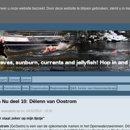
er u onze website bezoekt. Door deze website te blijven gebruiken, stemt u in me
egio's
Contact
Zoeken
en
Formulieren
links
Organisaties
Reglementen
Q&A: keuze van klassementcaps
 Nu deel 10: Dèlenn van Oostrom
r
daanglorie
op
zo, 09/11/2014 - 13:30
staat zeker op mijn lijstje"
strom
(GoSwim) is een van de opkomende namen in het Openwaterzwemmen. Dit