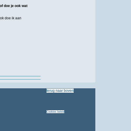
of doe je ook wat
Ook doe ik aan
terug
naar
boven
Cookies
beleid