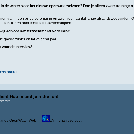
e in de winter voor het nieuwe openwaterseizoen? Doe je alleen zwemtrainingen 
nnen trainingen bij de vereniging en zwem een aantal lange afstandswedstrijden. 
n fiets ik een paar mountainbikewedstrijden.
s kwijt aan openwaterzwemmend Nederland?
e goede winter en tot volgend jaar!
 voor dit interview!!
rs portret
ish! Hop in and join the fun!
estart)
derlands OpenWater Web
, All rights reserved.