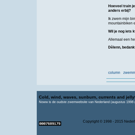
Hoeveel train j
anders erbij?
Ik zwem mijn bi
mountainbiken e
Wil je nog iet
Allemaal een hel
Dèlenn, bedankt
column
zwemme
Cold, wind, waves, sunburn, currents and jellyf
Noww is de oudste zwemwebsite van Nederland (augustus 1998 g
Copyright © 1998 - 2015 Ne