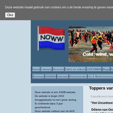
Deze website maakt gebruik van cookies om u de beste ervaring te geven wanne
Home
Columns
Diversen
Foto's en video's
LIVETIMING
Blogs
R
Brochure
AGENDA
Kalender
Klassementen
IJs & Winterzwemm
Toppers van
Deze website is een KNZB-website.
De website is begin 2022
Gepubliceerd doo
teruggeplaatst na een grote storing.
"Het IJsselmeer 
Er ontbreekt bijna 3 jaar
geschiedenis.
Dèlenn van
Oo
Deze website voldoet aan de AVG